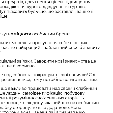
ня проєктів, досягнення цілей, підвищення
роходження курсів, відвідування гуртків,
Тут підходить будь-що, що заставляє ваші очі
іше.
ожуть
зміцнити
особистий бренд:
льних мереж та просування себе в різних
ей час це найкращий і найлегший спосіб заявити
!
ціальні зв’язки. Заводити нові знайомства це
, а ще й корисно.
 над собою та покращуйте свої навички! Світ
ко розвивається, тому потрібно встигати за ним.
, що важливо працювати над своїми слабкими
ьше людині самоідентифікацію, побудову
ь її розуміння своїх сильних сторін і їх
 не знайдете людину, яка вийшла на особистий
абку сторону, це вже додаткове. Вона
сторону, вона її знайшла і вона над нею