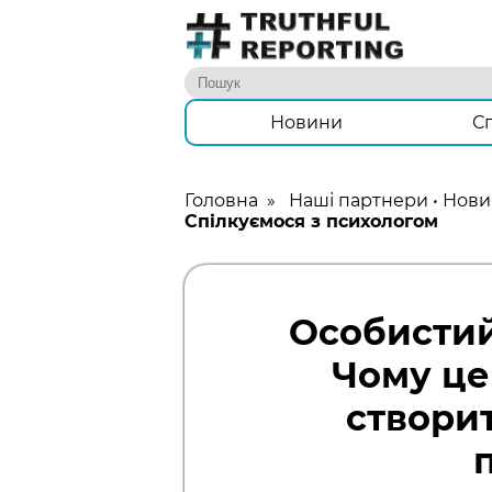
Новини
С
Головна
»
Наші партнери
•
Нови
Спілкуємося з психологом
Особистий
Чому це
створи