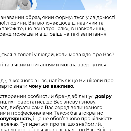
знаваний образ, який формується у свідомості
ої людини. Він включає досвід, навички та
 а також те, що вона транслює в навколишнє
енд може дати відповідь на такі запитання:
ється в голові у людей, коли мова йде про Вас?
сті та з якими питаннями можна звернутися
 є в кожного з нас, навіть якщо Ви ніколи про
варто знати
чому це важливо.
 створений особистий бренд збільшує
довіру
інших повертатись до Вас знову і знову,
рад, вибрати саме Вас серед величезного
ими професіоналами. Також багатократно
опулярність
, і це не обов’язково про кількість
мережах. Тут йдеться про те, що знайомий,
яльності, обов’язково згадає про Вас. Звісно,