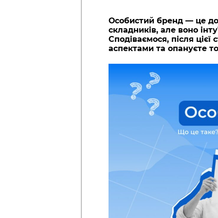
Особистий бренд — це дов
складників, але воно інт
Сподіваємося, після цієї 
аспектами та опануєте т