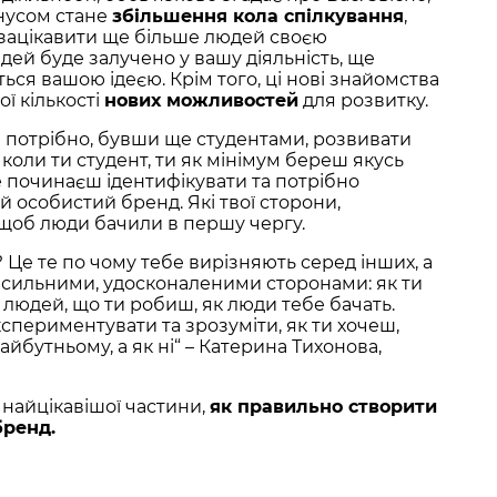
нусом стане
збільшення кола спілкування
,
 зацікавити ще більше людей своєю
дей буде залучено у вашу діяльність, ще
ся вашою ідеєю. Крім того, ці нові знайомства
ї кількості
нових можливостей
для розвитку.
і потрібно, бувши ще студентами, розвивати
коли ти студент, ти як мінімум береш якусь
бе починаєш ідентифікувати та потрібно
ей особистий бренд. Які твої сторони,
 щоб люди бачили в першу чергу.
Це те по чому тебе вирізняють серед інших, а
и сильними, удосконаленими сторонами: як ти
 людей, що ти робиш, як люди тебе бачать.
периментувати та зрозуміти, як ти хочеш,
йбутньому, а як ні“ – Катерина Тихонова,
найцікавішої частини,
як правильно створити
бренд.