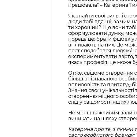
працювала“ – Катерина Тих
Як знайти свої сильні стор
люди тобі вдячні, за чим 
ти хороший? Що вони тобі 
сформулювати думку, мож
порада це: брати фідбек у 
впливають на них. Це може
пост сподобався людям/не 
експериментувати варто, т
якась професія, це може б
Отже, свідоме створення 
більш впізнаваною особист
впливовість та притягує б
Знання своєї унікальності
створенню міцного особис
слід у свідомості інших лю
Не менш важливим залиша
виникати на шляху створе
Катерина про те, з якими 
свого особистого бренду: