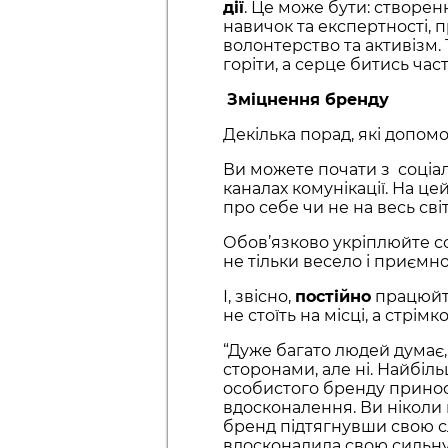
дії
. Це може бути: створен
навичок та експертності, п
волонтерство та активізм. 
горіти, а серце битись част
Зміцнення бренду
Декілька порад, які допом
Ви можете почати з соціа
каналах комунікації. На ц
про себе чи не на весь світ
Обов’язково укріплюйте со
не тільки весело і приємно
І, звісно,
постійно
працюйте
не стоїть на місці, а стрім
“Дуже багато людей думає
сторонами, але ні. Найбіл
особистого бренду приносит
вдосконалення. Ви ніколи
бренд підтягнувши свою сл
вдосконалила свою сильну 