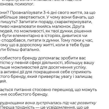
онова, психолог.
они? Проаналізувати 3-4 дні свого життя, за що
найбільше звертаються. У чому вони бачать, що
пишуть? Запитати пораду, схарактеризувати,
ливо намалювати якийсь малюнок. Друга
людей, по можливості, як твої думки, рішення
 бути елементарно в історіях, дивитися чи
сподобався, питати їх думки. Тому поки є час,
ому що в дорослому житті, коли в тебе буде
ути більш фатально.
особистого бренду допомагає зробити вас
істю у певній сфері діяльності, збільшує вашу
ільше можливостей для досягнення успіху.
 та активні дії для покращення себе сприяють
того бренду, який привертає увагу і залишає
дей.
ється питання стосовно перешкод, що можуть
ння особистого бренду.
труднощами вона зустрічалась під час розвитку
“Перша трудність — це усвідомлення, що це