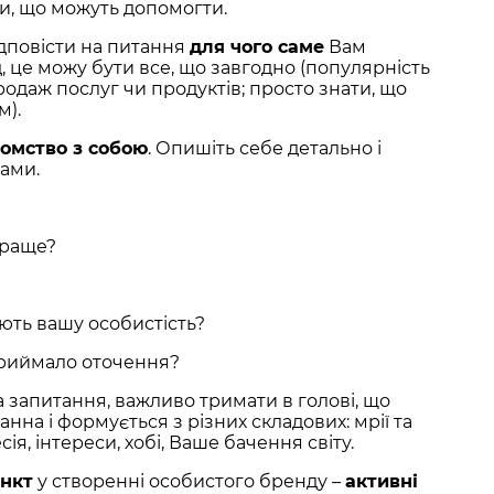
и, що можуть допомогти.
ідповісти на питання
для чого саме
Вам
 це можу бути все, що завгодно (популярність
продаж послуг чи продуктів; просто знати, що
м).
омство з собою
. Опишіть себе детально і
тами.
краще?
ють вашу особистість?
приймало оточення?
а запитання, важливо тримати в голові, що
нна і формується з різних складових: мрії та
сія, інтереси, хобі, Ваше бачення світу.
ункт
у створенні особистого бренду –
активні