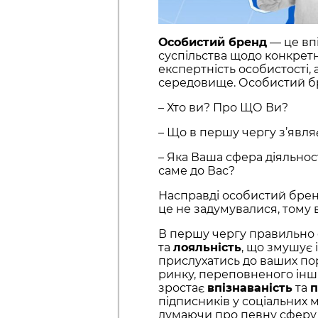
Особистий бренд
— це впі
суспільства щодо конкретн
експертність особистості,
середовище. Особистий бр
– Хто ви? Про ЩО Ви?
– Що в першу чергу з’явля
– Яка Ваша сфера діяльно
саме до Вас?
Насправді особистий бренд
це не задумувалися, тому 
В першу чергу правильно
та
лояльність
, що змушує 
прислухатись до ваших по
ринку, переповненого інш
зростає
впізнаваність
та
п
підписників у соціальних 
думаючи про певну сферу ді