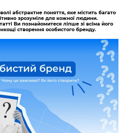
олі абстрактне поняття, яке містить багато
уїтивно зрозуміле для кожної людини.
статті Ви познайомитеся ліпше зі всіма його
онкощі створення особистого бренду.