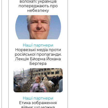
волохаті: українців
попереджають про
небезпеку
Наші партнери
Норвезькі медіа проти
російської пропаганди.
Лекція Бйорна Йохана
Бергера
Наші партнери
Етика зображення
війни: що можна