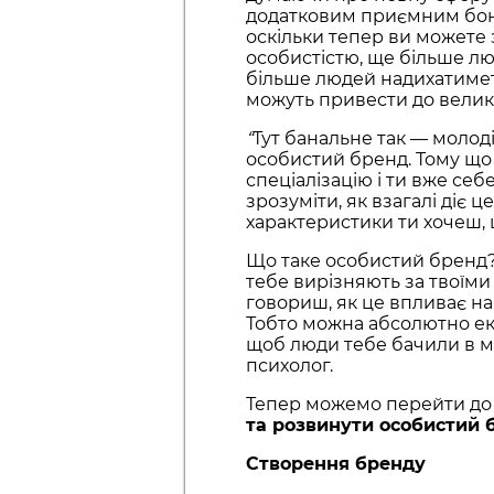
додатковим приємним бо
оскільки тепер ви можете
особистістю, ще більше лю
більше людей надихатиметь
можуть привести до велико
“
Тут банальне так — молод
особистий бренд. Тому що 
спеціалізацію і ти вже се
зрозуміти, як взагалі діє ц
характеристики ти хочеш,
Що таке особистий бренд? 
тебе вирізняють за твоїм
говориш, як це впливає на
Тобто можна абсолютно екс
щоб люди тебе бачили в ма
психолог.
Тепер можемо перейти до 
та розвинути особистий 
Створення бренду