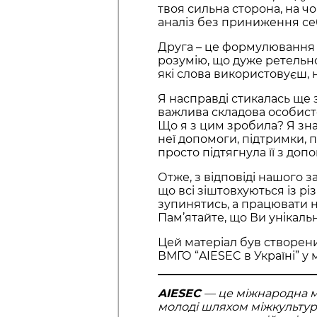
твоя сильна сторона, на ч
аналіз без приниження се
Друга – це формулювання д
розумію, що дуже ретельно
які слова використовуєш, 
Я насправді стикалась ще 
важлива складова особист
Що я з цим зробила? Я зна
неї допомоги, підтримки, п
просто підтягнула її з до
Отже, з відповіді нашого
що всі зіштовхуються із р
зупинятись, а працювати на
Пам’ятайте, що Ви унікальн
Цей матеріал був створен
ВМГО “AIESEC в Україні” у м
AIESEC
— це міжнародна мо
молоді шляхом міжкультурни