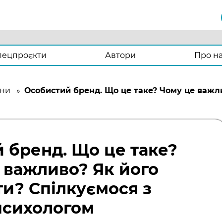
пецпроєкти
Автори
Про н
ни
»
Особистий бренд. Що це таке? Чому це важл
 бренд. Що це таке?
 важливо? Як його
ти? Спілкуємося з
психологом