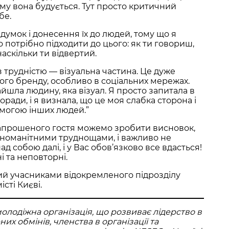
ому вона будується. Тут просто критичний
бе.
умок і донесення їх до людей, тому що я
 потрібно підходити до цього: як ти говориш,
наскільки ти відвертий.
з трудністю — візуальна частина. Це дуже
ого бренду, особливо в соціальних мережах.
йшла людину, яка візуал. Я просто запитала в
оради, і я визнала, що це моя слабка сторона і
помогою інших людей.”
 запрошеного гостя можемо зробити висновок,
ізноманітними труднощами, і важливо не
д собою далі, і у Вас обов’язково все вдасться!
і та неповторні.
ий учасниками відокремленого підрозділу
істі Києві.
лодіжна організація, що розвиває лідерство в
х обмінів, членства в організації та