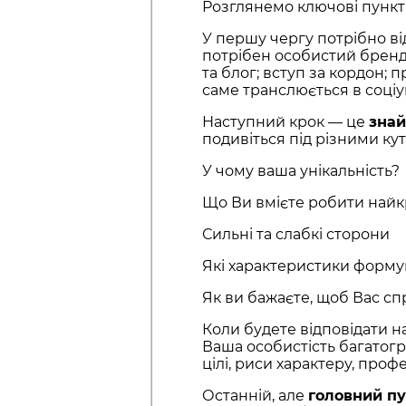
Розглянемо ключові пункт
У першу чергу потрібно в
потрібен особистий бренд,
та блог; вступ за кордон; 
саме транслюється в соціу
Наступний крок — це
знай
подивіться під різними ку
У чому ваша унікальність?
Що Ви вмієте робити най
Сильні та слабкі сторони
Які характеристики форму
Як ви бажаєте, щоб Вас с
Коли будете відповідати н
Ваша особистість багатогра
цілі, риси характеру, профе
Останній, але
головний п