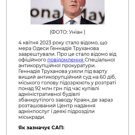
(ФОТО: Уніан )
4 квітня 2023 року стало відомо, що
мера Одеси Геннадія Труханова
заарештували. Про це стало відомо від
офіційного
повідомлення
Спеціальної
антикорупційної прокуратури.
Геннадія Труханова узяли під варту
вищий антикорупційний суд на 60 діб,
міського голову підозрюють у розтраті
понад 92 млн грн під час купівлі
адміністративної будівлі
збанкрутілого заводу Краян, де зараз
розташований Центр надання
адмінпослуг і деякі підрозділи
міськради.
Як зазначує САП: