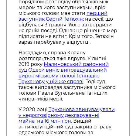
порядком розподілу обов’язків між
мером та його заступниками, вріо
міського голови мав стати
перший
заступник Сергій Тетюхін
: на сесії, що
відбулася 3 травня, його затвердили
на даній посаді. Однак це рішення мер
підписати не встиг. Крім того, Тетюхін
зараз перебуває у відпустці.
Нагадаємо, справа Краяну
розглядається вже вдруге. У липні
2019 року
Малиновський районний
суд Одеси виніс виправдувальний
вирок міському голові Геннадію
Труханову у цій же справі
. Тоді суд
також виправдав заступника міського
голови Павла Вугельмана та інших
чиновників мерії.
У 2020 році
Труханова звинувачували
у недостовірному декларуванні
майна на 16 млн грн.
Вищий
антикорупційний суд закрив справу
одеського міського голови за