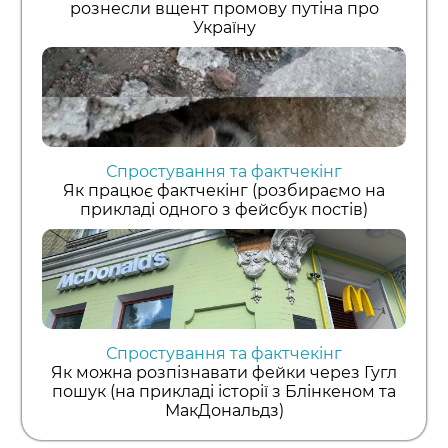
рознесли вщент промову путіна про
Україну
Спростування та фактчекінг
Як працює фактчекінг (розбираємо на
прикладі одного з фейсбук постів)
Спростування та фактчекінг
Як можна розпізнавати фейки через Гугл
пошук (на прикладі історії з Блінкеном та
МакДональдз)