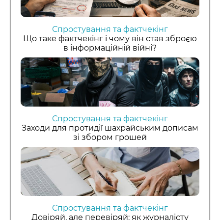
Спростування та фактчекінг
Що таке фактчекінг і чому він став зброєю
в інформаційній війні?
Спростування та фактчекінг
Заходи для протидії шахрайським дописам
зі збором грошей
Спростування та фактчекінг
Довіряй, але перевіряй: як журналісту