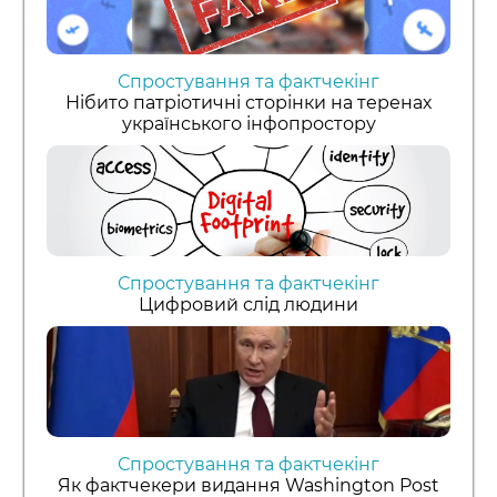
Спростування та фактчекінг
Нібито патріотичні сторінки на теренах
українського інфопростору
Спростування та фактчекінг
Цифровий слід людини
Спростування та фактчекінг
Як фактчекери видання Washington Post