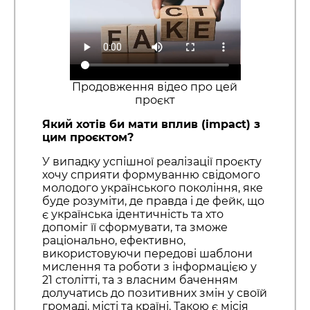
Продовження відео про цей
проєкт
Який хотів би мати вплив (impact) з
цим проєктом?
У випадку успішної реалізації проєкту
хочу сприяти формуванню свідомого
молодого українського покоління, яке
буде розуміти, де правда і де фейк, що
є українська ідентичність та хто
допоміг її сформувати, та зможе
раціонально, ефективно,
використовуючи передові шаблони
мислення та роботи з інформацією у
21 столітті, та з власним баченням
долучатись до позитивних змін у своїй
громаді, місті та країні. Такою є місія