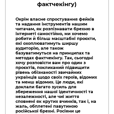
фактчекінгу)
Окрім власне спростування фейків
та надання інструментів нашим
читачам, як розпізнавати брехню в
інтернеті самостійно, ми хочемо
робити й більш масштабні проєкти,
які охоплюватимуть ширшу
аудиторію, але також
базуватимуться на принципах та
методах фактчекінгу. Так, сьогодні
хочу розповісти вам про один з
проєктів, покликаний підвищити
рівень обізнаності звичайних
українців щодо своїх героїв, відомих
та менш відомих. Це люди, які
доклали багато зусиль для
збереження нашої ідентичності та
незалежності, але чиї життя
сповнені як крутих вчинків, так і, на
жаль, обплетені павутиною
російської брехні. Росіяни це