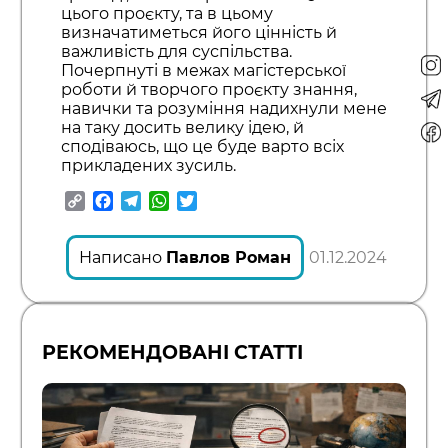
цього проєкту, та в цьому
визначатиметься його цінність й
важливість для суспільства.
Почерпнуті в межах магістерської
роботи й творчого проєкту знання,
навички та розуміння надихнули мене
на таку досить велику ідею, й
сподіваюсь, що це буде варто всіх
прикладених зусиль.
Copy
Facebook
Telegram
WhatsApp
Twitter
Link
Написано
Павлов Роман
01.12.2024
РЕКОМЕНДОВАНІ СТАТТІ