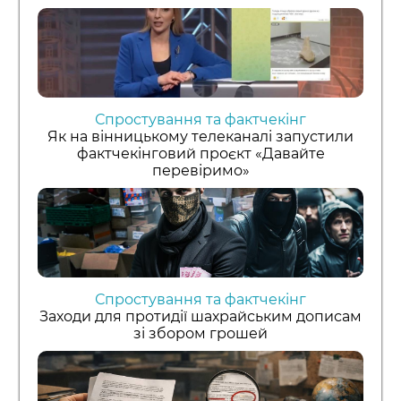
Спростування та фактчекінг
Як на вінницькому телеканалі запустили
фактчекінговий проєкт «Давайте
перевіримо»
Спростування та фактчекінг
Заходи для протидії шахрайським дописам
зі збором грошей