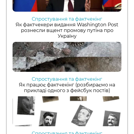
Спростування та фактчекінг
Як фактчекери видання Washington Post
рознесли вщент промову путіна про
Україну
Спростування та фактчекінг
Як працює фактчекінг (розбираємо на
прикладі одного з фейсбук постів)
Спростування та фактчекінг