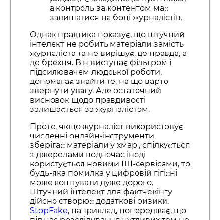
а контроль за контентом має
залишатися на боці журналістів.
Однак практика показує, що штучний
інтелект не робить матеріали замість
журналіста та не вирішує, де правда, а
де брехня. Він виступає фільтром і
підсилювачем людської роботи,
допомагає знайти те, на що варто
звернути увагу. Але остаточний
висновок щодо правдивості
залишається за журналістом.
Проте, якщо журналіст використовує
численні онлайн-інструменти,
зберігає матеріали у хмарі, спілкується
з джерелами водночас іноді
користується новими ШІ-сервісами, то
будь-яка помилка у цифровій гігієні
може коштувати дуже дорого.
Штучний інтелект для фактчекінгу
дійсно створює додаткові ризики.
StopFake
, наприклад, попереджає, що
під час розслідування чутливих тем не