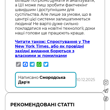
Більше потрібно думати й аналізувати,
а ШІ може лиш зробити фактчекінг
швидшим і доступнішим для
суспільства. Але лише за умови, що в
центрі цієї системи залишатиметься
людина! Не варто дуже сильно
покладатися на новітні технології, доки
наші голови ще працюють краще.
Читати також: Спростування у The
New York Times, або як провідні
західні видання борються з
власними ж помилками
Copy
Facebook
Telegram
WhatsApp
Twitter
Link
Написано
Смородська
10.12.2025
Дарʼя
РЕКОМЕНДОВАНІ СТАТТІ