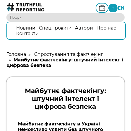
EN
+
Новини
Спецпроєкти
Автори
Про нас
Контакти
Головна
»
Спростування та фактчекінг
»
Майбутнє фактчекінгу: штучний інтелект і
цифрова безпека
Майбутнє фактчекінгу:
штучний інтелект і
цифрова безпека
Майбутнє фактчекінгу в Україні
неможливо уявити без штучного