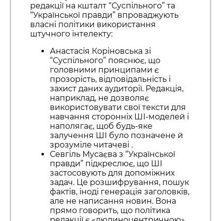
редакції на кшталт “Суспільного” та
“Української правди” впроваджують
власні політики використання
штучного інтелекту:
Анастасія Коріновська зі
“Суспільного” пояснює, що
головними принципами є
прозорість, відповідальність і
захист даних аудиторії. Редакція,
наприклад, не дозволяє
використовувати свої тексти для
навчання сторонніх ШІ-моделей і
наполягає, щоб будь-яке
залучення ШІ було позначене й
зрозуміле читачеві .
Севгіль Мусаєва з “Української
правди” підкреслює, що ШІ
застосовують для допоміжних
задач. Це розшифрування, пошук
фактів, іноді генерація заголовків,
але не написання новин. Вона
прямо говорить, що політика
редакції є «людиноцентричною»,