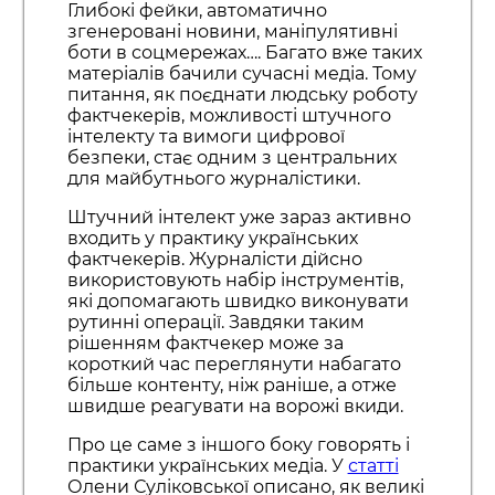
Глибокі фейки, автоматично
згенеровані новини, маніпулятивні
боти в соцмережах…. Багато вже таких
матеріалів бачили сучасні медіа. Тому
питання, як поєднати людську роботу
фактчекерів, можливості штучного
інтелекту та вимоги цифрової
безпеки, стає одним з центральних
для майбутнього журналістики.
Штучний інтелект уже зараз активно
входить у практику українських
фактчекерів. Журналісти дійсно
використовують набір інструментів,
які допомагають швидко виконувати
рутинні операції. Завдяки таким
рішенням фактчекер може за
короткий час переглянути набагато
більше контенту, ніж раніше, а отже
швидше реагувати на ворожі вкиди.
Про це саме з іншого боку говорять і
практики українських медіа. У
статті
Олени Суліковської описано, як великі