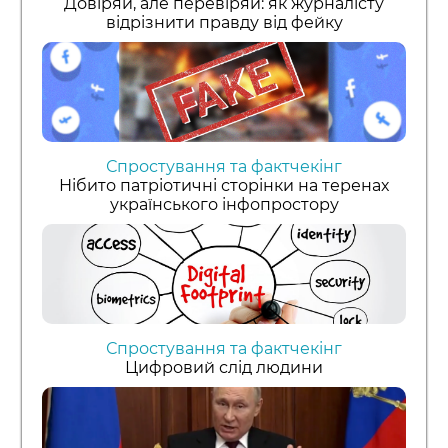
Довіряй, але перевіряй: як журналісту
відрізнити правду від фейку
Спростування та фактчекінг
Нібито патріотичні сторінки на теренах
українського інфопростору
Спростування та фактчекінг
Цифровий слід людини