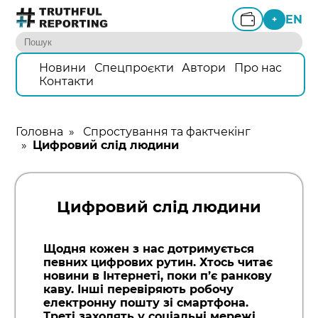
EN
+
Новини
Спецпроєкти
Автори
Про нас
Контакти
Головна
»
Спростування та фактчекінг
»
Цифровий слід людини
Цифровий слід людини
Щодня кожен з нас дотримується
певних цифрових рутин. Хтось читає
новини в Інтернеті, поки п’є ранкову
каву. Інші перевіряють робочу
електронну пошту зі смартфона.
Треті заходять у соціальні мережі,