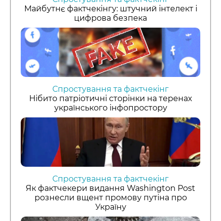
Майбутнє фактчекінгу: штучний інтелект і
цифрова безпека
Спростування та фактчекінг
Нібито патріотичні сторінки на теренах
українського інфопростору
Спростування та фактчекінг
Як фактчекери видання Washington Post
рознесли вщент промову путіна про
Україну