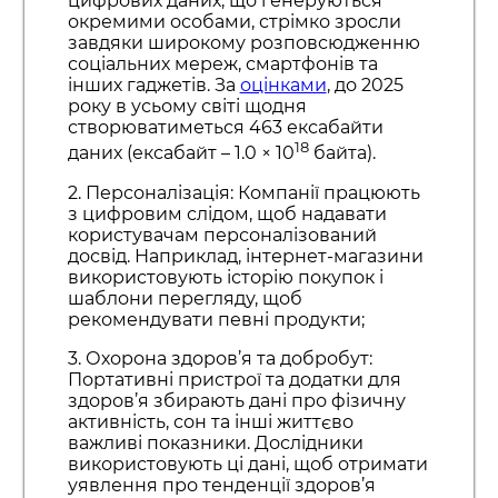
цифрових даних, що генеруються
окремими особами, стрімко зросли
завдяки широкому розповсюдженню
соціальних мереж, смартфонів та
інших гаджетів. За
оцінками
, до 2025
року в усьому світі щодня
створюватиметься 463 ексабайти
18
даних (ексабайт – 1.0 × 10
байта).
2. Персоналізація: Компанії працюють
з цифровим слідом, щоб надавати
користувачам персоналізований
досвід. Наприклад, інтернет-магазини
використовують історію покупок і
шаблони перегляду, щоб
рекомендувати певні продукти;
3. Охорона здоров’я та добробут:
Портативні пристрої та додатки для
здоров’я збирають дані про фізичну
активність, сон та інші життєво
важливі показники. Дослідники
використовують ці дані, щоб отримати
уявлення про тенденції здоров’я