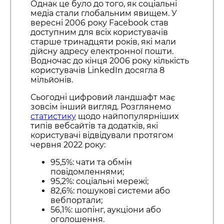
Однак це було до того, як соціальні
медіа стали глобальним явищем. У
вересні 2006 року Facebook став
доступним для всіх користувачів
старше тринадцяти років, які мали
дійсну адресу електронної пошти.
Водночас до кінця 2006 року кількість
користувачів LinkedIn досягла 8
мільйонів.
Сьогодні цифровий ландшафт має
зовсім інший вигляд. Розглянемо
статистику
щодо найпопулярніших
типів вебсайтів та додатків, які
користувачі відвідували протягом
червня 2022 року:
95,5%: чати та обмін
повідомленнями;
95,2%: соціальні мережі;
82,6%: пошукові системи або
вебпортали;
56,1%: шопінг, аукціони або
оголошення.