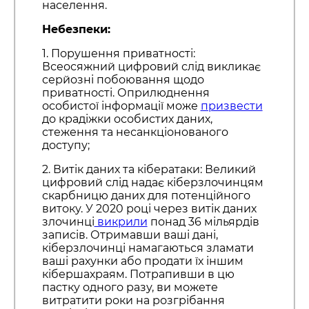
населення.
Небезпеки:
1. Порушення приватності:
Всеосяжний цифровий слід викликає
серйозні побоювання щодо
приватності. Оприлюднення
особистої інформації може
призвести
до крадіжки особистих даних,
стеження та несанкціонованого
доступу;
2. Витік даних та кібератаки: Великий
цифровий слід надає кіберзлочинцям
скарбницю даних для потенційного
витоку. У 2020 році через витік даних
злочинці
викрили
понад 36 мільярдів
записів. Отримавши ваші дані,
кіберзлочинці намагаються зламати
ваші рахунки або продати їх іншим
кібершахраям. Потрапивши в цю
пастку одного разу, ви можете
витратити роки на розгрібання