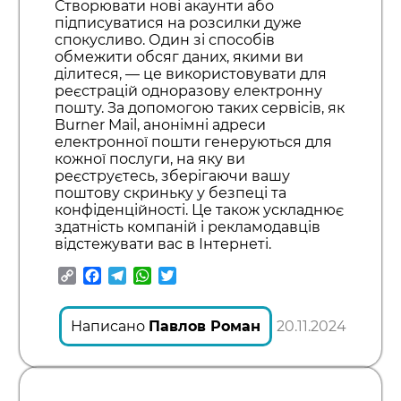
Створювати нові акаунти або
підписуватися на розсилки дуже
спокусливо. Один зі способів
обмежити обсяг даних, якими ви
ділитеся, — це використовувати для
реєстрацій одноразову електронну
пошту. За допомогою таких сервісів, як
Burner Mail, анонімні адреси
електронної пошти генеруються для
кожної послуги, на яку ви
реєструєтесь, зберігаючи вашу
поштову скриньку у безпеці та
конфіденційності. Це також ускладнює
здатність компаній і рекламодавців
відстежувати вас в Інтернеті.
Copy
Facebook
Telegram
WhatsApp
Twitter
Link
Написано
Павлов Роман
20.11.2024