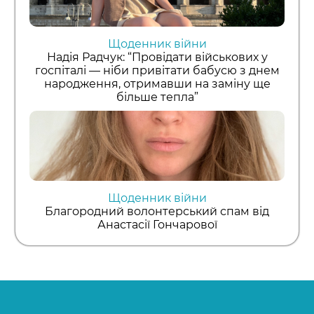
Щоденник війни
Надія Радчук: “Провідати військових у
госпіталі — ніби привітати бабусю з днем
народження, отримавши на заміну ще
більше тепла”
Щоденник війни
Благородний волонтерський спам від
Анастасії Гончарової