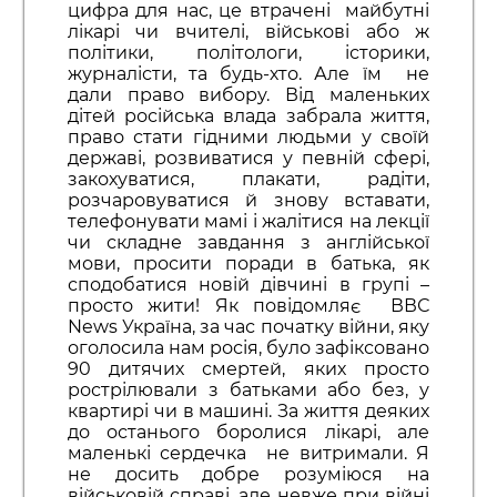
цифра для нас, це втрачені майбутні
лікарі чи вчителі, військові або ж
політики, політологи, історики,
журналісти, та будь-хто. Але їм не
дали право вибору. Від маленьких
дітей російська влада забрала життя,
право стати гідними людьми у своїй
державі, розвиватися у певній сфері,
закохуватися, плакати, радіти,
розчаровуватися й знову вставати,
телефонувати мамі і жалітися на лекції
чи складне завдання з англійської
мови, просити поради в батька, як
сподобатися новій дівчині в групі –
просто жити! Як повідомляє ВВС
News Україна, за час початку війни, яку
оголосила нам росія, було зафіксовано
90 дитячих смертей, яких просто
рострілювали з батьками або без, у
квартирі чи в машині. За життя деяких
до останього боролися лікарі, але
маленькі сердечка не витримали. Я
не досить добре розуміюся на
військовій справі, але невже при війні