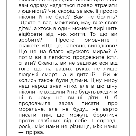
вам одразу надається право втрачати
людяність? Чи, скоріш за все, її просто
ніколи й не було? Вам не болить?
Дехто з вас, можливо, має вже своїх
дітей, а хтось в один момент вирішить
відібрати від них життя. То що ви
зробите? Просто помовчите і
скажете: «Що це, напевно, випадково?
Що це на благо «руского мира»? А
потім ви з легкістю продовжите їсти,
спати? Скажіть, ви не задихаєтеся від
того, що на ваших руках не лише
людські смерті, а й дитячі? Ви ж
колись також були дітьми. Ціну миру
наш народ знає чітко, але в цю ціну
ніколи не входили й не будуть входити
ні в чому не винні діти. Я б
продовжила зараз писати про
моральне, але не буду… не варто
писати тим, що можуть боротися
проти слабших від себе. І справді,
росіє, між нами не різниця, між нами
— прірва.