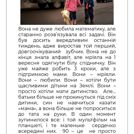
Вона не дуже любила математику, але
старанно розв’язувала всі задачі. Він
був досить вередливим останній
тиждень, адже виростав той перший,
довгоочікуваний зубчик. Вона не до
кінця знала алфавіт, але мріяла на 1
вересня одягнути білу спідничку. Він
уже майже робить 3 кроки, але з
підтримкою мами. Вони – мріяли.
Вони – любили. Вони – хотіли бути
щасливими дітьми на Землі. Вони –
просто хотіли мати дитинство. Але…
батьки більше не прокинуться під сміх
дитини, син не навчиться казати
«мама», а вона більше не попроситься
до тата на руки. В один момент
зупинилося все: і той мультфільм на
планшеті, і те маленьке сердечко
всередині них. 90 – це не просто