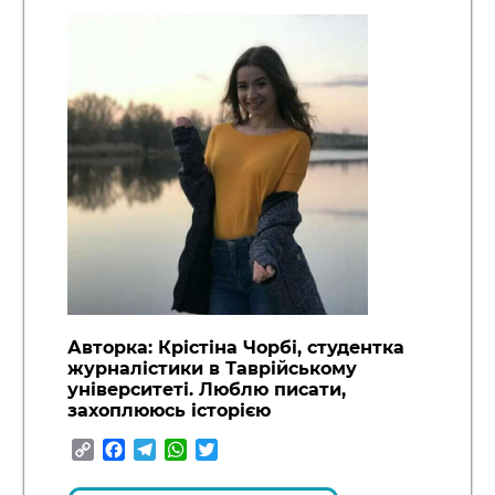
Авторка: Крістіна Чорбі, студентка
журналістики в Таврійському
університеті. Люблю писати,
захоплююсь історією
Copy
Facebook
Telegram
WhatsApp
Twitter
Link