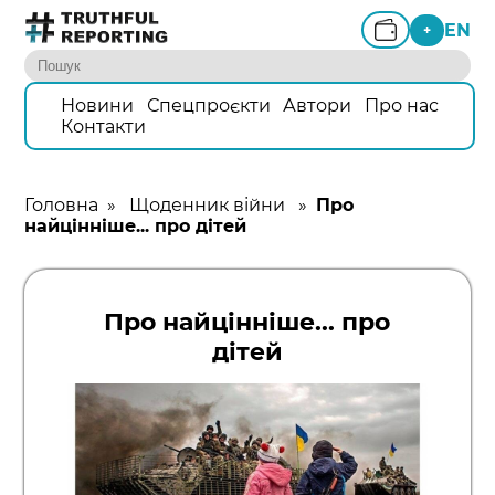
EN
+
Новини
Спецпроєкти
Автори
Про нас
Контакти
Головна
»
Щоденник війни
»
Про
найцінніше... про дітей
Про найцінніше... про
дітей