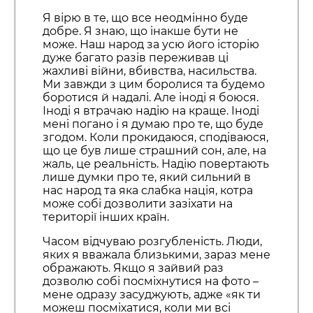
Я вірю в те, що все неодмінно буде
добре. Я знаю, що інакше бути не
може. Наш народ за усю його історію
дуже багато разів переживав ці
жахливі війни, вбивства, насильства.
Ми завжди з цим боролися та будемо
боротися й надалі. Але іноді я боюся.
Іноді я втрачаю надію на краще. Іноді
мені погано і я думаю про те, що буде
згодом. Коли прокидаюся, сподіваюся,
що це був лише страшний сон, але, на
жаль, це реальність. Надію повертають
лише думки про те, який сильний в
нас народ та яка слабка нація, котра
може собі дозволити зазіхати на
території інших країн.
Часом відчуваю розгубленість. Люди,
яких я вважала близькими, зараз мене
ображають. Якщо я зайвий раз
дозволю собі посміхнутися на фото –
мене одразу засуджують, адже «як ти
можеш посміхатися, коли ми всі