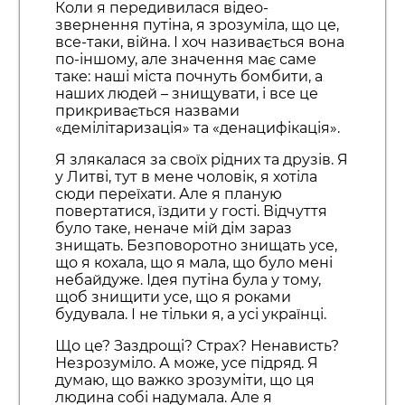
Коли я передивилася відео-
звернення путіна, я зрозуміла, що це,
все-таки, війна. І хоч називається вона
по-іншому, але значення має саме
таке: наші міста почнуть бомбити, а
наших людей – знищувати, і все це
прикривається назвами
«демілітаризація» та «денацифікація».
Я злякалася за своїх рідних та друзів. Я
у Литві, тут в мене чоловік, я хотіла
сюди переїхати. Але я планую
повертатися, їздити у гості. Відчуття
було таке, неначе мій дім зараз
знищать. Безповоротно знищать усе,
що я кохала, що я мала, що було мені
небайдуже. Ідея путіна була у тому,
щоб знищити усе, що я роками
будувала. І не тільки я, а усі українці.
Що це? Заздрощі? Страх? Ненависть?
Незрозуміло. А може, усе підряд. Я
думаю, що важко зрозуміти, що ця
людина собі надумала. Але я