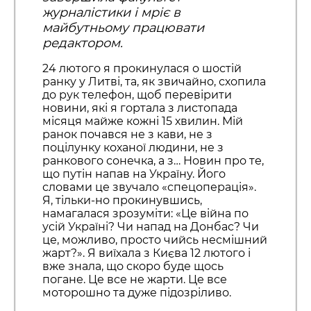
журналістики і мріє в
майбутньому працювати
редактором.
24 лютого я прокинулася о шостій
ранку у Литві, та, як звичайно, схопила
до рук телефон, щоб перевірити
новини, які я гортала з листопада
місяця майже кожні 15 хвилин. Мій
ранок почався не з кави, не з
поцілунку коханої людини, не з
ранкового сонечка, а з… Новин про те,
що путін напав на Україну. Його
словами це звучало «спецоперація».
Я, тільки-но прокинувшись,
намагалася зрозуміти: «Це війна по
усій Україні? Чи напад на Донбас? Чи
це, можливо, просто чийсь несмішний
жарт?». Я виїхала з Києва 12 лютого і
вже знала, що скоро буде щось
погане. Це все не жарти. Це все
моторошно та дуже підозріливо.