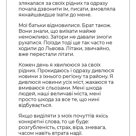
злякалася за своїх рідних та одразу
почала дзвонити їм, писати, вмовляла
якнайшвидше їхати до мене.
Мої батьки відмовилися. Брат також.
Вони знали, що виїхати майже
неможливо. Затори не давали змоги
рухатися. Поїзди тоді ще так часто не
ходили до Львова. Літаки, звичайно,
вже перестали літати.
Кожен день я хвилююся за своїх
рідних. Прокидаюсь і одразу дивлюся
новини з їхнього регіону та району. Я
дивлюся новини усіх міст, жахаюся та
вмиваюся сльозами. Мені шкода
людей, наші величаві міста, мені
просто шкода за все те, що нині
відбувається.
Якщо виділяти з моїх почуттів якісь
конкретні слова, то це буде:
розгубленість, страх, віра, зневага,
часом навіть втрата надії.