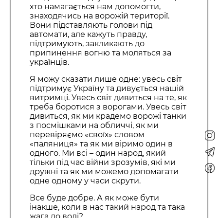
хто намагається нам допомогти,
знаходячись на ворожій території.
Вони підставляють голови під
автомати, але кажуть правду,
підтримують, закликають до
припинення вогню та моляться за
українців.
Я можу сказати лише одне: увесь світ
підтримує Україну та дивується нашій
витримці. Увесь світ дивиться на те, як
треба боротися з ворогами. Увесь світ
дивиться, як ми крадемо ворожі танки
з посмішками на обличчі, як ми
перевіряємо «своїх» словом
«паляниця» та як ми віримо один в
одного. Ми всі – один народ, який
тільки під час війни зрозумів, які ми
дружні та як ми можемо допомагати
одне одному у часи скрути.
Все буде добре. А як може бути
інакше, коли в нас такий народ та така
жага до волі?