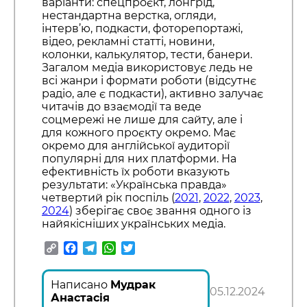
варіанти: спецпроєкт, лонгрід,
нестандартна верстка, огляди,
інтерв’ю, подкасти, фоторепортажі,
відео, рекламні статті, новини,
колонки, калькулятор, тести, банери.
Загалом медіа використовує ледь не
всі жанри і формати роботи (відсутнє
радіо, але є подкасти), активно залучає
читачів до взаємодії та веде
соцмережі не лише для сайту, але і
для кожного проєкту окремо. Має
окремо для англійської аудиторії
популярні для них платформи. На
ефективність їх роботи вказують
результати: «Українська правда»
четвертий рік поспіль (
2021
,
2022
,
2023
,
2024
) зберігає своє звання одного із
найякісніших українських медіа.
Copy
Facebook
Telegram
WhatsApp
Twitter
Link
Написано
Мудрак
05.12.2024
Анастасія