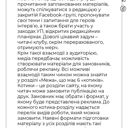
прочитання запланованих матеріалів,
можуть спілкуватися з редакцією у
закритій Facebook-групі, пропонувати
свої теми і запитання для героїв
інтерв’ю, а також брати участь у
заходах УП, відкритих редакційних
планірках. Доволі цікавий задум –
читачі клубу, окрім перерахованого,
отримують мерч.
Крім такої взаємодії з аудиторією,
медіа передбачає можливість
створювати матеріали для замовників,
роблячи рекламу. Всі можливі
взаємодії таким чином можна знайти
у розділі «Межа», що має 6 «котиків».
Котики – це розділи сайту, на якому
читач може замовити публікацію на
друк. Замовник має обрати і формат, у
якому буде представлена реклама. До
кожного котика-розділу надається
перелік видів роботи, який можна
замовити. Наявні формати підготовки
матеріалу з усіх розділів мають такі