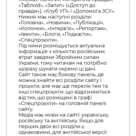
«Таблоid», «Запит» («Доступ до
правди»), «Клуб УП» і «Допомога ЗСУ».
Нижня має наступні розділи:
«Головна», «Новини», «Публікації»,
«Колонки», «Інтерв’ю», «Репортаж»,
«Івенти», «Блоги, «Подкасти»,
«Спецпроєкти».
Під ними розміщується актуальна
інформація з кількістю російських
втрат завдяки Збройним силам
України, тому читачам не потрібно
щоразу шукати окремо ці дані.
Сайт також має бокову панель, де
можна знайти всі розділи сайту і
проєкти, але має ще перелік тем та
інші спецпроєкти, що відрізняються
від тих, що розміщені в графі
«Спецпроєкти» на головній панелі
сайту.
Медіа має мови на сайті: українську,
російську та англійську. Якщо для
перших двох всі розділи є
однаковими, для англійської версії