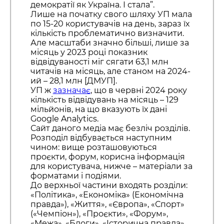
демократії як Україна. І стала”.
Лише на початку свого шляху УП мала
по 15-20 користувачів на день, зараз їх
кількість проблематично визначити.
Але масштаби значно більші, лише за
місяць у 2023 році показник
відвідуваності міг сягати 63,1 млн
читачів на місяць, але станом на 2024-
ий – 28,1 млн [ДМУП].
УП ж
зазначає
, що в червні 2024 року
кількість відвідувань на місяць – 129
мільйонів, на що вказують їх дані
Google Analytics.
Сайт даного медіа має безліч розділів.
Розподіл відбувається наступним
чином: вище розташовуються
проєкти, форум, корисна інформація
для користувача, нижче – матеріали за
форматами і подіями.
До верхньої частини входять розділи:
«Політика», «Економіка» (Економічна
правда»), «Життя», «Європа», «Спорт»
(«Чемпіон»), «Проєкти», «Форум»,
«Межа», «Блоги», «Історична правда»,