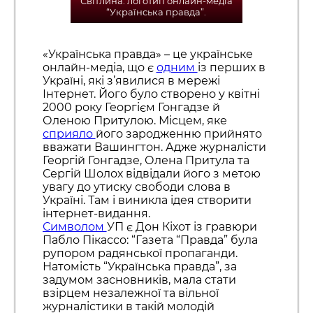
Світлина: логотип онлайн-медіа
“Українська правда”.
«Українська правда» – це українське
онлайн-медіа, що є
одним
із перших в
Україні, які з’явилися в мережі
Інтернет. Його було створено у квітні
2000 року Георгієм Гонгадзе й
Оленою Притулою. Місцем, яке
сприяло
його зародженню прийнято
вважати Вашингтон. Адже журналісти
Георгій Гонгадзе, Олена Притула та
Сергій Шолох відвідали його з метою
увагу до утиску свободи слова в
Україні. Там і виникла ідея створити
інтернет-видання.
Символом
УП є Дон Кіхот із гравюри
Пабло Пікассо: “Газета “Правда” була
рупором радянської пропаганди.
Натомість “Українська правда”, за
задумом засновників, мала стати
взірцем незалежної та вільної
журналістики в такій молодій