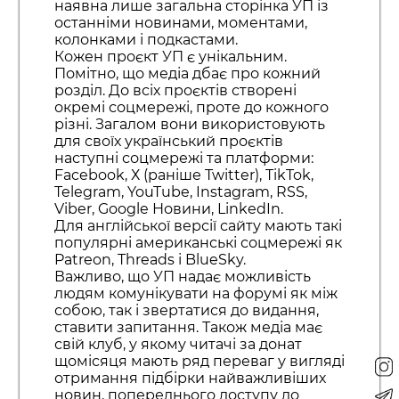
наявна лише загальна сторінка УП із
останніми новинами, моментами,
колонками і подкастами.
Кожен проєкт УП є унікальним.
Помітно, що медіа дбає про кожний
розділ. До всіх проєктів створені
окремі соцмережі, проте до кожного
різні. Загалом вони використовують
для своїх український проєктів
наступні соцмережі та платформи:
Facebook, Х (раніше Twitter), TikTok,
Telegram, YouTube, Instagram, RSS,
Viber, Google Новини, LinkedIn.
Для англійської версії сайту мають такі
популярні американські соцмережі як
Patreon, Threads і BlueSky.
Важливо, що УП надає можливість
людям комунікувати на форумі як між
собою, так і звертатися до видання,
ставити запитання. Також медіа має
свій клуб, у якому читачі за донат
щомісяця мають ряд переваг у вигляді
отримання підбірки найважливіших
новин, попереднього доступу до