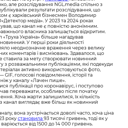
о, але розслідування NGL.media спільно з
публікували результати розслідування, що
иком є харківський бізнесмен Володимир
О«Детектор медіа». У 2023 та 2024 роках
вав, що канал не є повністю анонімним.
авжнього власника залишається відкритим.
л «Труха Україна» більше нагадував
новинний. У перші роки діяльності
ляло неоднозначне враження через велику
чних коментарів і висміювань. Здавалося, що
не ставила за мету створювати новинний
ту з розважальними публікаціями, які подекуди
матеріалах активно використовуються фото,
 GIF, голосові повідомлення, історії та
, ніж у каналу «Лачен пише».
ися публікації про коронавірус, і поступово
чав переважати, особливо після початку
ня. Хоча жарти залишилися, їх кількість
аз канал виглядає вже більш як новинний
алу, вона зустрічається доволі часто, хоча ціна
023 року
становила
93 тисячі гривень, тоді як у
варіюється від 1500 до 14 000 гривень.