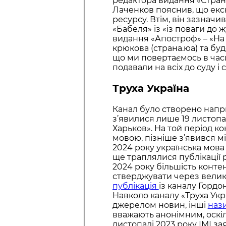
редактора видання «Страна
Лаченков пояснив, що екс
ресурсу. Втім, він зазначи
«Бабеля» із «із поваги до ж
видання «Апостроф» – «На 
крюкова (страна.юа) та буд
що ми повертаємось в час
подавали на всіх до суду і
Труха Україна
Канал було створено наприк
з’явилися лише 19 листопа
Харьков». На той період к
мовою, пізніше з’явився мі
2024 року українська мова 
ще траплялися публікації 
2024 року більшість конте
стверджувати через велику 
публікація
із каналу Гордо
Навколо каналу «Труха Укр
джерелом новин, інші
наз
вважають анонімним, оскіл
листопаді 2023 року ІМІ за