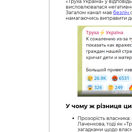
«Труха Україна» у відповід
висловлювалася негативн
Загалом канал мав
безліч
намагаючись виправити д
Світлина:
У чому ж різниця ци
Прозорість власника:
Лаченкова, тоді як «Т
загадками щодо власн