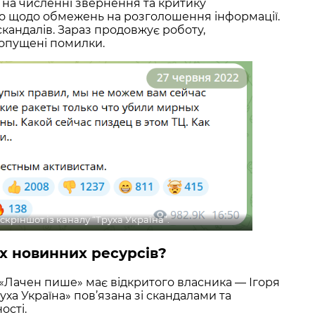
ь на численні звернення та критику
о щодо обмежень на розголошення інформації.
скандалів. Зараз продовжує роботу,
опущені помилки.
 скріншот із каналу “Труха Україна”.
х новинних ресурсів?
 «Лачен пише» має відкритого власника — Ігоря
руха Україна» пов’язана зі скандалами та
ості.