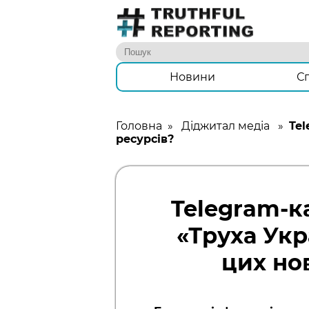
Новини
С
Головна
»
Діджитал медіа
»
Tel
ресурсів?
Telegram-к
«Труха Укр
цих но