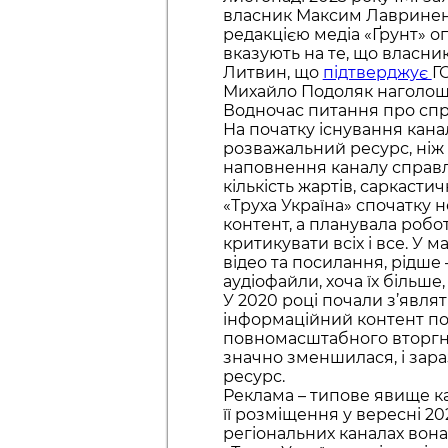
власник Максим Лавриненк
редакцією медіа «Ґрунт» о
вказують на те, що власн
Литвин, що
підтверджує
Г
Михайло Подоляк наголошу
Водночас питання про спр
На початку існування кана
розважальний ресурс, ніж 
наповнення каналу справ
кількість жартів, саркасти
«Труха Україна» спочатку 
контент, а планувала робо
критикувати всіх і все. У 
відео та посилання, рідше —
аудіофайли, хоча їх більше
У 2020 році почали з’являт
інформаційний контент по
повномасштабного вторгнен
значно зменшилася, і зар
ресурс.
Реклама – типове явище кан
її розміщення у вересні 2
регіональних каналах вона 