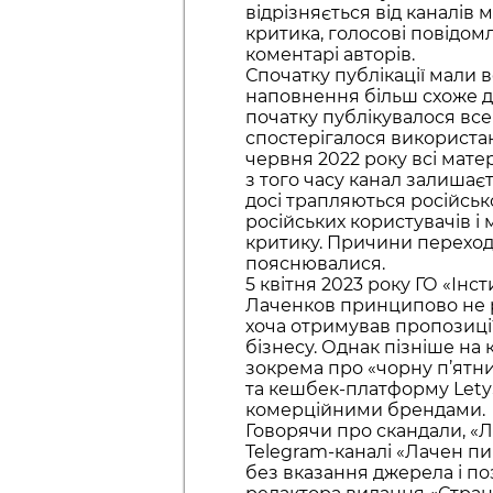
відрізняється від каналів 
критика, голосові повідом
коментарі авторів.
Спочатку публікації мали 
наповнення більш схоже д
початку публікувалося все
спостерігалося використан
червня 2022 року всі мате
з того часу канал залишає
досі трапляються російсь
російських користувачів і 
критику. Причини переходу
пояснювалися.
5 квітня 2023 року ГО «Інс
Лаченков принципово не р
хоча отримував пропозиції
бізнесу. Однак пізніше на
зокрема про «чорну п’ятни
та кешбек-платформу Lety
комерційними брендами.
Говорячи про скандали, «Л
Telegram-каналі «Лачен пи
без вказання джерела і по