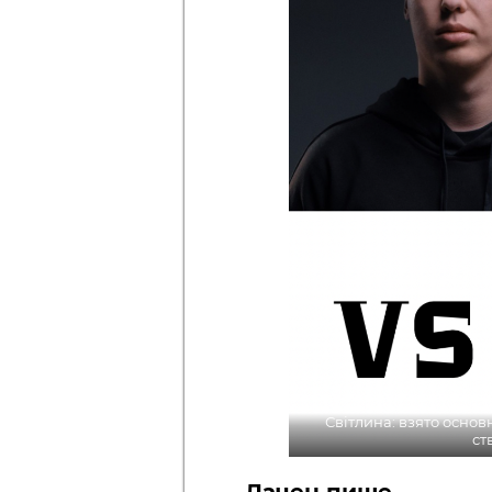
Світлина: взято основн
ст
Лачен пише