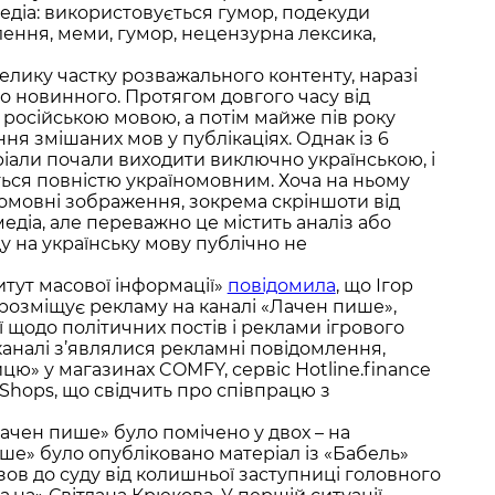
медіа: використовується гумор, подекуди
лення, меми, гумор, нецензурна лексика,
велику частку розважального контенту, наразі
о новинного. Протягом довгого часу від
 російською мовою, а потім майже пів року
ня змішаних мов у публікаціях. Однак із 6
ріали почали виходити виключно українською, і
ться повністю україномовним. Хоча на ньому
комовні зображення, зокрема скріншоти від
медіа, але переважно це містить аналіз або
 на українську мову публічно не
титут масової інформації»
повідомила
, що Ігор
озміщує рекламу на каналі «Лачен пише»,
 щодо політичних постів і реклами ігрового
 каналі з’являлися рекламні повідомлення,
цю» у магазинах COMFY, сервіс Hotline.finance
Shops, що свідчить про співпрацю з
ачен пише» було помічено у двох – на
ше» було опубліковано матеріал із «Бабель»
зов до суду від колишньої заступниці головного