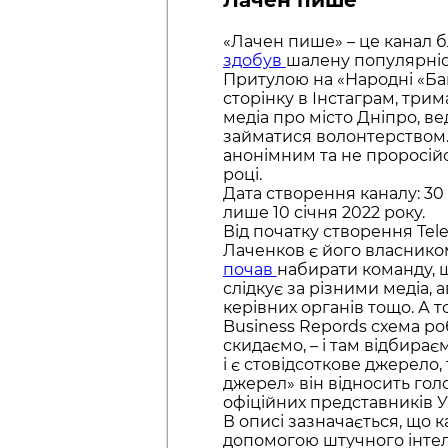
«Лачен пише» – це канал 
здобув
шалену популярніст
Притулою на «Народні «Ба
сторінку в Інстаграм, трим
медіа про місто Дніпро, ве
займатися волонтерством.
анонімним та не проросійс
році.
Дата створення каналу: 30 
лише 10 січня 2022 року.
Від початку створення Tel
Лаченков є його власником
почав
набирати команду, щ
слідкує за різними медіа,
керівних органів тощо. А т
Business Repords схема роб
скидаємо, – і там відбира
і є стовідсоткове джерело,
джерел» він відносить гол
офіційних представників У
В описі зазначається, що ка
допомогою штучного інтел