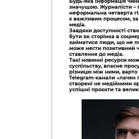
Будь-яка інформація чини
значущою. Журналісти – 
неформальна четверта гі
є важливим процесом, за 
медіа.
Завдяки доступності ств
бути як сторінка в соцме
займатися люди, що не по
може нести позитивний чи
ставлення до медіа.
Такі новинні ресурси можу
суспільству, власне прос
різницю між ними, варто 
Telegram-канали «лачен п
створені не медійними о
успішні проєкти та великі