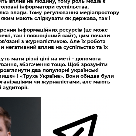
ть вплив на людину, тому роль медіа є
головні інформатори суспільства,
лка влади. Тому регулювання медіапростору
яким мають слідкувати як держава, так і
орення інформаційних ресурсів (це може
режі, так і повноцінний сайт), цим почали
в’язані з журналістикою. Але їх робота
 негативний вплив на суспільство та їх
ть мати різні цілі на меті – допомога
ування, збагачення тощо. Щоб зрозуміти
розглянути два популярні українські
ише» і «Труха Україна». Вони обидва були
рганізаціями чи журналістами, але мають
 аудиторії.