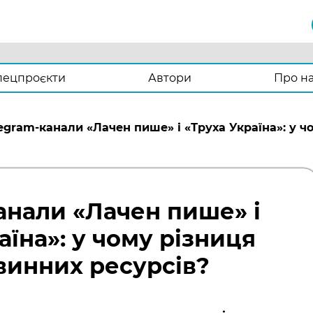
пецпроєкти
Автори
Про н
egram-канали «Лачен пише» і «Труха Україна»: у ч
анали «Лачен пише» і
аїна»: у чому різниця
винних ресурсів?