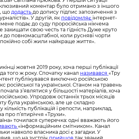
.ua» Світлана Крюкова. У першій ситуації
клюзивний коментар було отримано з іншого
в, що
додасть
до допису підпис запозичення з
урналістів». У другій, як
повідомляє
інтернет-
мене подає до суду проросійська нікчема
е захищати свою честь та гідність Дуже круто
и до повномасштабної, коли русняві чорти
 спокійно собі жили найкраще життя».
інці жовтня 2019 року, хоча перші публікації
да того ж року. Спочатку канал
називався
«Тру
онтент публікувався виключно російською
кс російської та української. Станом на травень
почала з’являтися у більшості матеріалів, хоча
російською. Упродовж останніх трьох місяців
нту була українською, але це складно
кількість публікацій і репости, наприклад,
на про п’ятиріччя «Трухи».
аїна» точилася суперечка: одні вважають його
ивають
«інформаційним смітником». Канал
ьки навколо власника досі є загадки. У
явив, що на зустріч
прийшов
так званий