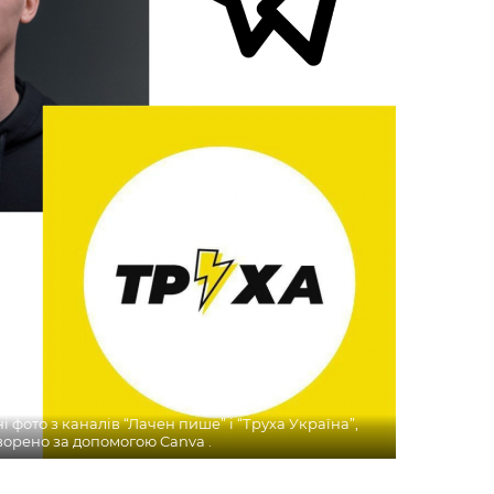
і фото з каналів “Лачен пише” і “Труха Україна”,
ворено за допомогою Canva .