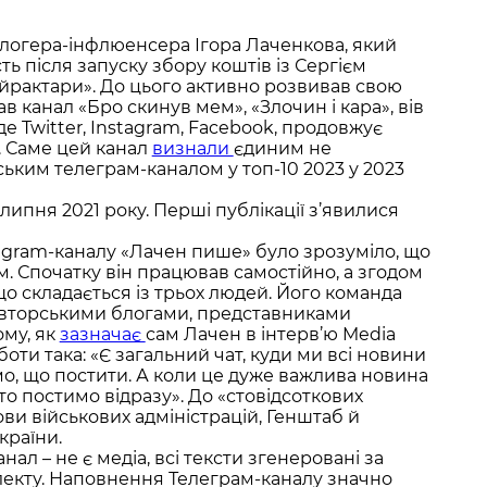
блогера-інфлюенсера Ігора Лаченкова, який
ь після запуску збору коштів із Сергієм
йрактари». До цього активно розвивав свою
ав канал «Бро скинув мем», «Злочин і кара», вів
де Twitter, Instagram, Facebook, продовжує
 Саме цей канал
визнали
єдиним не
ьким телеграм-каналом у топ-10 2023 у 2023
липня 2021 року. Перші публікації з’явилися
egram-каналу «Лачен пише» було зрозуміло, що
. Спочатку він працював самостійно, а згодом
о складається із трьох людей. Його команда
 авторськими блогами, представниками
ому, як
зазначає
сам Лачен в інтерв’ю Media
оти така: «Є загальний чат, куди ми всі новини
ємо, що постити. А коли це дуже важлива новина
 то постимо відразу». До «стовідсоткових
ови військових адміністрацій, Генштаб й
країни.
нал – не є медіа, всі тексти згенеровані за
екту. Наповнення Телеграм-каналу значно