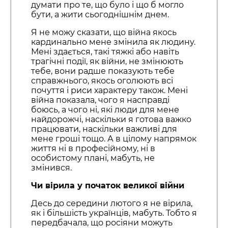
думати про те, що було і що б могло
бути, а жити сьогоднішнім днем.
Я не можу сказати, що війна якось
кардинально мене змінила як людину.
Мені здається, такі тяжкі або навіть
трагічні події, як війни, не змінюють
тебе, вони радше показують тебе
справжнього, якось оголюють всі
почуття і риси характеру також. Мені
війна показала, чого я насправді
боюсь, а чого ні, які люди для мене
найдорожчі, наскільки я готова важко
працювати, наскільки важливі для
мене гроші тощо. А в цілому напрямок
життя ні в професійному, ні в
особистому плані, мабуть, не
змінився.
Чи вірила у початок великої війни
Десь до середини лютого я не вірила,
як і більшість українців, мабуть. Тобто я
передбачала, що росіяни можуть