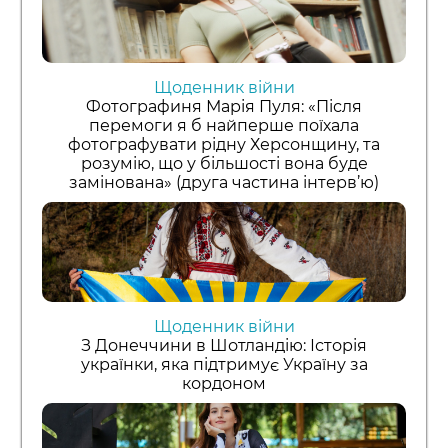
Щоденник війни
Фотографиня Марія Пуля: «Після
перемоги я б найперше поїхала
фотографувати рідну Херсонщину, та
розумію, що у більшості вона буде
замінована» (друга частина інтерв’ю)
Щоденник війни
З Донеччини в Шотландію: Історія
українки, яка підтримує Україну за
кордоном