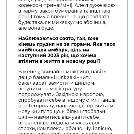
кодексом принаймні). Але я дуже вірю
в карму, закон бумеранга та інші такі
речі. І тому я впевнена, що розплата
буде: така, як ми очікуємо або інша,
але вона буде.
Наближаються свята, так, вже
кінець грудня не за горами. Яка твоя
найбільша амбіція, ціль на
наступний 2023 рік, що хочеш
втілити в життя в новому році?
В мене є звичайні, можливо, навіть
дещо банальні цілі: закінчити
бакалаврат, захистити диплом,
вступити на магістратуру,
подорожувати Західною Європою,
спробувати себе в іншому стилі танців
(contemporary, наприклад), прочитати
нову книгу тощо. Є більш глобальні
цілі — навчитись відчувати себе
впевненіше, подолати якісь свої
страхи, комплекси абощо. Ну, і звісно,