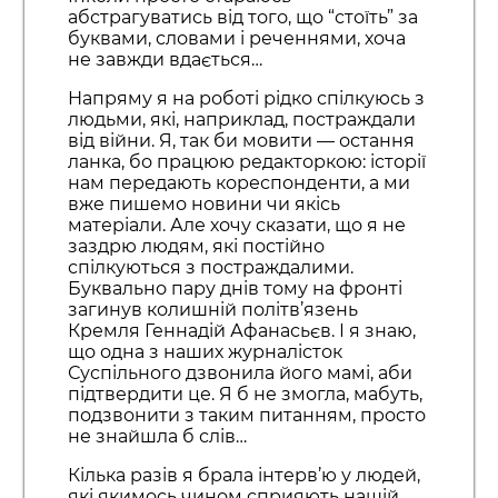
абстрагуватись від того, що “стоїть” за
буквами, словами і реченнями, хоча
не завжди вдається…
Напряму я на роботі рідко спілкуюсь з
людьми, які, наприклад, постраждали
від війни. Я, так би мовити — остання
ланка, бо працюю редакторкою: історії
нам передають кореспонденти, а ми
вже пишемо новини чи якісь
матеріали. Але хочу сказати, що я не
заздрю людям, які постійно
спілкуються з постраждалими.
Буквально пару днів тому на фронті
загинув колишній політв’язень
Кремля Геннадій Афанасьєв. І я знаю,
що одна з наших журналісток
Суспільного дзвонила його мамі, аби
підтвердити це. Я б не змогла, мабуть,
подзвонити з таким питанням, просто
не знайшла б слів…
Кілька разів я брала інтерв’ю у людей,
які якимось чином сприяють нашій