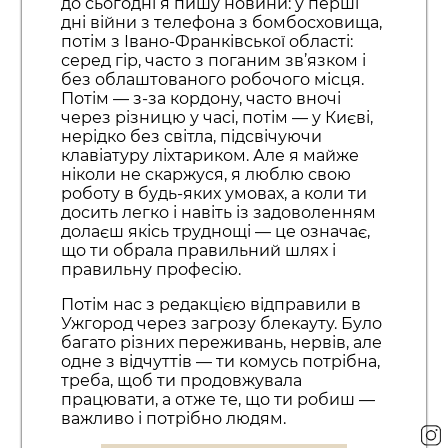
до сьогодні я пишу новини: у перші
дні війни з телефона з бомбосховища,
потім з Івано-Франківської області:
серед гір, часто з поганим зв’язком і
без облаштованого робочого місця.
Потім — з-за кордону, часто вночі
через різницю у часі, потім — у Києві,
нерідко без світла, підсвічуючи
клавіатуру ліхтариком. Але я майже
ніколи не скаржуся, я люблю свою
роботу в будь-яких умовах, а коли ти
досить легко і навіть із задоволенням
долаєш якісь труднощі — це означає,
що ти обрала правильний шлях і
правильну професію.
Потім нас з редакцією відправили в
Ужгород через загрозу блекауту. Було
багато різних переживань, нервів, але
одне з відчуттів — ти комусь потрібна,
треба, щоб ти продовжувала
працювати, а отже те, що ти робиш —
важливо і потрібно людям.