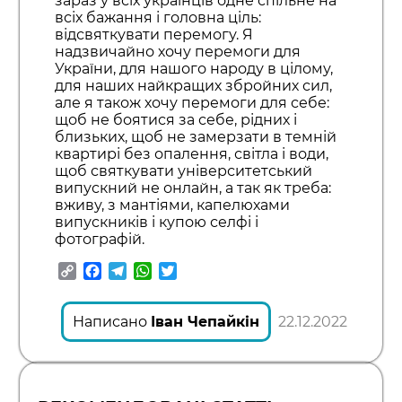
зараз у всіх українців одне спільне на
всіх бажання і головна ціль:
відсвяткувати перемогу. Я
надзвичайно хочу перемоги для
України, для нашого народу в цілому,
для наших найкращих збройних сил,
але я також хочу перемоги для себе:
щоб не боятися за себе, рідних і
близьких, щоб не замерзати в темній
квартирі без опалення, світла і води,
щоб святкувати університетський
випускний не онлайн, а так як треба:
вживу, з мантіями, капелюхами
випускників і купою селфі і
фотографій.
Copy
Facebook
Telegram
WhatsApp
Twitter
Link
Написано
Іван Чепайкін
22.12.2022