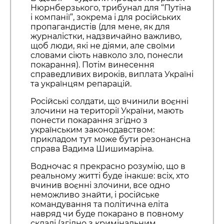
Нюрнберзького, трибунал для “Путіна
і компанії”, зокрема і для російських
пропагандистів (для мене, як для
журналістки, надзвичайно важливо,
щоб люди, які не діями, але своїми
словами сіють навколо зло, понесли
покарання). Потім винесення
справедливих вироків, виплата Україні
та українцям репарацій.
Російські солдати, що вчинили воєнні
злочини на території України, мають
понести покарання згідно з
українським законодавством:
прикладом тут може бути резонансна
справа Вадима Шишимаріна.
Водночас я прекрасно розумію, що в
реальному житті буде інакше: всіх, хто
вчинив воєнні злочини, все одно
неможливо знайти, і російське
командування та політична еліта
навряд чи буде покарано в повному
складі (згідно з кримінальним