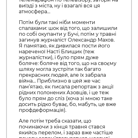
виїзді з міста, ну і взагалі вся ця
атмосфера…
Потім були такі ніби моменти
спалахами: шок від того, що залишили
по собі окупанти у Бучі, потім у травні
загинув журналіст Олександр Махов.
Я памятаю, як дивилася пости його
нареченої Насті Блищик (теж
журналістки), і було прям дуже
боляче: боляче від того, що на своєму
шляху могла зустріти так багато
прекрасних людей, але їх забрала
війна… Приблизно в цей же час
пам’ятаю, як писала репортаж з акції
рідних полонених Азовців, і це теж
було прям до сліз (хоча зі мною таке
досить рідко буває, бо, мабуть, це вже
профдеформація).
Але потім треба сказати, що
починаючи з кінця травня стався
якийсь перелом, і зараз вже частіше