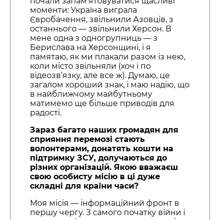
почали запам’ятовуватися щасливі
моменти: Україна виграла
Євробачення, звільнили Азовців, з
останнього — звільнили Херсон. В
мене одна з одногрупниць — з
Берислава на Херсонщині, і я
памятаю, як ми плакали разом із нею,
коли місто звільняли (хоч і по
відеозв’язку, але все ж). Думаю, це
загалом хороший знак, і маю надію, що
в найближчому майбутньому
матимемо ще більше приводів для
радості.
Зараз багато наших громадян для
сприяння перемозі стають
волонтерами, донатять кошти на
підтримку ЗСУ, долучаються до
різних організацій. Якою вважаєш
свою особисту місію в ці дуже
складні для країни часи?
Моя місія — інформаційний фронт в
першу чергу. З самого початку війни і