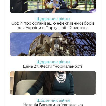
Щоденник війни
Софія про організацію ефективних зборів
для України в Португалії – 2 частина
Щоденник війни
День 27. Жести “нормальності”
Щоденник війни
Наталія Васильєва. Українська