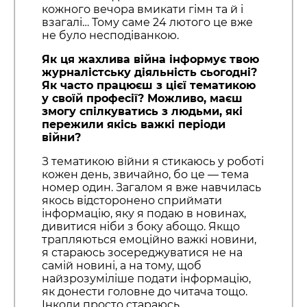
кожного вечора вмикати гімн та й і
взагалі… Тому саме 24 лютого це вже
не було несподіванкою.
Як ця жахлива війна інформує твою
журналістську діяльність сьогодні?
Як часто працюєш з цієї тематикою
у своїй професії? Можливо, маєш
змогу спілкуватись з людьми, які
пережили якісь важкі періоди
війни?
З тематикою війни я стикаюсь у роботі
кожен день, звичайно, бо це — тема
номер один. Загалом я вже навчилась
якось відсторонено сприймати
інформацію, яку я подаю в новинах,
дивитися ніби з боку абощо. Якщо
трапляються емоційно важкі новини,
я стараюсь зосереджуватися не на
самій новині, а на тому, щоб
найзрозуміліше подати інформацію,
як донести головне до читача тощо.
Інколи просто стараюсь