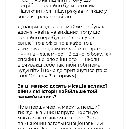
“постійно на підхваті”, тому що
потрібно постійно бути готовим
підключитися і підстрахувати, якщо у
когось пропаде світло.
Я, наприклад, зараз майже не буваю
вдома, навіть на вихідних, тому що
постійно перебуваю “в пошуках
світла”: то в офісі, то в кафе, то в
якихось спеціальних хабах на зразок
пунктів незламності. З одного боку, так
спокійніше, але з іншого — інколи
відчуваєш себе так, ніби тобі нема
куди піти і нема де приткнутися (така
собі Одіссея 21 сторіччя).
За ці майже десять місяців великої
війни які історії найбільше тобі
запам’ятались?
Ну в першу чергу, мабуть, перший
тиждень війни: напруга, черги до
магазинів і банкоматів, постійно
ввімкнений загальнонаціональний
телемарафон по телевізору, затори на