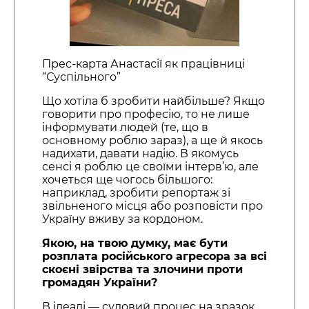
Прес-карта Анастасії як працівниці
“Суспільного”
Що хотіла б зробити найбільше? Якщо
говорити про професію, то не лише
інформувати людей (те, що в
основному роблю зараз), а ще й якось
надихати, давати надію. В якомусь
сенсі я роблю це своїми інтерв’ю, але
хочеться ще чогось більшого:
наприклад, зробити репортаж зі
звільненого місця або розповісти про
Україну вживу за кордоном.
Якою, на твою думку, має бути
розплата російського агресора за всі
скоєні звірства та злочини проти
громадян України?
В ідеалі — судовий процес на зразок