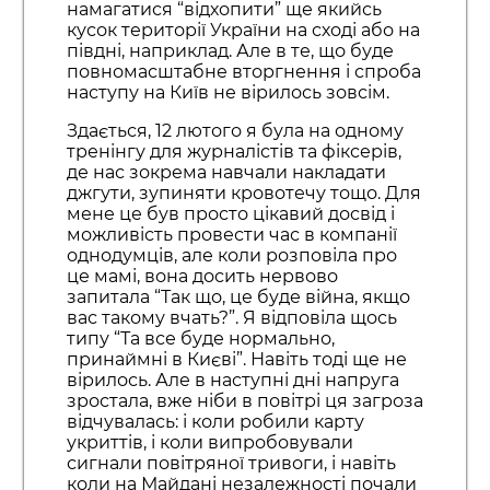
намагатися “відхопити” ще якийсь
кусок території України на сході або на
півдні, наприклад. Але в те, що буде
повномасштабне вторгнення і спроба
наступу на Київ не вірилось зовсім.
Здається, 12 лютого я була на одному
тренінгу для журналістів та фіксерів,
де нас зокрема навчали накладати
джгути, зупиняти кровотечу тощо. Для
мене це був просто цікавий досвід і
можливість провести час в компанії
однодумців, але коли розповіла про
це мамі, вона досить нервово
запитала “Так що, це буде війна, якщо
вас такому вчать?”. Я відповіла щось
типу “Та все буде нормально,
принаймні в Києві”. Навіть тоді ще не
вірилось. Але в наступні дні напруга
зростала, вже ніби в повітрі ця загроза
відчувалась: і коли робили карту
укриттів, і коли випробовували
сигнали повітряної тривоги, і навіть
коли на Майдані незалежності почали