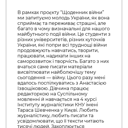
В рамках проєкту “Щоденник війни”
ми запитуємо молодь України, як вона
сприймає та переживає страшні, але
багато в чому визначальні для нашого
майбутнього події війни. Це студенти з
різних університетів, різних куточків
України, які попри всі труднощі війни
продовжують навчатись, творити,
працювати, надихати інших на
саморозвиток і творчість. Багато з них
вчаться саме писати матеріали
висвітлювати найболючішу тему
сьогодення — війну. Цього разу мені
вдалось поспілкуватись з Анастасією
Ізвощіковою. Дівчина працює
редакторкою на Суспільному
мовленні й навчається на 4 курсі
Інституту журналістики КНУ імені
Тараса Шевченка у Києві. Любить
журналістику, любить писати та
усвідомлювати, що її тексти читають
тисячі людей. Захоплюється