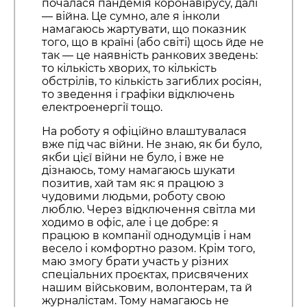
почалася пандемія коронавірусу, далі
— війна. Це сумно, але я інколи
намагаюсь жартувати, що показник
того, що в країні (або світі) щось йде не
так — це наявність ранкових зведень:
то кількість хворих, то кількість
обстрілів, то кількість загиблих росіян,
то зведення і графіки відключень
електроенергії тощо.
На роботу я офіційно влаштувалася
вже під час війни. Не знаю, як би було,
якби цієї війни не було, і вже не
дізнаюсь, тому намагаюсь шукати
позитив, хай там як: я працюю з
чудовими людьми, роботу свою
люблю. Через відключення світла ми
ходимо в офіс, але і це добре: я
працюю в компанії однодумців і нам
весело і комфортно разом. Крім того,
маю змогу брати участь у різних
спеціальних проєктах, присвячених
нашим військовим, волонтерам, та й
журналістам. Тому намагаюсь не