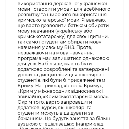
використання державної української
мови і створити умови для всебічного
розвитку та широкого використання
кримськотатарської мови. Я вважаю,
що варто дозволити батькам обирати
мову навчання (українську або
кримськотатарську) для своєї дитини,
так само і студентам обирати мову
навчання у своєму ВНЗ. Проте,
незважаючи на мову навчання,
програма має залишатися однаковою
для усіх. Ба більше, мають бути
додатково розроблені та затверджені
уроки та дисципліни для школярів і
студентів, які були б присвячені темі
Криму. Наприклад, «Історія Криму»;
«Крим у міжнародних відносинах»; і,
звичайно, «Кримськотатарська мова».
Окрім того, варто запровадити
додаткові курси, які школярі та
студенти можуть відвідувати за
бажанням. Це будуть заняття за більш
вузькою спеціалізацією (наприклад,