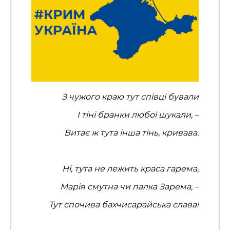
З чужого краю тут співці бували
І тіні бранки любої шукали, –
Витає ж тута інша тінь, кривава:
Ні, тута не лежить краса гарема,
Марія смутна чи палка Зарема, –
Тут спочива бахчисарайська слава!