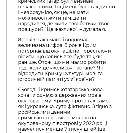
кримських татар були визнані
незаконними. Тоді мені було так дивно
і незрозуміло, як це, не мати
можливості жити там, де ти
народився, де жили твої батьки, твої
пращури? “Це жахливо”, – думала я.
8 років. Така мала і водночас
величезна цифра. 8 років Крим
потерпає від окупації, не перестаючи
вірити, що колись все буде так, як
раніше. Отож, що ми маємо робити
тоді, коли це «колись» настане? Як
відродити Крим у культурі, мові та
історичній пам’яті усієї країни?
Сьогодні кримськотатарська мова,
хоча і є однією з державних мов в
окупованому Криму, проте так само,
як і українська, суто фіктивно. Згідно з
російськими даними,
кримськотатарською мовою на
окупованому півострові у 2020 році
навчалися менше 7 тисяч дітей (це