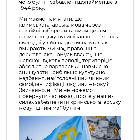
чого були позбавлені щонайменше з
1944 року.
Ми маємо пам’ятати, що
кримськотатарська мова через
постійні заборони та винищення,
насильницьку русифікацію населення
сьогодні увійшла до числа мов, які
вмирають. Чи має право інша
держава, яка чомусь вважає, що
«іспокон вєков» володіє територією,
абсолютно варварськи, навмисно
знищувати найбільше культурне
надбання, найголовніший чинник
самоідентифікації людини – мову?
Звичайно, ні! Ми не можемо
повернути час назад, проте у наших
силах забезпечити кримськотатарську
мову гідним майбутнім.