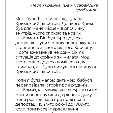
Леся Українка, “Бахчисарайська
гробниця”
Мені було 11, коли рф окупувала
Кримський півострів. До цього Крим
був для мене місцем відпочинку,
внутрішнього спокою та нових
знайомств. Він був тією другою
домівкою, куди я влітку подорожувала
із родиною зі свого рідного Херсону.
Проте вже минув не один рік, як
ситуація докорінно змінилася. Моє
місто стало другою домівкою для
кримчан, які були вимушені покинути
Кримський півострів.
Коли я була малою дитиною, бабуся
переповідала історії про її родичів,
знайомих, які майже усе своє життя не
могли повернутися до рідного дому.
Вона розповідала про події після
депортації 1944-го року і до 1989-го,
коли примусові переселення