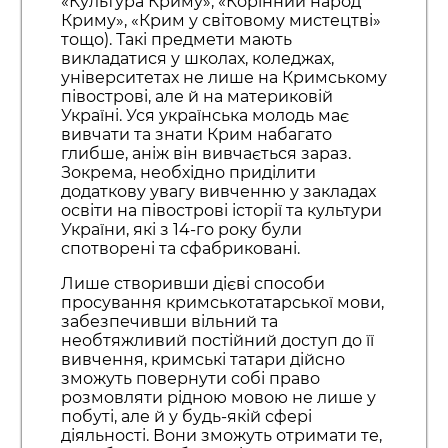
«Культура Криму», «Корінний народ
Криму», «Крим у світовому мистецтві»
тощо). Такі предмети мають
викладатися у школах, коледжах,
університетах не лише на Кримському
півострові, але й на материковій
Україні. Уся українська молодь має
вивчати та знати Крим набагато
глибше, аніж він вивчається зараз.
Зокрема, необхідно приділити
додаткову увагу вивченню у закладах
освіти на півострові історії та культури
України, які з 14-го року були
спотворені та сфабриковані.
Лише створивши дієві способи
просування кримськотатарської мови,
забезпечивши вільний та
необтяжливий постійний доступ до її
вивчення, кримські татари дійсно
зможуть повернути собі право
розмовляти рідною мовою не лише у
побуті, але й у будь-якій сфері
діяльності. Вони зможуть отримати те,