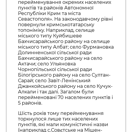
перейменування окремих населених
пунктів та районів Автономної
Республіки Крим та міста
Севастополя». На законодавчому рівні
повернули кримськотатарську
топоніміку. Наприклад, селище
міського типу Куйбишеве
Бахчисарайського району на селище
міського типу Албат; село Фурмановка
Долинненської сільської ради
Бахчисарайського району на село
Актачи; село Ульяновка
Чорнопільської сільської ради
Білогірського району на село Султан-
Сарай; село Завіт-Ленінський
Джанкойського району на село Кучук-
Алкали і так далі. Загалом були
перейменовані 70 населених пунктів і
5 районів.
Шість років тому перейменування
торкнулося лише тих населених
пунктів, які мали комуністичні назви
(наприклад с.Совєтське на Мішен-