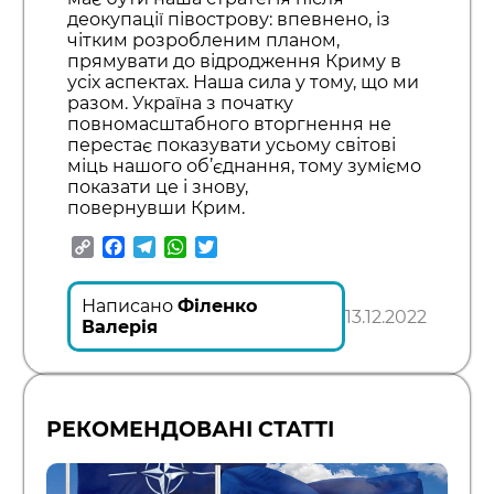
деокупації півострову: впевнено, із
чітким розробленим планом,
прямувати до відродження Криму в
усіх аспектах. Наша сила у тому, що ми
разом. Україна з початку
повномасштабного вторгнення не
перестає показувати усьому світові
міць нашого об’єднання, тому зуміємо
показати це і знову,
повернувши
Крим.
Copy
Facebook
Telegram
WhatsApp
Twitter
Link
Написано
Філенко
13.12.2022
Валерія
РЕКОМЕНДОВАНІ СТАТТІ