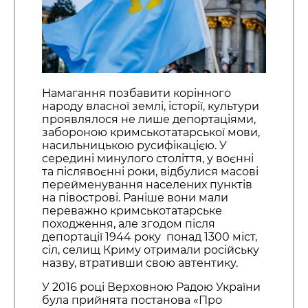
Намагання позбавити корінного
народу власної землі, історії, культури
проявлялося не лише депортаціями,
забороною кримськотатарської мови,
насильницькою русифікацією. У
середині минулого століття, у воєнні
та післявоєнні роки, відбулися масові
перейменування населених пунктів
на півострові. Раніше вони мали
переважно кримськотатарське
походження, але згодом після
депортації 1944 року понад 1300 міст,
сіл, селищ Криму отримали російську
назву, втративши свою автентику.
У 2016 році Верховною Радою України
була прийнята постанова «Про