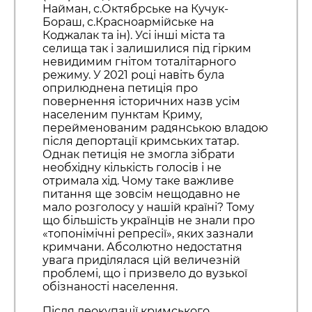
Найман, с.Октябрське на Кучук-
Бораш, с.Красноармійське на
Коджалак та ін). Усі інші міста та
селища так і залишилися під гірким
невидимим гнітом тоталітарного
режиму. У 2021 році навіть була
оприлюднена петиція про
повернення історичних назв усім
населеним пунктам Криму,
перейменованим радянською владою
після депортації кримських татар.
Однак петиція не змогла зібрати
необхідну кількість голосів і не
отримала хід. Чому таке важливе
питання ще зовсім нещодавно не
мало розголосу у нашій країні? Тому
що більшість українців не знали про
«топонімічні репресії», яких зазнали
кримчани. Абсолютно недостатня
увага приділялася цій величезній
проблемі, що і призвело до вузької
обізнаності населення.
Після деокупації кримського