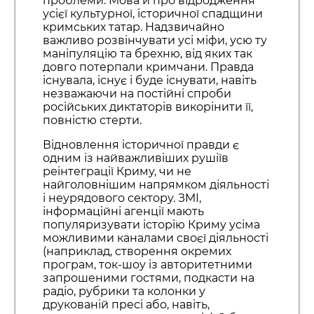
проблеми. Мова й про відродження
усієї культурної, історичної спадщини
кримських татар. Надзвичайно
важливо розвінчувати усі міфи, усю ту
маніпуляцію та брехню, від яких так
довго потерпали кримчани. Правда
існувала, існує і буде існувати, навіть
незважаючи на постійні спроби
російських диктаторів викорінити її,
повністю стерти.
Відновлення історичної правди є
одним із найважливіших рушіїв
реінтеграції Криму, чи не
найголовнішим напрямком діяльності
і неурядового сектору. ЗМІ,
інформаційні агенції мають
популяризувати історію Криму усіма
можливими каналами своєї діяльності
(наприклад, створення окремих
програм, ток-шоу із авторитетними
запрошеними гостями, подкасти на
радіо, рубрики та колонки у
друкованій пресі або, навіть,