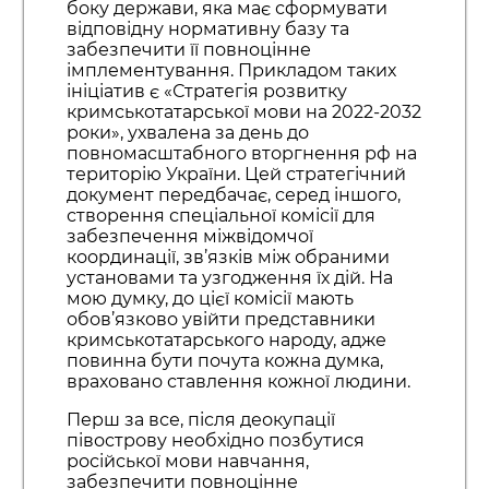
боку держави, яка має сформувати
відповідну нормативну базу та
забезпечити її повноцінне
імплементування. Прикладом таких
ініціатив є «Стратегія розвитку
кримськотатарської мови на 2022-2032
роки», ухвалена за день до
повномасштабного вторгнення рф на
територію України. Цей стратегічний
документ передбачає, серед іншого,
створення спеціальної комісії для
забезпечення міжвідомчої
координації, зв’язків між обраними
установами та узгодження їх дій. На
мою думку, до цієї комісії мають
обов’язково увійти представники
кримськотатарського народу, адже
повинна бути почута кожна думка,
враховано ставлення кожної людини.
Перш за все, після деокупації
півострову необхідно позбутися
російської мови навчання,
забезпечити повноцінне