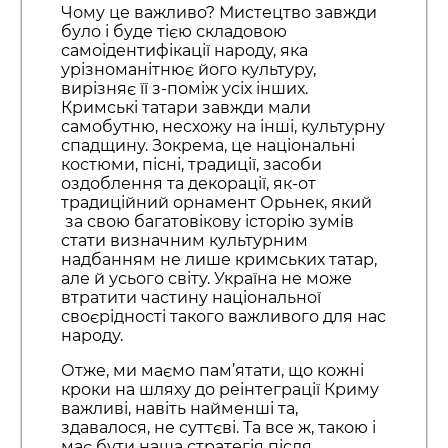
Чому це важливо? Мистецтво завжди
було і буде тією складовою
самоідентифікації народу, яка
урізноманітнює його культуру,
вирізняє її з-поміж усіх інших.
Кримські татари завжди мали
самобутню, несхожу на інші, культурну
спадщину. Зокрема, це національні
костюми, пісні, традиції, засоби
оздоблення та декорації, як-от
традиційний орнамент Орьнек, який
за свою багатовікову історію зумів
стати визначним культурним
надбанням не лише кримських татар,
але й усього світу. Україна не може
втратити частину національної
своєрідності такого важливого для нас
народу.
Отже, ми маємо пам’ятати, що кожні
кроки на шляху до реінтеграції Криму
важливі, навіть найменші та,
здавалося, не суттєві. Та все ж, такою і
має бути наша стратегія після