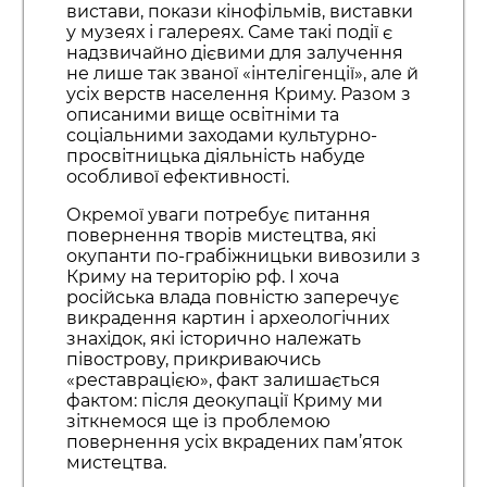
вистави, покази кінофільмів, виставки
у музеях і галереях. Саме такі події є
надзвичайно дієвими для залучення
не лише так званої «інтелігенції», але й
усіх верств населення Криму. Разом з
описаними вище освітніми та
соціальними заходами культурно-
просвітницька діяльність набуде
особливої ефективності.
Окремої уваги потребує питання
повернення творів мистецтва, які
окупанти по-грабіжницьки вивозили з
Криму на територію рф. І хоча
російська влада повністю заперечує
викрадення картин і археологічних
знахідок, які історично належать
півострову, прикриваючись
«реставрацією», факт залишається
фактом: після деокупації Криму ми
зіткнемося ще із проблемою
повернення усіх вкрадених пам’яток
мистецтва.