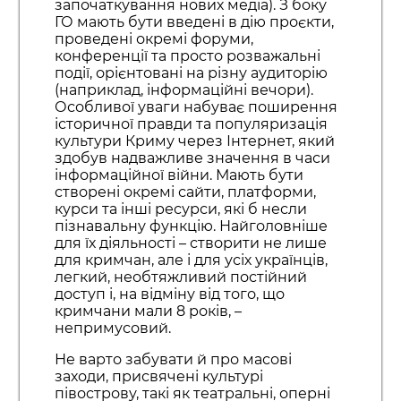
започаткування нових медіа). З боку
ГО мають бути введені в дію проєкти,
проведені окремі форуми,
конференції та просто розважальні
події, орієнтовані на різну аудиторію
(наприклад, інформаційні вечори).
Особливої уваги набуває поширення
історичної правди та популяризація
культури Криму через Інтернет, який
здобув надважливе значення в часи
інформаційної війни. Мають бути
створені окремі сайти, платформи,
курси та інші ресурси, які б несли
пізнавальну функцію. Найголовніше
для їх діяльності – створити не лише
для кримчан, але і для усіх українців,
легкий, необтяжливий постійний
доступ і, на відміну від того, що
кримчани мали 8 років, –
непримусовий.
Не варто забувати й про масові
заходи, присвячені культурі
півострову, такі як театральні, оперні