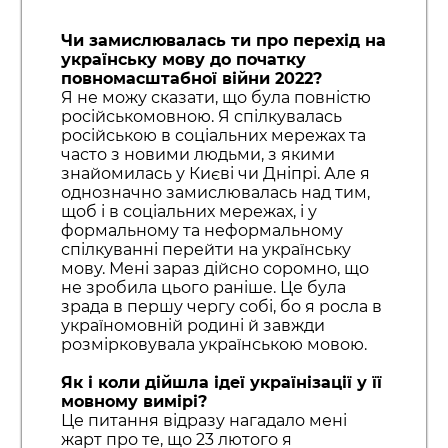
Чи замислювалась ти про перехід на
українську мову до початку
повномасштабної війни 2022?
Я не можу сказати, що була повністю
російськомовною. Я спілкувалась
російською в соціальних мережах та
часто з новими людьми, з якими
знайомилась у Києві чи Дніпрі. Але я
однозначно замислювалась над тим,
щоб і в соціальних мережах, і у
формальному та неформальному
спілкуванні перейти на українську
мову. Мені зараз дійсно соромно, що
не зробила цього раніше. Це була
зрада в першу чергу собі, бо я росла в
україномовній родині й завжди
розмірковувала українською мовою.
Як і коли дійшла ідеї українізації у її
мовному вимірі?
Це питання відразу нагадало мені
жарт про те, що 23 лютого я