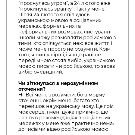
“проснулась утром”, а 24 лютого вже
“прокинулась зранку”. Так і у мене.
Після 24 лютого я спілкуюсь
українською мовою в соціальних
мережах, формальних та
неформальних розмовах, листуванні.
Інколи можу розмовляти російською з
тими, хто спілкується нею все життя і
може мене просто не розуміти. Крім
того, я пишу вірші, і якщо раніше
переді мною стояв вибір, українською
мовою писати чи російською, то зараз
вибір очевидний.
Чи зіткнулася з нерозумінням
оточення?
Ні. Всі мене зрозуміли, бо в моєму
оточенні, окрім мене, багато хто
перейшов на українську мову. Це гріє
моє серце, і мені дуже приємно, що
навіть в рекомендаціях в соціальних
мережах у мене вже практично немає
дописів чи відео російською мовою.