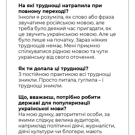
На які труднощі натрапила при
повному переході?
Інколи я розуміла, як слово або фраза
звучатиме російською мовою, але
треба було деякий час пригадати, як
це звучить українською мовою. Але це
було лише на початку. Зараз ніяких
труднощів немає. Мені приємно
спілкуватися рідною мовою та чути
українську від свого оточення.
Як ти долала ці труднощі?
З постійною практикою всі труднощі
зникли. Просто питала, гуглила – і
труднощі зникли.
Що, вважаєш, потрібно робити
державі для популяризації
української мови?
На мою думку, авторитетні особи, за
якими слідкує велика аудиторія,
наприклад політичні діячі, журналісти,
діячі культури чи блогери, мають