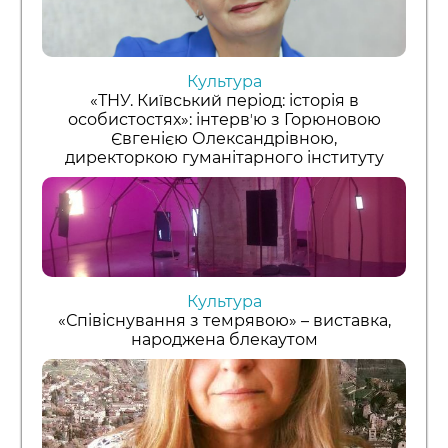
Культура
«ТНУ. Київський період: історія в
особистостях»: інтервʼю з Горюновою
Євгенією Олександрівною,
директоркою гуманітарного інституту
Культура
«Співіснування з темрявою» – виставка,
народжена блекаутом