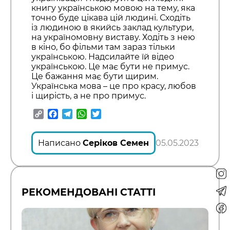
книгу українською мовою на тему, яка
точно буде цікава цій людині. Сходіть
із людиною в якийсь заклад культури,
на україномовну виставу. Ходіть з нею
в кіно, бо фільми там зараз тільки
українською. Надсилайте їй відео
українською. Це має бути не примус.
Це бажання має бути щирим.
Українська мова – це про красу, любов
і щирість, а не про примус.
Copy
Facebook
Telegram
WhatsApp
Twitter
Link
Написано
Серіков Семен
05.05.2023
РЕКОМЕНДОВАНІ СТАТТІ