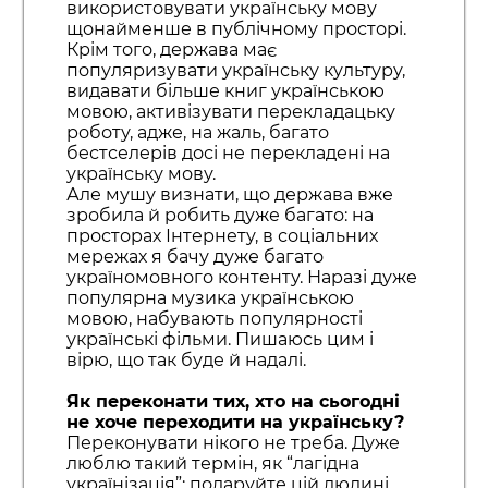
використовувати українську мову
щонайменше в публічному просторі.
Крім того, держава має
популяризувати українську культуру,
видавати більше книг українською
мовою, активізувати перекладацьку
роботу, адже, на жаль, багато
бестселерів досі не перекладені на
українську мову.
Але мушу визнати, що держава вже
зробила й робить дуже багато: на
просторах Інтернету, в соціальних
мережах я бачу дуже багато
україномовного контенту. Наразі дуже
популярна музика українською
мовою, набувають популярності
українські фільми. Пишаюсь цим і
вірю, що так буде й надалі.
Як переконати тих, хто на сьогодні
не хоче переходити на українську?
Переконувати нікого не треба. Дуже
люблю такий термін, як “лагідна
українізація”: подаруйте цій людині