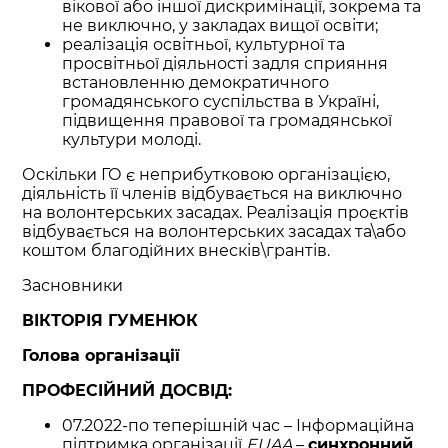
вікової або іншої дискримінації, зокрема та
не виключно, у закладах вищої освіти;
реалізація освітньої, культурної та
просвітньої діяльності задля сприяння
встановленню демократичного
громадянського суспільства в Україні,
підвищення правової та громадянської
культури молоді.
Оскільки ГО є неприбутковою організацією,
діяльність її членів відбувається на виключно
на волонтерських засадах. Реалізація проєктів
відбувається на волонтерських засадах та\або
коштом благодійних внесків\грантів.
Засновники
ВІКТОРІЯ ГУМЕНЮК
Голова організації
ПРОФЕСІЙНИЙ ДОСВІД:
07.2022-по теперішній час – Інформаційна
підтримка організації
EUAA
–
синхронний