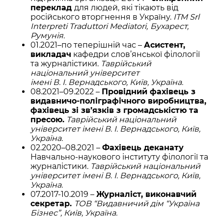
переклад
для людей, які тікають від
російського вторгнення в Україну.
ITM Srl
Interpreti Traduttori Mediatori,
Бухарест,
Румунія.
01.2021–по теперішній час –
Асистент,
викладач
кафедри слов’янської філології
та журналістики.
Таврійський
національний університет
імені В. І. Вернадського, Київ, Україна.
08.2021–09.2022 –
Провідний фахівець з
видавничо-поліграфічного виробництва,
фахівець зі зв’язків з громадськістю та
пресою.
Таврійський національний
університет імені В. І. Вернадського, Київ,
Україна.
02.2020–08.2021 –
Фахівець деканату
Навчально-наукового інституту філології та
журналістики.
Таврійський національний
університет імені В. І. Вернадського, Київ,
Україна.
07.2017-10.2019 –
Журналіст, виконавчий
секретар.
ТОВ “Видавничий дім “Україна
Бізнес”, Київ, Україна.