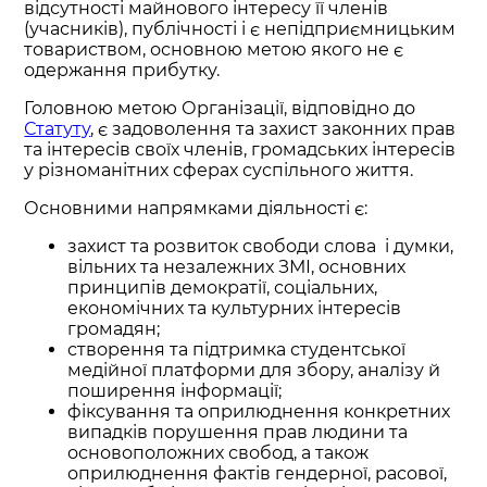
відсутності майнового інтересу її членів
(учасників), публічності і є непідприємницьким
товариством, основною метою якого не є
одержання прибутку.
Головною метою Організації, відповідно до
Статуту
, є задоволення та захист законних прав
та інтересів своїх членів, громадських інтересів
у різноманітних сферах суспільного життя.
Основними напрямками діяльності є:
захист та розвиток свободи слова і думки,
вільних та незалежних ЗМІ, основних
принципів демократії, соціальних,
економічних та культурних інтересів
громадян;
створення та підтримка студентської
медійної платформи для збору, аналізу й
поширення інформації;
фіксування та оприлюднення конкретних
випадків порушення прав людини та
основоположних свобод, а також
оприлюднення фактів гендерної, расової,