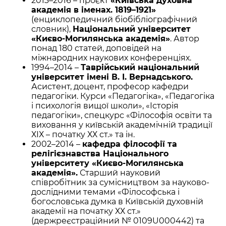
2013–2016 – проєкт
«Київська духовна
академія в іменах. 1819–1921»
(енциклопедичний біобібліографічний
словник),
Національний університет
«Києво-Могилянська академія»
. Автор
понад 180 статей, доповідей на
міжнародних наукових конференціях.
1994–2014 –
Таврійський національний
університет імені В. І. Вернадського.
Асистент, доцент, професор кафедри
педагогіки. Курси «Педагогіка», «Педагогіка
і психологія вищої школи», «Історія
педагогіки», спецкурс «Філософія освіти та
виховання у київській академічній традиції
ХІХ – початку ХХ ст.» та ін.
2002–2014 –
кафедра філософії та
релігієзнавства Національного
університету «Києво-Могилянська
академія».
Старший науковий
співробітник за сумісництвом за науково-
дослідними темами «Філософська і
богословська думка в Київській духовній
академії на початку ХХ ст.»
(держреєстраційний № 0109U000442) та