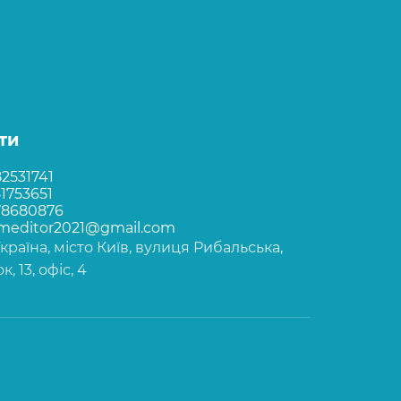
ти
2531741
1753651
78680876
rmeditor2021@gmail.com
Україна, місто Київ, вулиця Рибальська,
, 13, офіс, 4