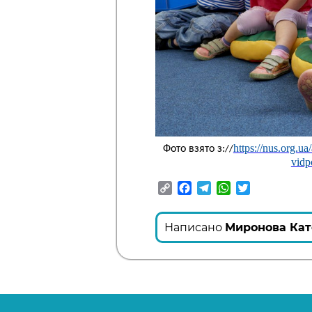
https://nus.org.ua
Фото взято з:
//
vidp
Copy
Facebook
Telegram
WhatsApp
Twitter
Link
Написано
Миронова Кат