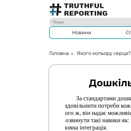
Новини
С
Головна
»
Якого кольору серце?
Дошкіль
За стандартами дошкі
задовільнити потреби кожн
того ж, він надає можливі
розвинути такі навики як: 
мовна інтеграція.