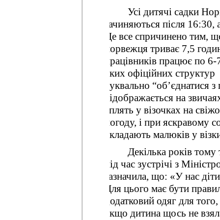
Усі дитячі садки Нор
зачиняються після 16:30, 
Це все спричинено тим, щ
норвежця триває 7,5 годин
працівників працює по 6-7
яких офіційних структур 
буквально “об’єднатися з
відображається на звичаях
сплять у візочках на свіжом
погоду, і при яскравому со
вкладають малюків у візки
Декілька років тому
під час зустрічі з Мініст
зазначила, що: «У нас діти 
Для цього має бути правил
додатковий одяг для того,
якщо дитина щось не взял