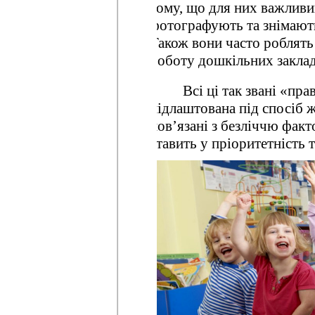
тому, що для них важливий
фотографують та знімають 
Також вони часто роблять
роботу дошкільних заклад
Всі ці так звані «пра
підлаштована під спосіб 
пов’язані з безліччю факто
ставить у пріоритетність 