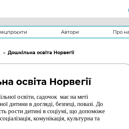
пецпроєкти
Автори
Про н
»
Дошкільна освіта Норвегії
на освіта Норвегії
льної освіти, садочок має на меті
ої дитини в догляді, безпеці, повазі. До
сть рости дитині в соціумі, що допоможе
соціалізація, комунікація, культурна та