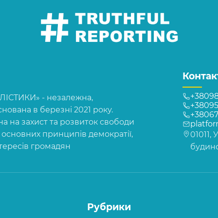
Контак
+38098
СТИКИ» - незалежна,
+38095
нована в березні 2021 року.
+3806
на на захист та розвиток свободи
platfo
, основних принципів демократії,
01011, 
нтересів громадян
будинок
Рубрики