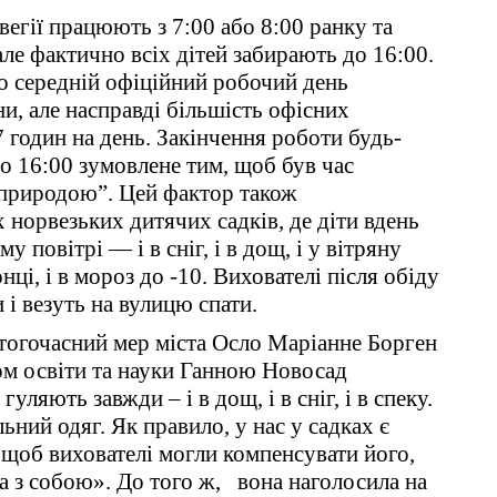
вегії працюють з 7:00 або 8:00 ранку та
але фактично всіх дітей забирають до 16:00.
о середній офіційний робочий день
и, але насправді більшість офісних
 годин на день. Закінчення роботи будь-
о 16:00 зумовлене тим, щоб був час
 природою”. Цей фактор також
 норвезьких дитячих садків, де діти вдень
у повітрі — і в сніг, і в дощ, і у вітряну
нці, і в мороз до -10. Вихователі після обіду
 і везуть на вулицю спати.
 тогочасний мер міста Осло Маріанне Борген
ром освіти та науки Ганною Новосад
гуляють завжди – і в дощ, і в сніг, і в спеку.
ьний одяг. Як правило, у нас у садках є
 щоб вихователі могли компенсувати його,
а з собою». До того ж, вона наголосила на