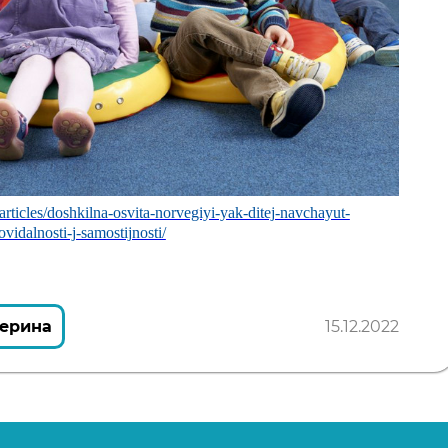
/articles/doshkilna-osvita-norvegiyi-yak-ditej-navchayut-
ovidalnosti-j-samostijnosti/
ерина
15.12.2022