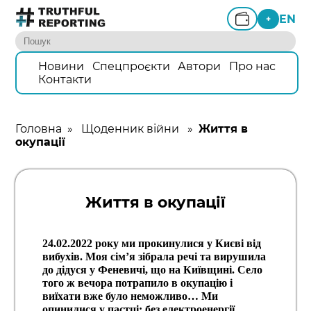
EN
+
Новини
Спецпроєкти
Автори
Про нас
Контакти
Головна
»
Щоденник війни
»
Життя в
окупації
Життя в окупації
24.02.2022 року ми прокинулися у Києві від
вибухів. Моя сім’я зібрала речі та вирушила
до дідуся у Феневичі, що на Київщині. Село
того ж вечора потрапило в окупацію і
виїхати вже було неможливо… Ми
опинилися у пастці: без електроенергії,