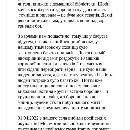
читали книжки з домашньої бібліотеки. Щоби
хоч якось зберегти здоровий глузд, я писала,
точніше віршувала – це була моя терапія. Деякі
рядки виникали там, у підвалі, коли надворі
тривали бої.
З харчами нам пощастило, тому що у бабусі з
дідусем, на так званий «чорний день», у
нашому тимчасовому сховищі було
заготовлено багато припасів. До того ж мій
двоюрідний дід зміг роздобути 10 мішків
кормової пшениці для птахів. Тож удень всі
діти сідали перебирати зерна – це було наше
щоденне заняття, адже на таку велику кількість
людей потрібно було багато їжі. Потім вже
чисту пшеницю чоловіки перемелювали:
виходила частина круп і частина борошна – з
крупи варили куліш, а з борошна пекли
млинці. Буденність та побут нашого життя
нагадували середньовіччя, проте ми вижили.
01.04.2022 з нашого села вибили російських
окупантів! Ми змогли вільно ходити вулицями
та отримали українську гуманітарну допомогу.