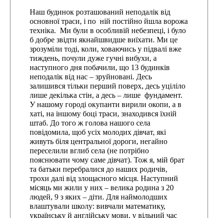
Наш будинок розташований неподалік від
основної траси, і по ній постійно йшла ворожа
техніка. Ми були в особливій небезпеці, і було
б добре звідти якнайшвидше виїхати. Ми це
зрозуміли тоді, коли, ховаючись у підвалі вже
тиждень, почули дуже гучні вибухи, а
наступного дня побачили, що 13 будинків
неподалік від нас – зруйновані. Десь
залишився тільки перший поверх, десь уціліло
лише декілька стін, а десь – лише фундамент.
У нашому городі окупанти вирили окопи, а в
хаті, на іншому боці траси, знаходився їхній
штаб. До того ж голова нашого села
повідомила, щоб усіх молодих дівчат, які
живуть біля центральної дороги, негайно
переселили вглиб села (не потрібно
пояснювати чому саме дівчат). Тож я, мій брат
та батьки перебралися до наших родичів,
трохи далі від злощасного місця. Наступний
місяць ми жили у них – велика родина з 20
людей, 9 з яких – діти. Для наймолодших
влаштували школу: вивчали математику,
українську й англійську мови, у вільний час