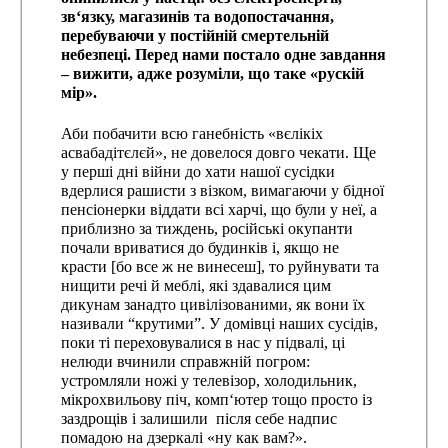
зв‘язку, магазинів та водопостачання,
перебуваючи у постійній смертельній
небезпеці. Перед нами постало одне завдання
– вижити, адже розуміли, що таке «рускій
мір».
Аби побачити всю ганебність «вєлікіх
асвабадітєлєй», не довелося довго чекати. Ще
у перші дні війни до хати нашої сусідки
вдерлися рашисти з візком, вимагаючи у бідної
пенсіонерки віддати всі харчі, що були у неї, а
приблизно за тиждень, російські окупанти
почали вриватися до будинків і, якщо не
красти [бо все ж не винесеш], то руйнувати та
нищити речі й меблі, які здавалися цим
дикунам занадто цивілізованими, як вони їх
називали “крутими”. У домівці наших сусідів,
поки ті переховувалися в нас у підвалі, ці
нелюди вчинили справжній погром:
устромляли ножі у телевізор, холодильник,
мікрохвильову піч, комп‘ютер тощо просто із
заздрощів і залишили після себе надпис
помадою на дзеркалі «ну как вам?».