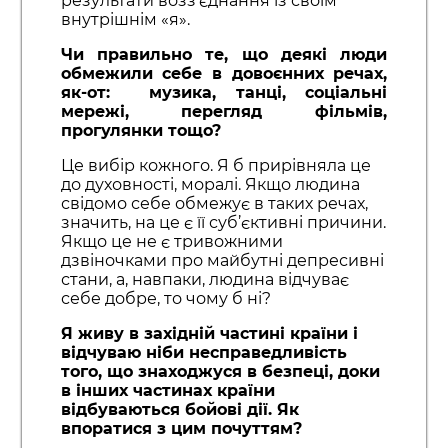
результати возз’єднання із своїм
внутрішнім «я».
Чи правильно те, що деякі люди
обмежили себе в довоєнних речах,
як-от: музика, танці, соціальні
мережі, перегляд фільмів,
прогулянки тощо?
Це вибір кожного. Я б прирівняла це
до духовності, моралі. Якщо людина
свідомо себе обмежує в таких речах,
значить, на це є її суб’єктивні причини.
Якщо це не є тривожними
дзвіночками про майбутні депресивні
стани, а, навпаки, людина відчуває
себе добре, то чому б ні?
Я живу в західній частині країни і
відчуваю ніби несправедливість
того, що знаходжуся в безпеці, доки
в інших частинах країни
відбуваються бойові дії. Як
впоратися з цим почуттям?