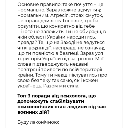
Основне правило: таке почуття – це
нормально. Зараз кожне відчуття є
нормальним. Агресія, страх, смуток,
несправедливість. Головне, треба
розуміти, що конкретно від тебе
нічого не залежить. Ти не обираєш, в
якій області України народитись,
правда? Те, що на Заході не ведуться
чіткі воєнні дії, насправді не означає,
що ти повністю в безпеці. Зараз уся
територія України під загрозою. Мої
слова підтверджують недавні
повітряні тривоги по всій території
країни. Тому ти маєш піклуватись про
свою безпеку так само, як і кожен
українець. Разом ми сила.
Топ-3 поради від психолога, що
допоможуть стабілізувати
психологічних стан людини під час
воєнних дій?
Буду лаконічною: