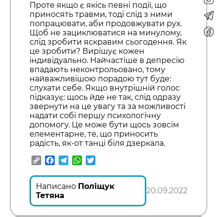
Проте якщо є якісь певні події, що
приносять травми, тоді слід з ними
попрацювати, аби продовжувати рух.
Щоб не зациклюватися на минулому,
слід зробити яскравим сьогодення. Як
це зробити? Вирішує кожен
індивідуально. Найчастіше в депресію
впадають неконтрольовано, тому
найважливішою порадою тут буде:
слухати себе. Якщо внутрішній голос
підказує: щось йде не так, слід одразу
звернути на це увагу та за можливості
надати собі першу психологічну
допомогу. Це може бути щось зовсім
елементарне, те, що приносить
радість, як-от танці біля дзеркала.
Copy
Facebook
Telegram
WhatsApp
Twitter
Link
Написано
Поліщук
20.09.2022
Тетяна