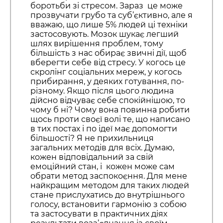
боротьби зі стресом. Зараз це може
прозвучати грубо та суб’єктивно, але я
вважаю, що лише 5% людей ці техніки
застосовують. Мозок шукає легший
шлях вирішення проблем, тому
більшість з нас обирає звичні дії, щоб
вберегти себе від стресу. У когось це
скролінг соціальних мереж, у когось
прибирання, у деяких готування, по-
різному. Якщо після цього людина
дійсно відчуває себе спокійнішою, то
чому б ні? Чому вона повинна робити
щось проти своєї волі те, що написано
в тих постах і по ідеї має допомогти
більшості? Я не прихильниця
загальних методів для всіх. Думаю,
кожен відповідальний за свій
емоційний стан, і кожен може сам
обрати метод заспокоєння. Для мене
найкращим методом для таких людей
стане прислухатись до внутрішнього
голосу, встановити гармонію з собою
та застосувати в практичних діях