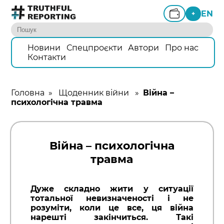
EN
+
Новини
Спецпроєкти
Автори
Про нас
Контакти
Головна
»
Щоденник війни
»
Війна –
психологічна травма
Війна – психологічна
травма
Дуже складно жити у ситуації
тотальної невизначеності і не
розуміти, коли це все, ця війна
нарешті закінчиться. Такі