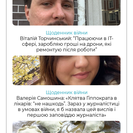
Щоденник війни
Віталій Торчинський: “Працюючи в ІТ-
сфері, заробляю гроші на дрони, які
ремонтую після роботи”
Щоденник війни
Валерія Самошина: «Клятва Гіппократа в
лікарів: “не нашкодь”. Зараз у журналістиці
в умовах війни, я б назвала цей вислів і
першою заповіддю журналіста»