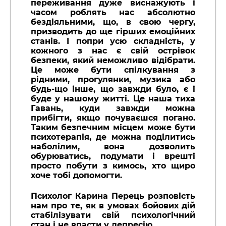
переживання дуже виснажують і
часом роблять нас абсолютно
бездіяльними, що, в свою чергу,
призводить до ще гірших емоційних
станів. I попри усю складність, у
кожного з нас є свій острівок
безпеки, який неможливо відібрати.
Це може бути спілкування з
рідними, прогулянки, музика або
будь-що інше, що завжди було, є і
буде у нашому житті. Це наша тиха
Гавань, куди завжди можна
прибігти, якщо почуваєшся погано.
Таким безпечним місцем може бути
психотерапія, де можна поділитись
наболілим, вона дозволить
обурюватись, подумати і врешті
просто побути з кимось, хто щиро
хоче тобі допомогти.
Психолог Карина Перець розповість
нам про те, як в умовах бойових дій
стабілізувати свій психологічний
стан і не впасти у депресію.