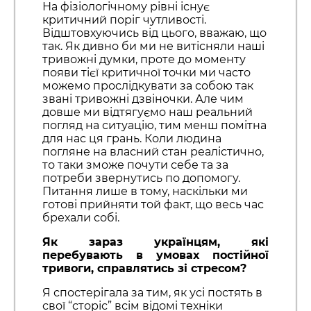
На фізіологічному рівні існує
критичний поріг чутливості.
Відштовхуючись від цього, вважаю, що
так. Як дивно би ми не витісняли наші
тривожні думки, проте до моменту
появи тієї критичної точки ми часто
можемо прослідкувати за собою так
звані тривожні дзвіночки. Але чим
довше ми відтягуємо наш реальний
погляд на ситуацію, тим менш помітна
для нас ця грань. Коли людина
погляне на власний стан реалістично,
то таки зможе почути себе та за
потреби звернутись по допомогу.
Питання лише в тому, наскільки ми
готові прийняти той факт, що весь час
брехали собі.
Як зараз українцям, які
перебувають в умовах постійної
тривоги, справлятись зі стресом?
Я спостерігала за тим, як усі постять в
свої “сторіс” всім відомі техніки