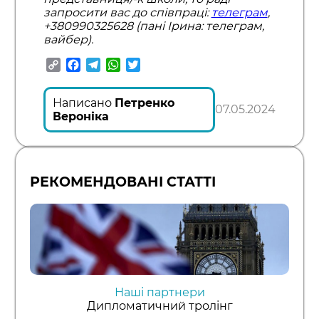
запросити вас до співпраці:
телеграм
,
+380990325628 (пані Ірина: телеграм,
вайбер).
Copy
Facebook
Telegram
WhatsApp
Twitter
Link
Написано
Петренко
07.05.2024
Вероніка
РЕКОМЕНДОВАНІ СТАТТІ
Наші партнери
Дипломатичний тролінг