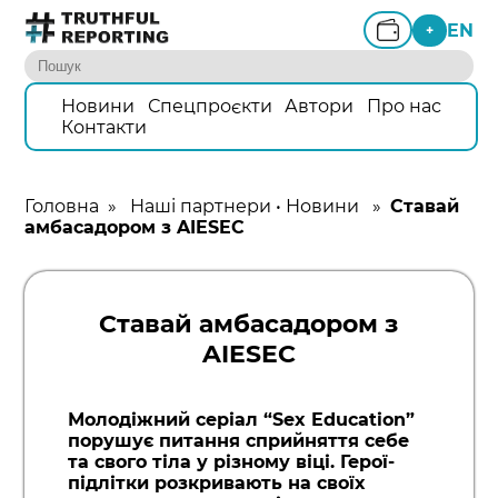
EN
+
Новини
Спецпроєкти
Автори
Про нас
Контакти
Головна
»
Наші партнери
•
Новини
»
Ставай
амбасадором з AIESEC
Ставай амбасадором з
AIESEC
Молодіжний серіал “Sex Education”
порушує питання сприйняття себе
та свого тіла у різному віці. Герої-
підлітки розкривають на своїх