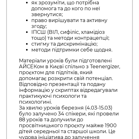
як зрозуміти, що потрібна
допомога та до кого по неї
звернутися;
право вирішувати та активну
згоду;
ІПСШ (ВІЛ, сифіліс, хламідіоз
тощо) та методи контрацепції;
стигму та дискримінацію;
методи підтримки себе щодня.
Матеріали уроків були підготовлені
АЙСЕКом в Києві спільно з Teenergizer,
проєктом для підлітків, який
допомагає розкрити свій потенціал.
Відповідно презентації та подану
інформацію у скриптах відредагували
практикуючі психологи та
психологині.
За хвилю уроків березня (4.03-15.03)
було залучено 34 спікери, які провели
88 уроків та долучили до
просвітницького проєкту майже 1900
дітей середньої та старшої школи. Це
чудова ініціатива до залучення