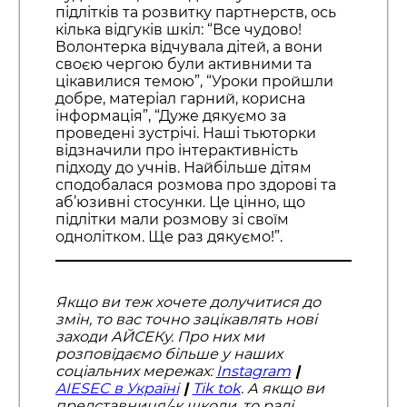
підлітків та розвитку партнерств, ось
кілька відгуків шкіл: “Все чудово!
Волонтерка відчувала дітей, а вони
своєю чергою були активними та
цікавилися темою”, “Уроки пройшли
добре, матеріал гарний, корисна
інформація”, “Дуже дякуємо за
проведені зустрічі. Наші тьюторки
відзначили про інтерактивність
підходу до учнів. Найбільше дітям
сподобалася розмова про здорові та
аб’юзивні стосунки. Це цінно, що
підлітки мали розмову зі своїм
однолітком. Ще раз дякуємо!”.
Якщо ви теж хочете долучитися до
змін, то вас точно зацікавлять нові
заходи АЙСЕКу. Про них ми
розповідаємо більше у наших
соціальних мережах:
Instagram
|
AIESEC в Україні
|
Tik tok
. А якщо ви
представниця/-к школи, то раді