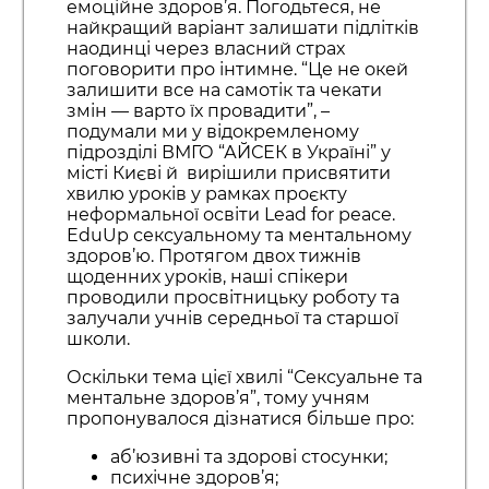
емоційне здоров’я. Погодьтеся, не
найкращий варіант залишати підлітків
наодинці через власний страх
поговорити про інтимне. “Це не окей
залишити все на самотік та чекати
змін — варто їх провадити”, –
подумали ми у відокремленому
підрозділі ВМГО “АЙСЕК в Україні” у
місті Києві й вирішили присвятити
хвилю уроків у рамках проєкту
неформальної освіти Lead for peace.
EduUp сексуальному та ментальному
здоров’ю. Протягом двох тижнів
щоденних уроків, наші спікери
проводили просвітницьку роботу та
залучали учнів середньої та старшої
школи.
Оскільки тема цієї хвилі “Сексуальне та
ментальне здоров’я”, тому учням
пропонувалося дізнатися більше про:
аб’юзивні та здорові стосунки;
психічне здоров’я;