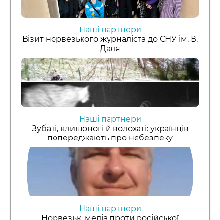
Наші партнери
Візит норвезького журналіста до СНУ ім. В.
Даля
Наші партнери
Зубаті, клишоногі й волохаті: українців
попереджають про небезпеку
Наші партнери
Норвезькі медіа проти російської