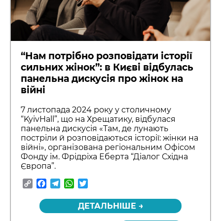
“Нам потрібно розповідати історії
сильних жінок”: в Києві відбулась
панельна дискусія про жінок на
війні
7 листопада 2024 року у столичному
“KyivHall”, що на Хрещатику, відбулася
панельна дискусія «Там, де лунають
постріли й розповідаються історії: жінки на
війні», організована регіональним Офісом
Фонду ім. Фрідріха Еберта “Діалог Східна
Європа”.
Copy
Facebook
Telegram
WhatsApp
Twitter
Link
ДЕТАЛЬНІШЕ →