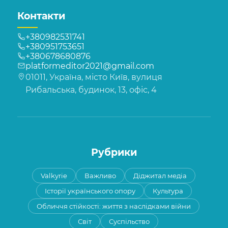
Контакти
+380982531741
+380951753651
+380678680876
platformeditor2021@gmail.com
01011, Україна, місто Київ, вулиця
Рибальська, будинок, 13, офіс, 4
Рубрики
Valkyrie
Важливо
Діджитал медіа
Історії українського опору
Культура
Обличчя стійкості: життя з наслідками війни
Світ
Суспільство