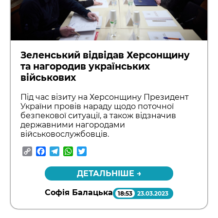
Зеленський відвідав Херсонщину
та нагородив українських
військових
Під час візиту на Херсонщину Президент
України провів нараду щодо поточної
безпекової ситуації, а також відзначив
державними нагородами
військовослужбовців.
Copy
Facebook
Telegram
WhatsApp
Twitter
Link
ДЕТАЛЬНІШЕ →
Софія Балацька
18:53
23.03.2023