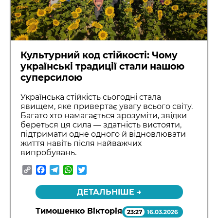
Культурний код стійкості: Чому
українські традиції стали нашою
суперсилою
Українська стійкість сьогодні стала
явищем, яке привертає увагу всього світу.
Багато хто намагається зрозуміти, звідки
береться ця сила — здатність вистояти,
підтримати одне одного й відновлювати
життя навіть після найважчих
випробувань.
Copy
Facebook
Telegram
WhatsApp
Twitter
Link
ДЕТАЛЬНІШЕ →
Тимошенко Вікторія
23:27
16.03.2026