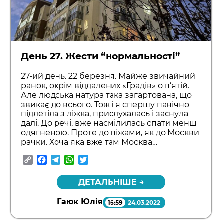
День 27. Жести “нормальності”
27-ий день. 22 березня. Майже звичайний
ранок, окрім віддалених «Градів» о п‘ятій.
Але людська натура така загартована, що
звикає до всього. Тож і я спершу панічно
підлетіла з ліжка, прислухалась і заснула
далі. До речі, вже насмілилась спати менш
одягненою. Проте до піжами, як до Москви
рачки. Хоча яка вже там Москва…
Copy
Facebook
Telegram
WhatsApp
Twitter
Link
ДЕТАЛЬНІШЕ →
Гаюк Юлія
16:59
24.03.2022