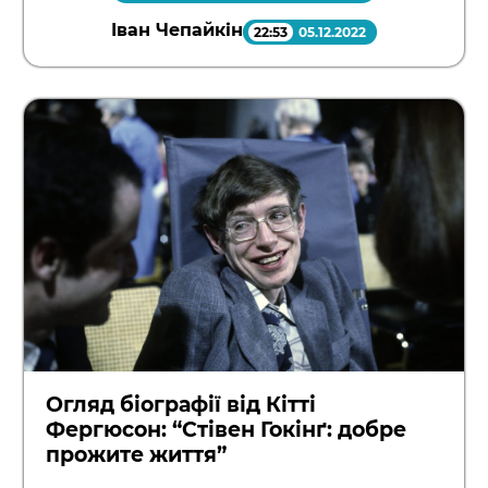
Іван Чепайкін
22:53
05.12.2022
Огляд біографії від Кітті
Фергюсон: “Стівен Гокінґ: добре
прожите життя”