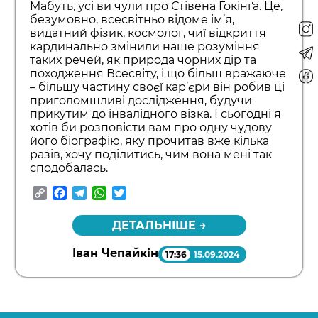
Мабуть, усі ви чули про Стівена Гокінґа. Це,
безумовно, всесвітньо відоме ім’я,
видатний фізик, космолог, чиї відкриття
кардинально змінили наше розуміння
таких речей, як природа чорних дір та
походження Всесвіту, і що більш вражаюче
– більшу частину своєї кар’єри він робив ці
приголомшливі дослідження, будучи
прикутим до інвалідного візка. І сьогодні я
хотів би розповісти вам про одну чудову
його біографію, яку прочитав вже кілька
разів, хочу поділитись, чим вона мені так
сподобалась.
Copy
Facebook
Telegram
WhatsApp
Twitter
Link
ДЕТАЛЬНІШЕ →
Іван Чепайкін
17:36
15.09.2024