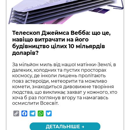
Телескоп Джеймса Вебба: що це,
навіщо витрачати на його
будівництво цілих 10 мільярдів
доларів?
За мільйон миль від нашої матінки-Землі, в
далеких, холодних та пустих просторах
космосу, де інколи лишень пролітають
повз астероїди, метеорити та можливо
комети, знаходиться дивовижне творіння
людства, що викликає захват у кожного, хто
хоча б раз поглянув вгору та намагавсь
осмислити Всесвіт.
Copy
Facebook
Telegram
WhatsApp
Twitter
Link
ДЕТАЛЬНІШЕ →