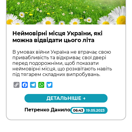
Неймовірні місця України, які
можна відвідати цього літа
В умовах війни Україна не втрачає свою
привабливість та відкриває свої двері
перед подорожніми, щоб показати
неймовірні місця, що розквітають навіть
під тягарем складних випробувань.
Copy
Facebook
Telegram
WhatsApp
Twitter
Link
ДЕТАЛЬНІШЕ →
Петренко Данило
06:43
19.05.2023