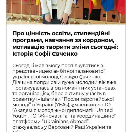
Про цінність освіти, стипендійні
програми, навчання за кордоном,
мотивацію творити зміни сьогодні:
Історія Софії Євченко
Сьогодні мав змогу поспілкуватись з
представницею амбітної талановитої
української молоді, Софією Євченко.
Дівчина попри свій дуже молодий вік вже
постажувалась в різноманітних установах
та організаціях, бере активну участь в
розвитку ініціативи “Посли європейської
молоді” в Україні (YEAs), є членкинею ГО
“Академія молодіжної дипломатії “United
Youth”, ГО “Жіноча ліга” та координаційної
платформи “Ukrainians Abroad”,
стажувалась у Верховній Раді України та