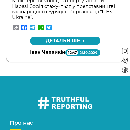
Міністерстві молоді та спорту України.
Наразі Софія стажується у представництві
міжнародної неурядової організації “IFES
Ukraine”.
Copy
Facebook
Telegram
WhatsApp
Twitter
Link
ДЕТАЛЬНІШЕ →
Іван Чепайкін
12:47
21.10.2024
Про нас