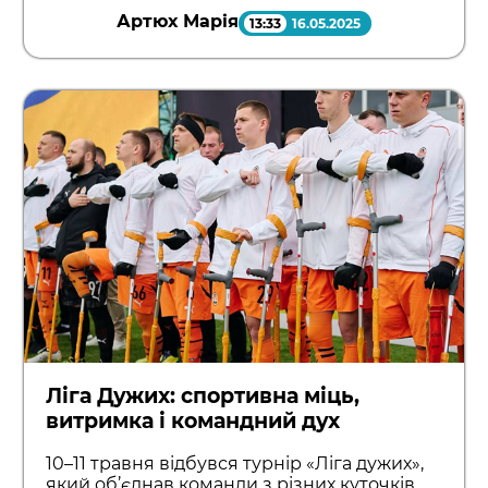
Артюх Марія
13:33
16.05.2025
Ліга Дужих: спортивна міць,
витримка і командний дух
10–11 травня відбувся турнір «Ліга дужих»,
який об’єднав команди з різних куточків