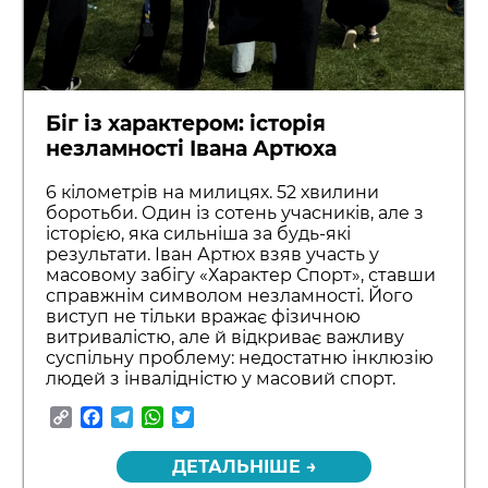
Біг із характером: історія
незламності Івана Артюха
6 кілометрів на милицях. 52 хвилини
боротьби. Один із сотень учасників, але з
історією, яка сильніша за будь-які
результати. Іван Артюх взяв участь у
масовому забігу «Характер Спорт», ставши
справжнім символом незламності. Його
виступ не тільки вражає фізичною
витривалістю, але й відкриває важливу
суспільну проблему: недостатню інклюзію
людей з інвалідністю у масовий спорт.
Copy
Facebook
Telegram
WhatsApp
Twitter
Link
ДЕТАЛЬНІШЕ →