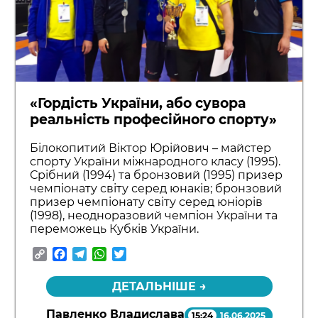
«Гордість України, або сувора
реальність професійного спорту»
Білокопитий Віктор Юрійович – майстер
спорту України міжнародного класу (1995).
Срібний (1994) та бронзовий (1995) призер
чемпіонату світу серед юнаків; бронзовий
призер чемпіонату світу серед юніорів
(1998), неодноразовий чемпіон України та
переможець Кубків України.
Copy
Facebook
Telegram
WhatsApp
Twitter
Link
ДЕТАЛЬНІШЕ →
Павленко Владислава
15:24
16.06.2025