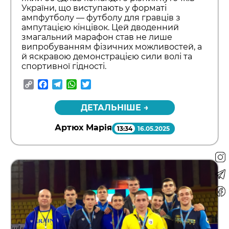
України, що виступають у форматі
ампфутболу — футболу для гравців з
ампутацією кінцівок. Цей дводенний
змагальний марафон став не лише
випробуванням фізичних можливостей, а
й яскравою демонстрацією сили волі та
спортивної гідності.
Copy
Facebook
Telegram
WhatsApp
Twitter
Link
ДЕТАЛЬНІШЕ →
Артюх Марія
13:34
16.05.2025