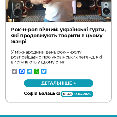
Рок-н-рол вічний: українські гурти,
які продовжують творити в цьому
жанрі
У міжнародний день рок-н-ролу
розповідаємо про українських легенд, які
виступають у цьому стилі.
Copy
Facebook
Telegram
WhatsApp
Twitter
Link
ДЕТАЛЬНІШЕ →
Софія Балацька
01:48
13.04.2023