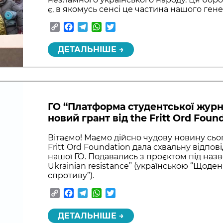
є, в якомусь сенсі це частина нашого ген
Copy
Facebook
Telegram
WhatsApp
Twitter
Link
ДЕТАЛЬНІШЕ →
ГО “Платформа студентської журн
новий грант від the Fritt Ord Foun
Вітаємо! Маємо дійсно чудову новину сьо
Fritt Ord Foundation дала схвальну відпові
нашої ГО. Подавались з проєктом під назвою
Ukrainian resistance” (українською “Щоденн
спротиву”).
Copy
Facebook
Telegram
WhatsApp
Twitter
Link
ДЕТАЛЬНІШЕ →