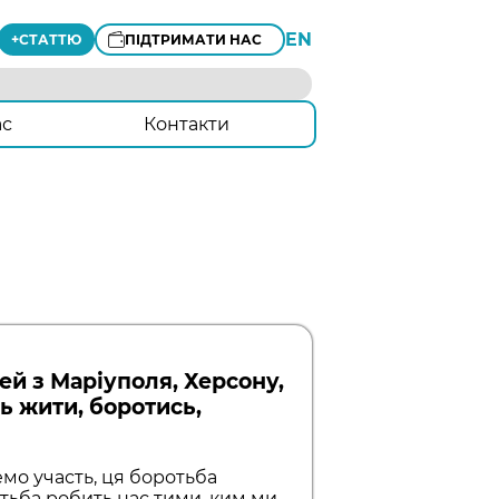
EN
+
СТАТТЮ
ПІДТРИМАТИ НАС
ас
Контакти
ей з Маріуполя, Херсону,
ь жити, боротись,
емо участь, ця боротьба
тьба робить нас тими, ким ми