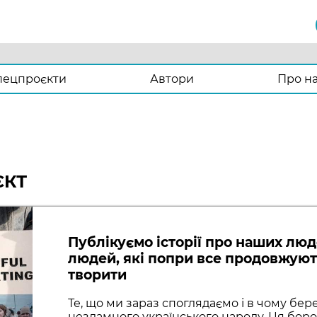
пецпроєкти
Автори
Про н
ЄКТ
Публікуємо історії про наших люд
людей, які попри все продовжуют
творити
Те, що ми зараз споглядаємо і в чому бер
незламного українського народу. Ця боро