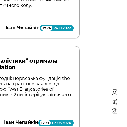
етичного коду.
Іван Чепайкін
17:26
24.11.2022
алістики” отримала
dation
годні: норвезька фундація the
дь на грантову заявку від
 “War Diary: stories of
ик війни: історії українського
Іван Чепайкін
17:27
03.05.2024