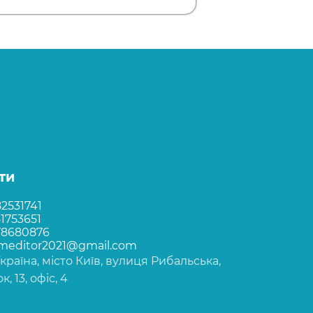
ти
2531741
1753651
78680876
rmeditor2021@gmail.com
Україна, місто Київ, вулиця Рибальська,
, 13, офіс, 4