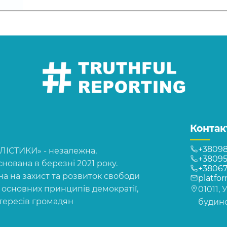
Контак
+38098
СТИКИ» - незалежна,
+38095
нована в березні 2021 року.
+3806
на на захист та розвиток свободи
platfo
, основних принципів демократії,
01011, 
нтересів громадян
будинок