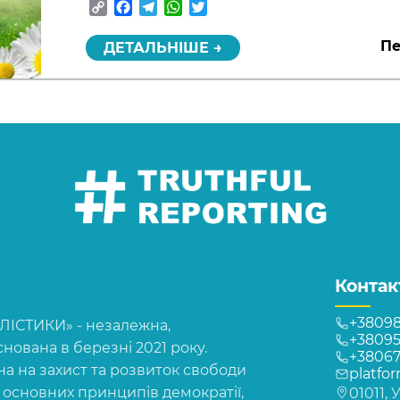
Copy
Facebook
Telegram
WhatsApp
Twitter
Link
Пе
ДЕТАЛЬНІШЕ →
Контак
+38098
СТИКИ» - незалежна,
+38095
нована в березні 2021 року.
+3806
на на захист та розвиток свободи
platfo
, основних принципів демократії,
01011, 