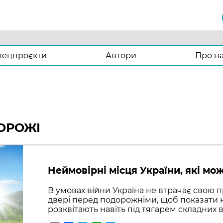
пецпроєкти
Автори
Про н
ОРОЖІ
Неймовірні місця України, які мож
В умовах війни Україна не втрачає свою п
двері перед подорожніми, щоб показати 
розквітають навіть під тягарем складних