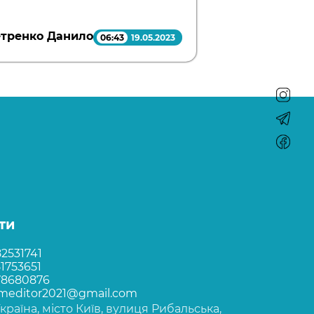
тренко Данило
06:43
19.05.2023
ти
2531741
1753651
78680876
rmeditor2021@gmail.com
Україна, місто Київ, вулиця Рибальська,