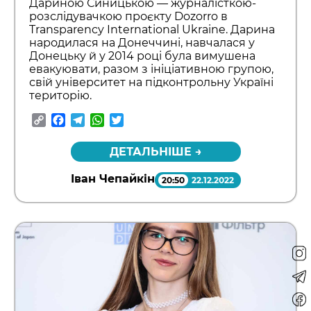
Дариною Синицькою — журналісткою-
розслідувачкою проєкту Dozorro в
Transparency International Ukraine. Дарина
народилася на Донеччині, навчалася у
Донецьку й у 2014 році була вимушена
евакуювати, разом з ініціативною групою,
свій університет на підконтрольну Україні
територію.
Copy
Facebook
Telegram
WhatsApp
Twitter
Link
ДЕТАЛЬНІШЕ →
Іван Чепайкін
20:50
22.12.2022