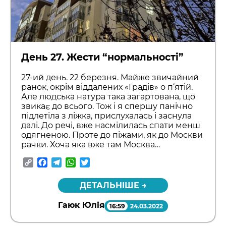
День 27. Жести “нормальності”
27-ий день. 22 березня. Майже звичайний
ранок, окрім віддалених «Градів» о п‘ятій.
Але людська натура така загартована, що
звикає до всього. Тож і я спершу панічно
підлетіла з ліжка, прислухалась і заснула
далі. До речі, вже насмілилась спати менш
одягненою. Проте до піжами, як до Москви
рачки. Хоча яка вже там Москва…
Copy
Facebook
Telegram
WhatsApp
Twitter
Link
ДЕТАЛЬНІШЕ →
Гаюк Юлія
16:59
24.03.2022