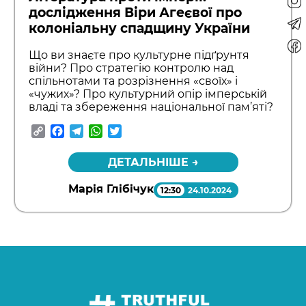
дослідження Віри Агеєвої про
колоніальну спадщину України
Що ви знаєте про культурне підґрунтя
війни? Про стратегію контролю над
спільнотами та розрізнення «своїх» і
«чужих»? Про культурний опір імперській
владі та збереження національної пам’яті?
Copy
Facebook
Telegram
WhatsApp
Twitter
Link
ДЕТАЛЬНІШЕ →
Марія Глібічук
12:30
24.10.2024