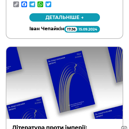
Copy
Facebook
Telegram
WhatsApp
Twitter
Link
ДЕТАЛЬНІШЕ →
Іван Чепайкін
17:36
15.09.2024
Література проти імперії: