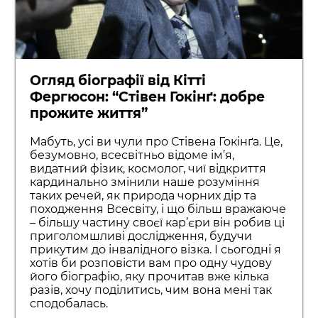
Огляд біографії від Кітті
Фергюсон: “Стівен Гокінґ: добре
прожите життя”
Мабуть, усі ви чули про Стівена Гокінґа. Це,
безумовно, всесвітньо відоме ім’я,
видатний фізик, космолог, чиї відкриття
кардинально змінили наше розуміння
таких речей, як природа чорних дір та
походження Всесвіту, і що більш вражаюче
– більшу частину своєї кар’єри він робив ці
приголомшливі дослідження, будучи
прикутим до інвалідного візка. І сьогодні я
хотів би розповісти вам про одну чудову
його біографію, яку прочитав вже кілька
разів, хочу поділитись, чим вона мені так
сподобалась.