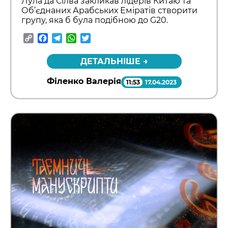
Лула да Сілва закликав лідерів Китаю та
Об’єднаних Арабських Еміратів створити
групу, яка б була подібною до G20.
Copy
Facebook
Telegram
WhatsApp
Twitter
Link
ДЕТАЛЬНІШЕ →
Філенко Валерія
11:53
17.04.2023