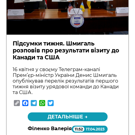
Підсумки тижня. Шмигаль
розповів про результати візиту до
Канади та США
16 квітня у своєму Телеграм-каналі
Прем’єр-міністр України Денис Шмигаль
опублікував перелік результатів першого
тижня візиту урядової команди до Канади
та США.
Copy
Facebook
Telegram
WhatsApp
Twitter
Link
ДЕТАЛЬНІШЕ →
Філенко Валерія
11:52
17.04.2023