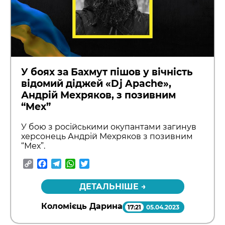
У боях за Бахмут пішов у вічність
відомий діджей «Dj Apache»,
Андрій Мехряков, з позивним
“Mex”
У бою з російськими окупантами загинув
херсонець Андрій Мехряков з позивним
“Мех”.
Copy
Facebook
Telegram
WhatsApp
Twitter
Link
ДЕТАЛЬНІШЕ →
Коломієць Дарина
17:21
05.04.2023