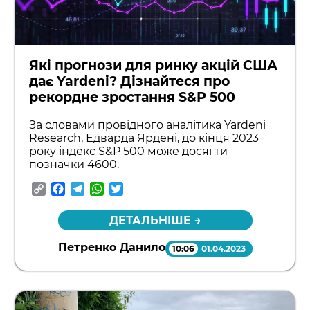
Які прогнози для ринку акцій США
дає Yardeni? Дізнайтеся про
рекордне зростання S&P 500
За словами провідного аналітика Yardeni
Research, Едварда Ярдені, до кінця 2023
року індекс S&P 500 може досягти
позначки 4600.
Copy
Facebook
Telegram
WhatsApp
Twitter
Link
ДЕТАЛЬНІШЕ →
Петренко Данило
10:06
01.04.2023