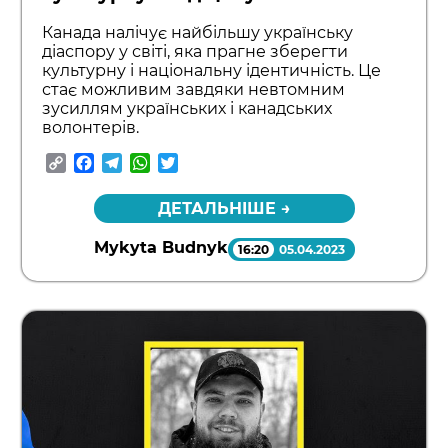
Канада налічує найбільшу українську
діаспору у світі, яка прагне зберегти
культурну і національну ідентичність. Це
стає можливим завдяки невтомним
зусиллям українських і канадських
волонтерів.
Copy
Facebook
Telegram
WhatsApp
Twitter
Link
ДЕТАЛЬНІШЕ →
Mykyta Budnyk
16:20
05.04.2023