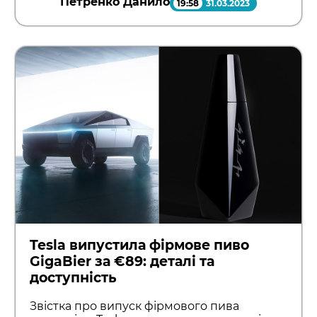
Петренко Данило
19:58
31.03.2023
Tesla випустила фірмове пиво
GigaBier за €89: деталі та
доступність
Звістка про випуск фірмового пива