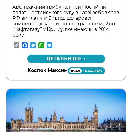
Арбітражний трибунал при Постійній
палаті Третейського суду в Гаазі зобов’язав
РФ виплатити 5 млрд доларової
компенсації за збитки та втрачене майно
“Нафтогазу” у Криму, починаючи з 2014
року.
Copy
Facebook
Telegram
WhatsApp
Twitter
Link
ДЕТАЛЬНІШЕ →
Костюк Максим
18:48
14.04.2023