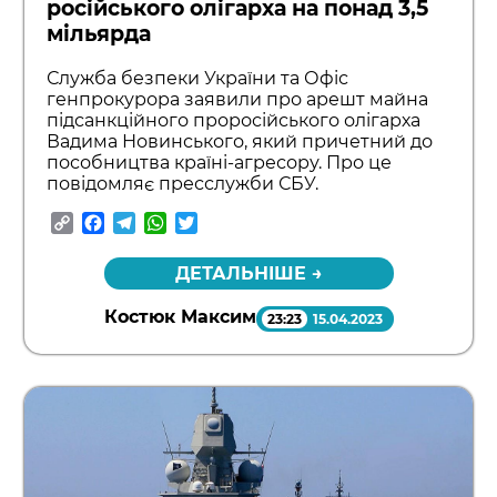
російського олігарха на понад 3,5
мільярда
Служба безпеки України та Офіс
генпрокурора заявили про арешт майна
підсанкційного проросійського олігарха
Вадима Новинського, який причетний до
пособництва країні-агресору. Про це
повідомляє пресслужби СБУ.
Copy
Facebook
Telegram
WhatsApp
Twitter
Link
ДЕТАЛЬНІШЕ →
Костюк Максим
23:23
15.04.2023