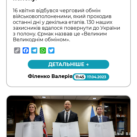
16 квітня відбувся черговий обмін
військовополоненими, який проходив
останні дні у декілька етапів. 130 наших
захисників вдалося повернути до України
з полону. Єрмак назвав це «Великим
Великоднім обміном».
Copy
Facebook
Telegram
WhatsApp
Twitter
Link
ДЕТАЛЬНІШЕ →
Філенко Валерія
11:45
17.04.2023