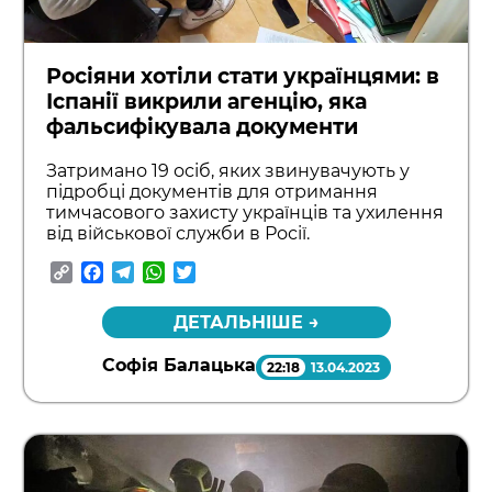
Росіяни хотіли стати українцями: в
Іспанії викрили агенцію, яка
фальсифікувала документи
Затримано 19 осіб, яких звинувачують у
підробці документів для отримання
тимчасового захисту українців та ухилення
від військової служби в Росії.
Copy
Facebook
Telegram
WhatsApp
Twitter
Link
ДЕТАЛЬНІШЕ →
Софія Балацька
22:18
13.04.2023