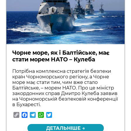
Чорне море, як і Балтійське, має
стати морем НАТО – Кулеба
Потрібна комплексна стратегія безпеки
країн Чорноморського регіону, а Чорне
море має стати тим, чим вже стало
Балтійське, – морем НАТО. Про це міністр
закордонних справ Дмитро Кулеба заявив
на Чорноморській безпековій конференції
в Бухаресті.
Copy
Facebook
Telegram
WhatsApp
Twitter
Link
ДЕТАЛЬНІШЕ →