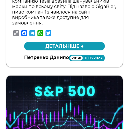
компанією Tesla вразила шанувальників
марки по всьому світу. Під назвою GigaBier,
пиво компанії з’явилося на сайті
виробника та вже доступне для
замовлення.
Copy
Facebook
Telegram
WhatsApp
Twitter
Link
ДЕТАЛЬНІШЕ →
Петренко Данило
20:30
31.03.2023