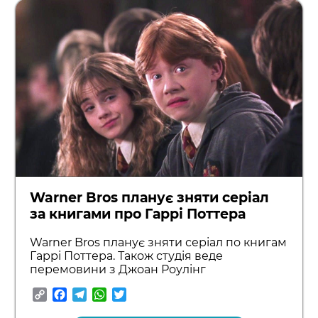
Warner Bros планує зняти серіал
за книгами про Гаррі Поттера
Warner Bros планує зняти серіал по книгам
Гаррі Поттера. Також студія веде
перемовини з Джоан Роулінг
Copy
Facebook
Telegram
WhatsApp
Twitter
Link