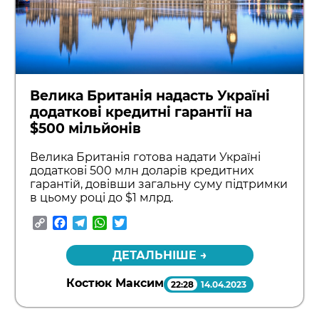
Велика Британія надасть Україні
додаткові кредитні гарантії на
$500 мільйонів
Велика Британія готова надати Україні
додаткові 500 млн доларів кредитних
гарантій, довівши загальну суму підтримки
в цьому році до $1 млрд.
Copy
Facebook
Telegram
WhatsApp
Twitter
Link
ДЕТАЛЬНІШЕ →
Костюк Максим
22:28
14.04.2023