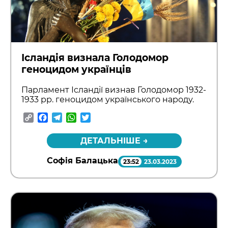
Ісландія визнала Голодомор
геноцидом українців
Парламент Ісландії визнав Голодомор 1932-
1933 рр. геноцидом українського народу.
Copy
Facebook
Telegram
WhatsApp
Twitter
Link
ДЕТАЛЬНІШЕ →
Софія Балацька
23:52
23.03.2023