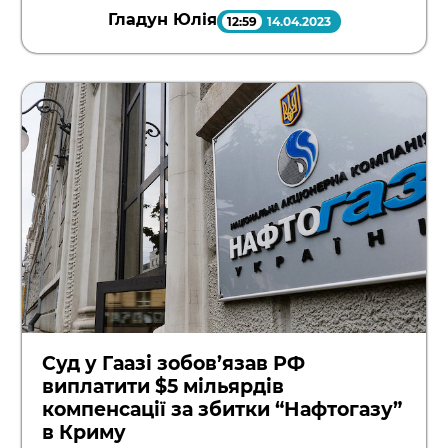
Гладун Юлія
12:59
14.04.2023
Суд у Гаазі зобов’язав РФ
виплатити $5 мільярдів
компенсації за збитки “Нафтогазу”
в Криму