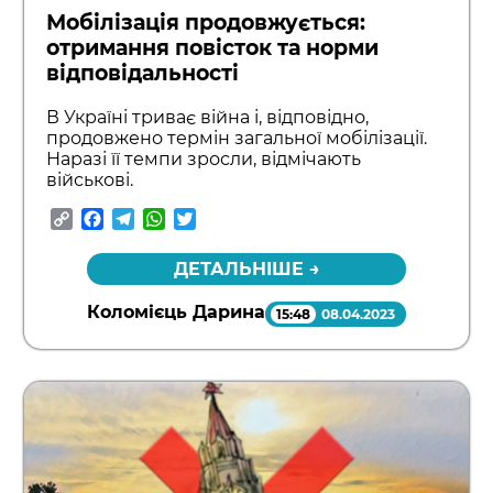
Мобілізація продовжується:
отримання повісток та норми
відповідальності
В Україні триває війна і, відповідно,
продовжено термін загальної мобілізації.
Наразі її темпи зросли, відмічають
військові.
Copy
Facebook
Telegram
WhatsApp
Twitter
Link
ДЕТАЛЬНІШЕ →
Коломієць Дарина
15:48
08.04.2023