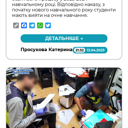
навчальному році. Відповідно наказу, з
початку нового навчального року студенти
мають вийти на очне навчання.
Copy
Facebook
Telegram
WhatsApp
Twitter
Link
ДЕТАЛЬНІШЕ →
Просукова Катерина
21:32
13.04.2023