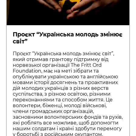
Проєкт “Українська молодь змінює
світ”
Проєкт “Українська молодь змінює світ”,
який отримав грантову підтримку від
норвезької організації The Fritt Ord
Foundation, має на меті зібрати та
опублікувати українською та англійською
мовами історії досягнень та проактивних
дій молодих українців з різних верств
суспільства, з різною освітою, різними
переконаннями та способом життя. Це
волонтери, біженці, молоді військові,
члени громадських організацій,
засновники волонтерських фондів та рухів,
які роблять все можливе, щоб допомогти
нашим солдатам і країні здобути перемогу
у боротьбі з російським окупантом.