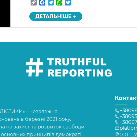
Copy
Facebook
Telegram
WhatsApp
Twitter
Link
ДЕТАЛЬНІШЕ →
Контак
+38098
СТИКИ» - незалежна,
+38095
нована в березні 2021 року.
+3806
на на захист та розвиток свободи
platfo
, основних принципів демократії,
01011, 