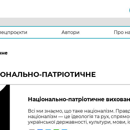
пецпроєкти
Автори
Про н
чне
ЦІОНАЛЬНО-ПАТРІОТИЧНЕ
Національно-патріотичне вихованн
Всі ми знаємо, що таке націоналізм. Прав
націоналізм — це ідеологія та рух, спрям
української державності, культури, мови, іс