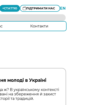
EN
+
СТАТТЮ
ПІДТРИМАТИ НАС
ас
Контакти
я молоді в Україні
да ж? В українському контексті
овані на збереження й захист
торії та традицій.