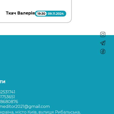
Ткач Валерія
19:30
09.11.2024
ти
2531741
1753651
78680876
rmeditor2021@gmail.com
Україна, місто Київ, вулиця Рибальська,