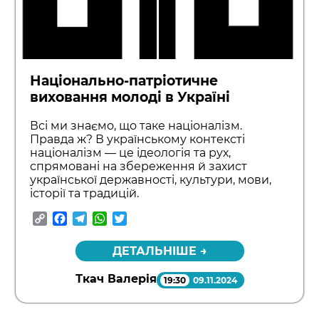
Національно-патріотичне
виховання молоді в Україні
Всі ми знаємо, що таке націоналізм.
Правда ж? В українському контексті
націоналізм — це ідеологія та рух,
спрямовані на збереження й захист
української державності, культури, мови,
історії та традицій.
Copy
Facebook
Telegram
WhatsApp
Twitter
Link
ДЕТАЛЬНІШЕ →
Ткач Валерія
19:30
09.11.2024