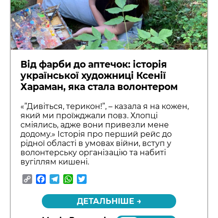
Від фарби до аптечок: історія
української художниці Ксенії
Хараман, яка стала волонтером
«”Дивіться, терикон!”, – казала я на кожен,
який ми проїжджали повз. Хлопці
сміялись, адже вони привезли мене
додому.» Історія про перший рейс до
рідної області в умовах війни, вступ у
волонтерську організацію та набиті
вугіллям кишені.
Copy
Facebook
Telegram
WhatsApp
Twitter
Link
ДЕТАЛЬНІШЕ →