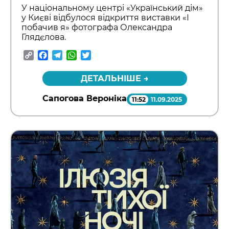
У національному центрі «Український дім»
у Києві відбулося відкриття виставки «І
побачив я» фотографа Олександра
Глядєлова.
Copy
Facebook
Telegram
WhatsApp
Twitter
Link
ДЕТАЛЬНІШЕ →
Сапогова Вероніка
11:52
11.09.2025