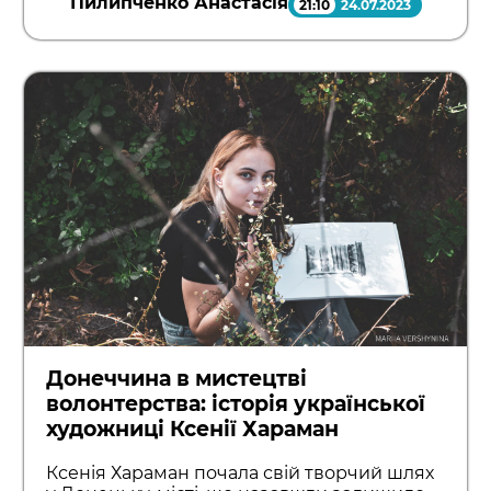
Пилипченко Анастасія
21:10
24.07.2023
Донеччина в мистецтві
волонтерства: історія української
художниці Ксенії Хараман
Ксенія Хараман почала свій творчий шлях