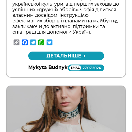
української культури, від перших заходів до
успішних «дружніх зборів». Софія ділиться
власним досвідом, інструкцією
ефективних зборів і планами на майбутнє,
закликаючи до активної підтримки та
співпраці для допомоги Україні.
Copy
Facebook
Telegram
WhatsApp
Twitter
Link
ДЕТАЛЬНІШЕ →
Mykyta Budnyk
12:24
27.07.2024