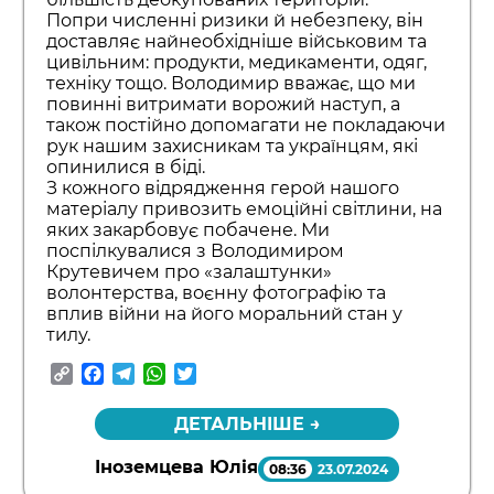
Попри численні ризики й небезпеку, він
доставляє найнеобхідніше військовим та
цивільним: продукти, медикаменти, одяг,
техніку тощо. Володимир вважає, що ми
повинні витримати ворожий наступ, а
також постійно допомагати не покладаючи
рук нашим захисникам та українцям, які
опинилися в біді.
З кожного відрядження герой нашого
матеріалу привозить емоційні світлини, на
яких закарбовує побачене. Ми
поспілкувалися з Володимиром
Крутевичем про «залаштунки»
волонтерства, воєнну фотографію та
вплив війни на його моральний стан у
тилу.
Copy
Facebook
Telegram
WhatsApp
Twitter
Link
ДЕТАЛЬНІШЕ →
Іноземцева Юлія
08:36
23.07.2024