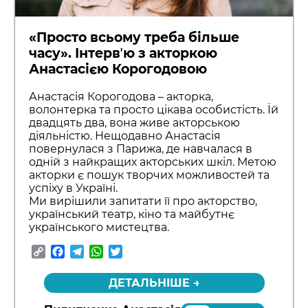
«Просто всьому треба більше
часу». Інтервʼю з акторкою
Анастасією Корогодовою
Анастасія Корогодова – акторка,
волонтерка та просто цікава особистість. Їй
двадцять два, вона живе акторською
діяльністю. Нещодавно Анастасія
повернулася з Парижа, де навчалася в
одній з найкращих акторських шкіл. Метою
акторки є пошук творчих можливостей та
успіху в Україні.
Ми вирішили запитати її про акторство,
український театр, кіно та майбутнє
українського мистецтва.
Copy
Facebook
Telegram
WhatsApp
Twitter
Link
ДЕТАЛЬНІШЕ →