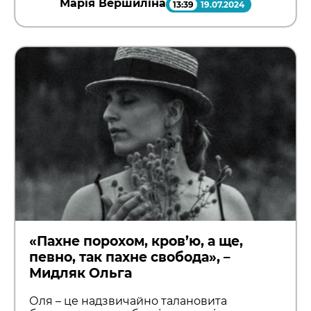
Марія Вершиліна
13:39
19.07.2024
«Пахне порохом, кров’ю, а ще,
певно, так пахне свобода», –
Мидляк Ольга
Оля – це надзвичайно талановита