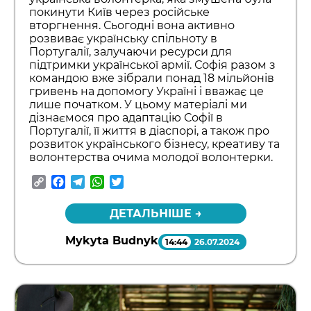
покинути Київ через російське
вторгнення. Сьогодні вона активно
розвиває українську спільноту в
Португалії, залучаючи ресурси для
підтримки української армії. Софія разом з
командою вже зібрали понад 18 мільйонів
гривень на допомогу Україні і вважає це
лише початком. У цьому матеріалі ми
дізнаємося про адаптацію Софії в
Португалії, її життя в діаспорі, а також про
розвиток українського бізнесу, креативу та
волонтерства очима молодої волонтерки.
Copy
Facebook
Telegram
WhatsApp
Twitter
Link
ДЕТАЛЬНІШЕ →
Mykyta Budnyk
14:44
26.07.2024