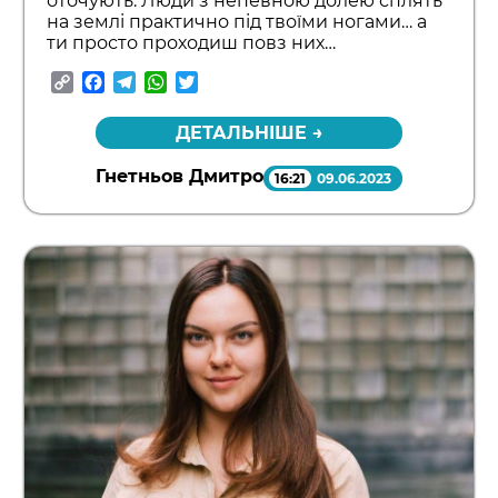
оточують. Люди з непевною долею сплять
на землі практично під твоїми ногами… а
ти просто проходиш повз них…
Copy
Facebook
Telegram
WhatsApp
Twitter
Link
ДЕТАЛЬНІШЕ →
Гнетньов Дмитро
16:21
09.06.2023