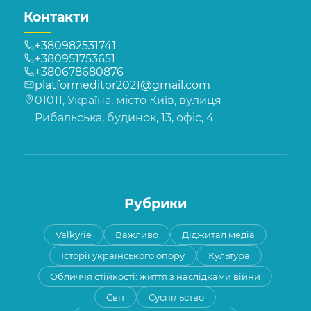
Контакти
+380982531741
+380951753651
+380678680876
platformeditor2021@gmail.com
01011, Україна, місто Київ, вулиця
Рибальська, будинок, 13, офіс, 4
Рубрики
Valkyrie
Важливо
Діджитал медіа
Історії українського опору
Культура
Обличчя стійкості: життя з наслідками війни
Світ
Суспільство