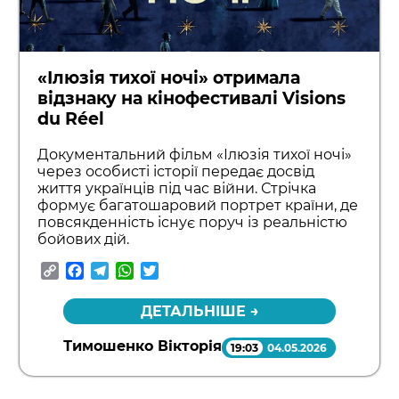
«Ілюзія тихої ночі» отримала
відзнаку на кінофестивалі Visions
du Réel
Документальний фільм «Ілюзія тихої ночі»
через особисті історії передає досвід
життя українців під час війни. Стрічка
формує багатошаровий портрет країни, де
повсякденність існує поруч із реальністю
бойових дій.
Copy
Facebook
Telegram
WhatsApp
Twitter
Link
ДЕТАЛЬНІШЕ →
Тимошенко Вікторія
19:03
04.05.2026