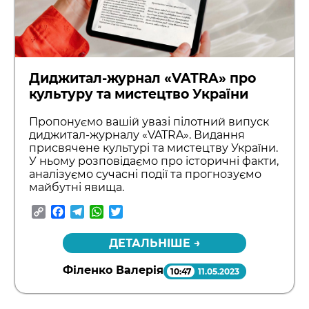
Диджитал-журнал «VATRA» про
культуру та мистецтво України
Пропонуємо вашій увазі пілотний випуск
диджитал-журналу «VATRA». Видання
присвячене культурі та мистецтву України.
У ньому розповідаємо про історичні факти,
аналізуємо сучасні події та прогнозуємо
майбутні явища.
Copy
Facebook
Telegram
WhatsApp
Twitter
Link
ДЕТАЛЬНІШЕ →
Філенко Валерія
10:47
11.05.2023