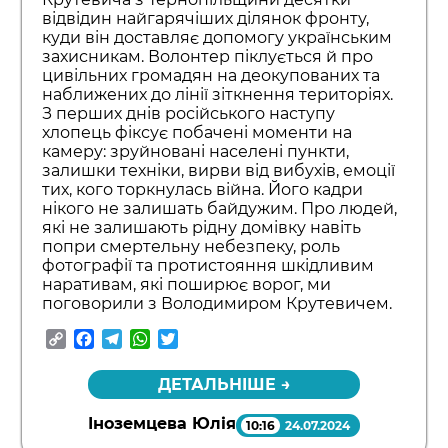
відвідин найгарячіших ділянок фронту,
куди він доставляє допомогу українським
захисникам. Волонтер піклується й про
цивільних громадян на деокупованих та
наближених до лінії зіткнення територіях.
З перших днів російського наступу
хлопець фіксує побачені моменти на
камеру: зруйновані населені пункти,
залишки техніки, вирви від вибухів, емоції
тих, кого торкнулась війна. Його кадри
нікого не залишать байдужим. Про людей,
які не залишають рідну домівку навіть
попри смертельну небезпеку, роль
фотографії та протистояння шкідливим
наративам, які поширює ворог, ми
поговорили з Володимиром Крутевичем.
Copy
Facebook
Telegram
WhatsApp
Twitter
Link
ДЕТАЛЬНІШЕ →
Іноземцева Юлія
10:16
24.07.2024