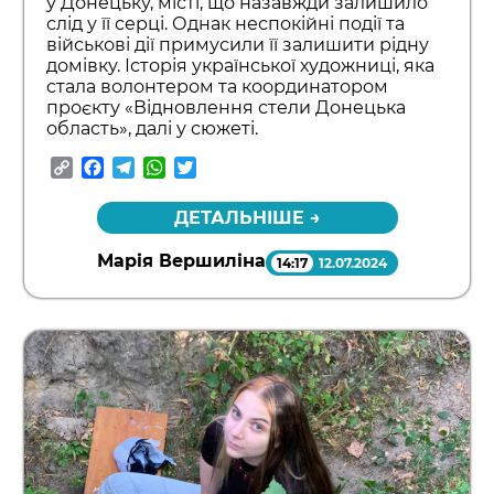
у Донецьку, місті, що назавжди залишило
слід у її серці. Однак неспокійні події та
військові дії примусили її залишити рідну
домівку. Історія української художниці, яка
стала волонтером та координатором
проєкту «Відновлення стели Донецька
область», далі у сюжеті.
Copy
Facebook
Telegram
WhatsApp
Twitter
Link
ДЕТАЛЬНІШЕ →
Марія Вершиліна
14:17
12.07.2024