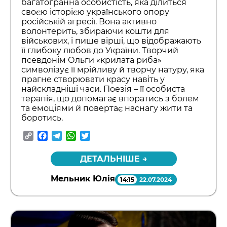
багатогранна особистість, яка ділиться
своєю історією українського опору
російській агресії. Вона активно
волонтерить, збираючи кошти для
військових, і пише вірші, що відображають
її глибоку любов до України. Творчий
псевдонім Ольги «крилата риба»
символізує її мрійливу й творчу натуру, яка
прагне створювати красу навіть у
найскладніші часи. Поезія – її особиста
терапія, що допомагає впоратись з болем
та емоціями й повертає наснагу жити та
боротись.
Copy
Facebook
Telegram
WhatsApp
Twitter
Link
ДЕТАЛЬНІШЕ →
Мельник Юлія
14:15
22.07.2024