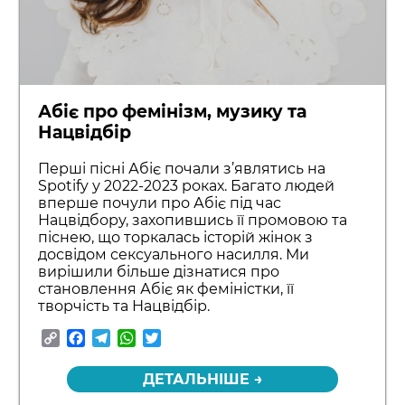
Абіє про фемінізм, музику та
Нацвідбір
Перші пісні Абіє почали з’являтись на
Spotify у 2022-2023 роках. Багато людей
вперше почули про Абіє під час
Нацвідбору, захопившись її промовою та
піснею, що торкалась історій жінок з
досвідом сексуального насилля. Ми
вирішили більше дізнатися про
становлення Абіє як феміністки, її
творчість та Нацвідбір.
Copy
Facebook
Telegram
WhatsApp
Twitter
Link
ДЕТАЛЬНІШЕ →