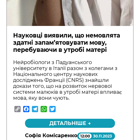
Науковці виявили, що немовлята
здатні запам’ятовувати мову,
перебуваючи в утробі матері
Нейробіологи з Падуанського
університету в Італії разом з колегами з
Національного центру наукових
досліджень Франції (CNRS) знайшли
докази того, що на розвиток нервової
системи малюків в утробі матері впливає
мова, яку вони чують.
Copy
Facebook
Telegram
WhatsApp
Twitter
Link
ДЕТАЛЬНІШЕ →
Софія Комісаренко
12:00
30.11.2023