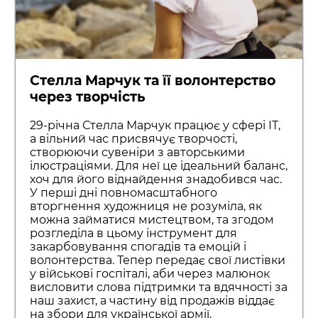
Стелла Марчук та її волонтерство
через творчість
29-річна Стелла Марчук працює у сфері ІТ,
а вільний час присвячує творчості,
створюючи сувеніри з авторськими
ілюстраціями. Для неї це ідеальний баланс,
хоч для його віднайдення знадобився час.
У перші дні повномасштабного
вторгнення художниця не розуміла, як
можна займатися мистецтвом, та згодом
розгледіла в цьому інструмент для
закарбовування спогадів та емоцій і
волонтерства. Тепер передає свої листівки
у військові госпіталі, аби через малюнок
висловити слова підтримки та вдячності за
наш захист, а частину від продажів віддає
на збори для української армії.