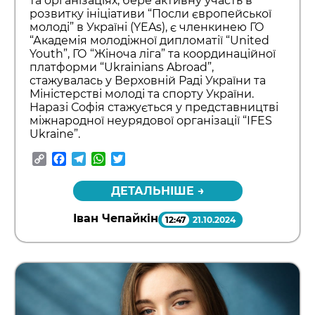
та організаціях, бере активну участь в
розвитку ініціативи “Посли європейської
молоді” в Україні (YEAs), є членкинею ГО
“Академія молодіжної дипломатії “United
Youth”, ГО “Жіноча ліга” та координаційної
платформи “Ukrainians Abroad”,
стажувалась у Верховній Раді України та
Міністерстві молоді та спорту України.
Наразі Софія стажується у представництві
міжнародної неурядової організації “IFES
Ukraine”.
Copy
Facebook
Telegram
WhatsApp
Twitter
Link
ДЕТАЛЬНІШЕ →
Іван Чепайкін
12:47
21.10.2024