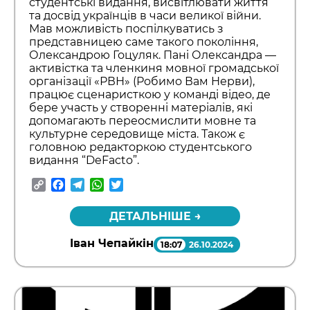
студентські видання, висвітлювати життя
та досвід українців в часи великої війни.
Мав можливість поспілкуватись з
представницею саме такого покоління,
Олександрою Гоцуляк. Пані Олександра —
активістка та членкиня мовної громадської
організації «РВН» (Робимо Вам Нерви),
працює сценаристкою у команді відео, де
бере участь у створенні матеріалів, які
допомагають переосмислити мовне та
культурне середовище міста. Також є
головною редакторкою студентського
видання “DeFacto”.
Copy
Facebook
Telegram
WhatsApp
Twitter
Link
ДЕТАЛЬНІШЕ →
Іван Чепайкін
18:07
26.10.2024