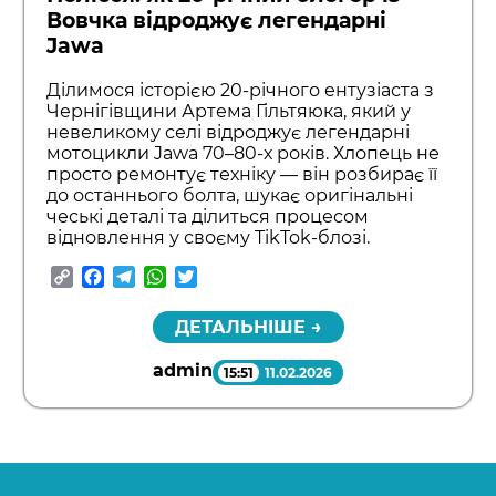
Вовчка відроджує легендарні
Jawa
Ділимося історією 20-річного ентузіаста з
Чернігівщини Артема Гільтяюка, який у
невеликому селі відроджує легендарні
мотоцикли Jawa 70–80-х років. Хлопець не
просто ремонтує техніку — він розбирає її
до останнього болта, шукає оригінальні
чеські деталі та ділиться процесом
відновлення у своєму TikTok-блозі.
Copy
Facebook
Telegram
WhatsApp
Twitter
Link
ДЕТАЛЬНІШЕ →
admin
15:51
11.02.2026