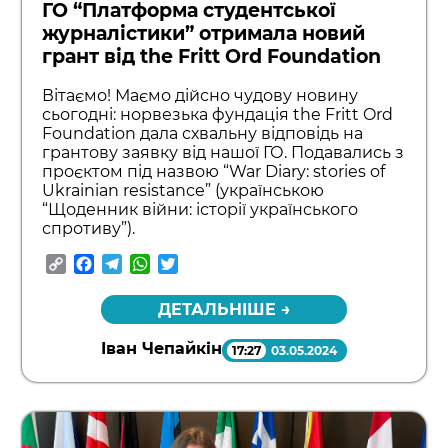
ГО “Платформа студентської
журналістики” отримала новий
грант від the Fritt Ord Foundation
Вітаємо! Маємо дійсно чудову новину
сьогодні: норвезька фундація the Fritt Ord
Foundation дала схвальну відповідь на
грантову заявку від нашої ГО. Подавались з
проєктом під назвою “War Diary: stories of
Ukrainian resistance” (українською
“Щоденник війни: історії українського
спротиву”).
Copy
Facebook
Telegram
WhatsApp
Twitter
Link
ДЕТАЛЬНІШЕ →
Іван Чепайкін
17:27
03.05.2024