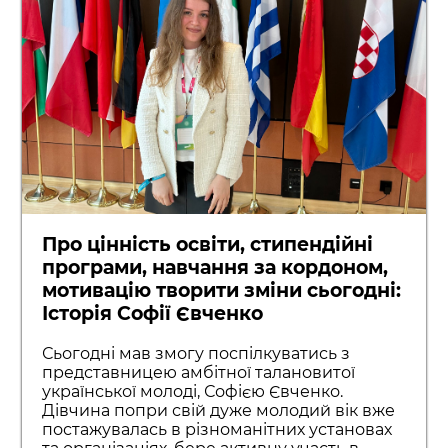
Про цінність освіти, стипендійні
програми, навчання за кордоном,
мотивацію творити зміни сьогодні:
Історія Софії Євченко
Сьогодні мав змогу поспілкуватись з
представницею амбітної талановитої
української молоді, Софією Євченко.
Дівчина попри свій дуже молодий вік вже
постажувалась в різноманітних установах