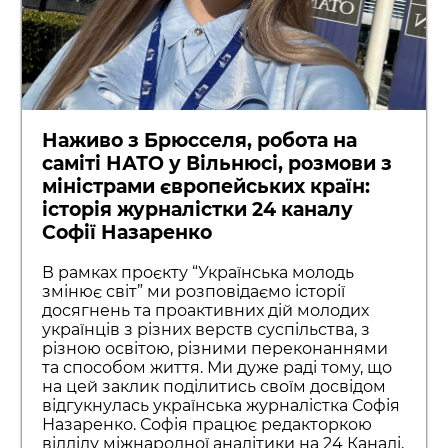
Наживо з Брюсселя, робота на
саміті НАТО у Вільнюсі, розмови з
міністрами європейських країн:
історія журналістки 24 каналу
Софії Назаренко
В рамках проєкту “Українська молодь
змінює світ” ми розповідаємо історії
досягнень та проактивних дій молодих
українців з різних верств суспільства, з
різною освітою, різними переконаннями
та способом життя. Ми дуже раді тому, що
на цей заклик поділитись своїм досвідом
відгукнулась українська журналістка Софія
Назаренко. Софія працює редакторкою
відділу міжнародної аналітики на 24 Каналі,