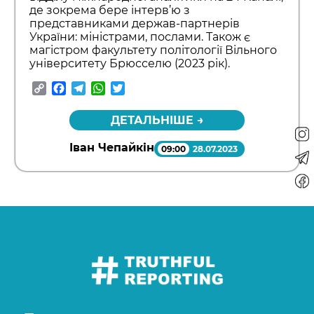
де зокрема бере інтерв’ю з
представниками держав-партнерів
України: міністрами, послами. Також є
магістром факультету політології Вільного
університету Брюсселю (2023 рік).
Copy
Facebook
Telegram
WhatsApp
Twitter
Link
ДЕТАЛЬНІШЕ →
Іван Чепайкін
09:00
28.07.2023