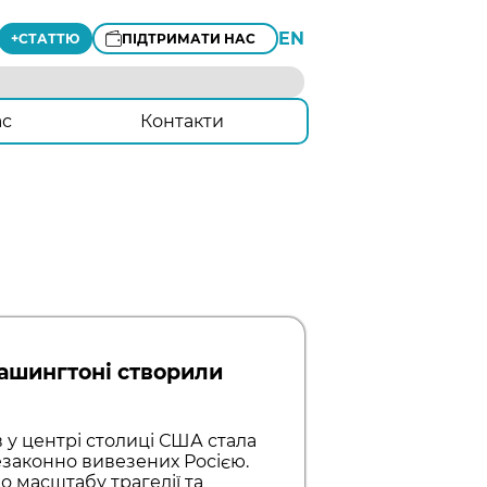
EN
+
СТАТТЮ
ПІДТРИМАТИ НАС
ас
Контакти
Вашингтоні створили
 у центрі столиці США стала
езаконно вивезених Росією.
о масштабу трагедії та