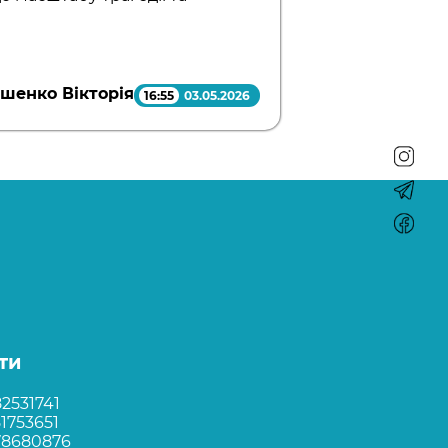
шенко Вікторія
16:55
03.05.2026
ти
2531741
1753651
78680876