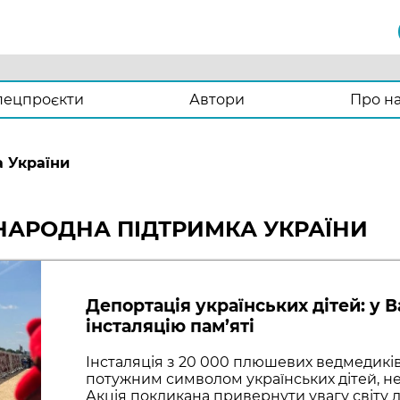
пецпроєкти
Автори
Про н
 України
ЖНАРОДНА ПІДТРИМКА УКРАЇНИ
Депортація українських дітей: у 
інсталяцію пам’яті
Інсталяція з 20 000 плюшевих ведмедиків
потужним символом українських дітей, н
Акція покликана привернути увагу світу д