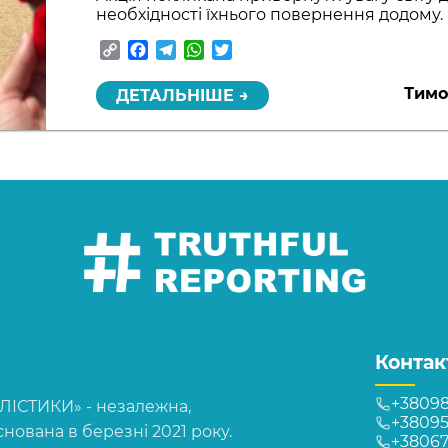
необхідності їхнього повернення додому.
Copy
Facebook
Telegram
WhatsApp
Twitter
Link
Тимо
ДЕТАЛЬНІШЕ →
Контак
+38098
СТИКИ» - незалежна,
+38095
нована в березні 2021 року.
+3806