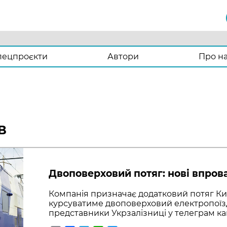
пецпроєкти
Автори
Про н
В
Двоповерховий потяг: нові впров
Компанія призначає додатковий потяг Киї
курсуватиме двоповерховий електропоїзд
представники Укрзалізниці у телеграм кан