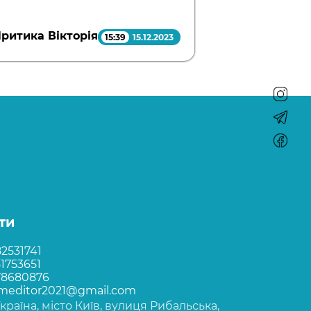
ритика Вікторія
15:39
15.12.2023
ти
2531741
1753651
78680876
rmeditor2021@gmail.com
Україна, місто Київ, вулиця Рибальська,