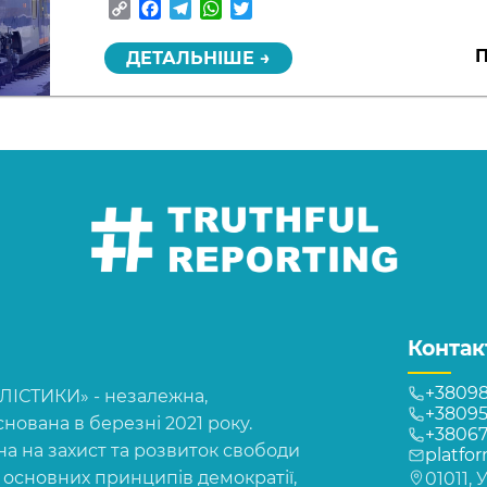
Copy
Facebook
Telegram
WhatsApp
Twitter
Link
П
ДЕТАЛЬНІШЕ →
Контак
+38098
СТИКИ» - незалежна,
+38095
нована в березні 2021 року.
+3806
на на захист та розвиток свободи
platfo
, основних принципів демократії,
01011, 