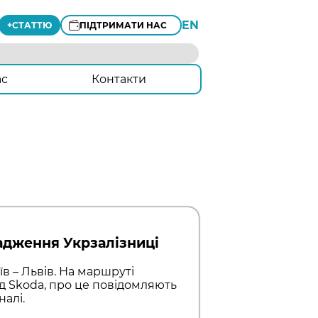
EN
+
СТАТТЮ
ПІДТРИМАТИ НАС
ас
Контакти
адження Укрзалізниці
в – Львів. На маршруті
 Skoda, про це повідомляють
алі.