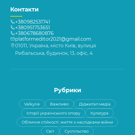
Контакти
+380982531741
+380951753651
+380678680876
platformeditor2021@gmail.com
01011, Україна, місто Київ, вулиця
Рибальська, будинок, 13, офіс, 4
Рубрики
Valkyrie
Важливо
Діджитал медіа
Історії українського опору
Культура
Обличчя стійкості: життя з наслідками війни
Світ
Суспільство