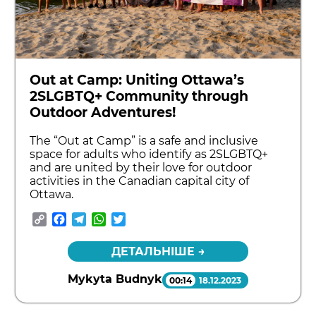
Out at Camp: Uniting Ottawa’s
2SLGBTQ+ Community through
Outdoor Adventures!
The “Out at Camp” is a safe and inclusive
space for adults who identify as 2SLGBTQ+
and are united by their love for outdoor
activities in the Canadian capital city of
Ottawa.
Copy
Facebook
Telegram
WhatsApp
Twitter
Link
ДЕТАЛЬНІШЕ →
Mykyta Budnyk
00:14
18.12.2023