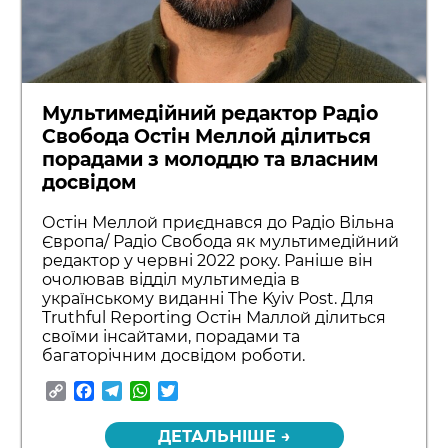
Мультимедійний редактор Радіо
Свобода Остін Меллой ділиться
порадами з молоддю та власним
досвідом
Остін Меллой приєднався до Радіо Вільна
Європа/ Радіо Свобода як мультимедійний
редактор у червні 2022 року. Раніше він
очолював відділ мультимедіа в
українському виданні The Kyiv Post. Для
Truthful Reporting Остін Маллой ділиться
своїми інсайтами, порадами та
багаторічним досвідом роботи.
Copy
Facebook
Telegram
WhatsApp
Twitter
Link
ДЕТАЛЬНІШЕ →