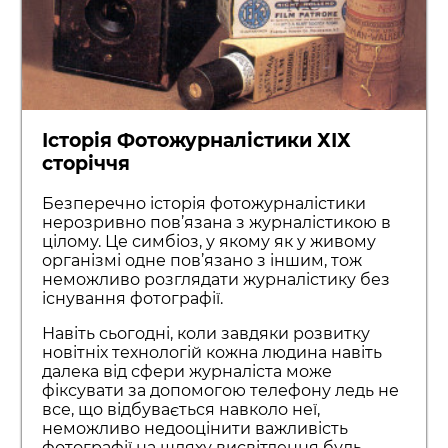
Історія Фотожурналістики ХІХ
сторіччя
Безперечно історія фотожурналістики
нерозривно пов’язана з журналістикою в
цілому. Це симбіоз, у якому як у живому
організмі одне пов’язано з іншим, тож
неможливо розглядати журналістику без
існування фотографії.
Навіть сьогодні, коли завдяки розвитку
новітніх технологій кожна людина навіть
далека від сфери журналіста може
фіксувати за допомогою телефону ледь не
все, що відбувається навколо неї,
неможливо недооцінити важливість
фотографії на шляху висвітлення будь-