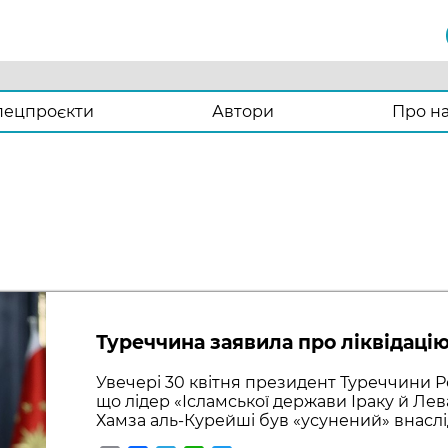
пецпроєкти
Автори
Про н
Туреччина заявила про ліквідацію
Увечері 30 квітня президент Туреччини Р
що лідер «Ісламської держави Іраку й Лев
Хамза аль-Курейші був «усунений» внаслід