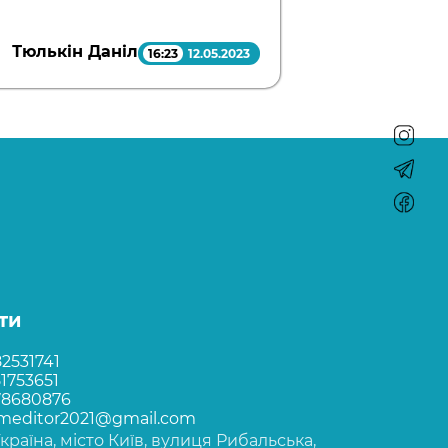
Тюлькін Даніл
16:23
12.05.2023
ти
2531741
1753651
78680876
rmeditor2021@gmail.com
Україна, місто Київ, вулиця Рибальська,