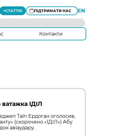
EN
+
СТАТТЮ
ПІДТРИМАТИ НАС
ас
Контакти
 ватажка ІДІЛ
еджеп Таїп Ердоган оголосив,
анту» (скорочено «ІДІЛ») Абу
ок авіаудару.