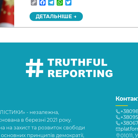
Copy
Facebook
Telegram
WhatsApp
Twitter
Link
ДЕТАЛЬНІШЕ →
Контак
+38098
СТИКИ» - незалежна,
+38095
нована в березні 2021 року.
+3806
на на захист та розвиток свободи
platfo
, основних принципів демократії,
01011, 