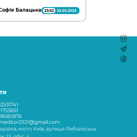
Софія Балацька
23:52
23.03.2023
ти
2531741
1753651
78680876
rmeditor2021@gmail.com
Україна, місто Київ, вулиця Рибальська,
, 13, офіс, 4