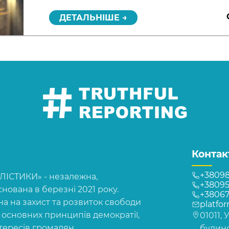
Link
ДЕТАЛЬНІШЕ →
Контак
+38098
СТИКИ» - незалежна,
+38095
нована в березні 2021 року.
+3806
на на захист та розвиток свободи
platfo
, основних принципів демократії,
01011, 
нтересів громадян
будинок