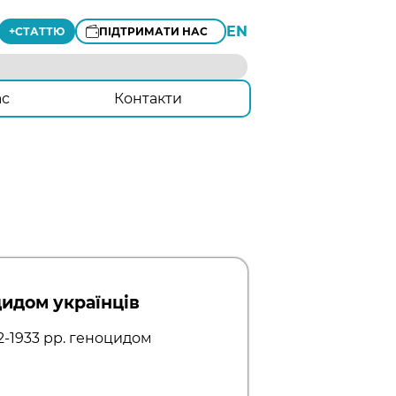
EN
+
СТАТТЮ
ПІДТРИМАТИ НАС
ас
Контакти
цидом українців
2-1933 рр. геноцидом