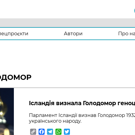
пецпроєкти
Автори
Про н
ЛОДОМОР
Ісландія визнала Голодомор гено
Парламент Ісландії визнав Голодомор 193
українського народу.
Copy
Facebook
Telegram
WhatsApp
Twitter