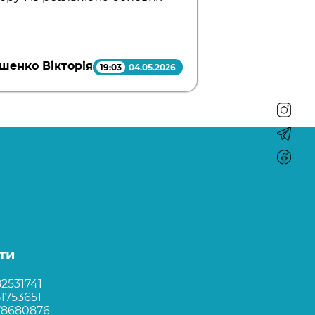
шенко Вікторія
19:03
04.05.2026
ти
2531741
1753651
78680876