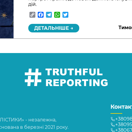
дій.
Copy
Facebook
Telegram
WhatsApp
Twitter
Link
Тимо
ДЕТАЛЬНІШЕ →
Контак
+38098
СТИКИ» - незалежна,
+38095
нована в березні 2021 року.
+3806