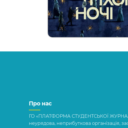
Про нас
ГО «ПЛАТФОРМА СТУДЕНТСЬКОЇ ЖУРНАЛІ
неурядова, неприбуткова організація, зас