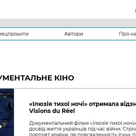
пецпроєкти
Автори
Про н
УМЕНТАЛЬНЕ КІНО
«Ілюзія тихої ночі» отримала відз
Visions du Réel
Документальний фільм «Ілюзія тихої ночі»
досвід життя українців під час війни. Ст
портрет країни, де повсякденність існує 