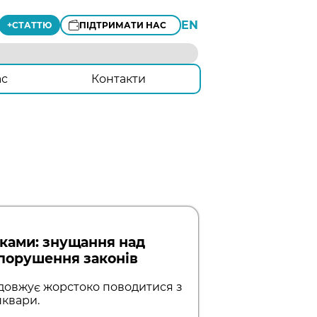
EN
+
СТАТТЮ
ПІДТРИМАТИ НАС
ас
Контакти
иками: знущання над
 порушення законів
одовжує жорстоко поводитися з
шквари.