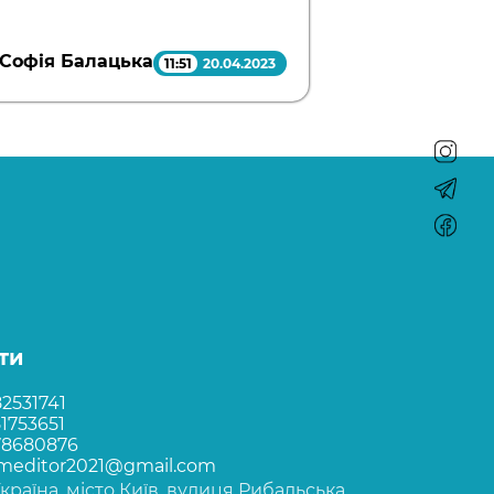
Софія Балацька
11:51
20.04.2023
ти
2531741
1753651
78680876
rmeditor2021@gmail.com
Україна, місто Київ, вулиця Рибальська,