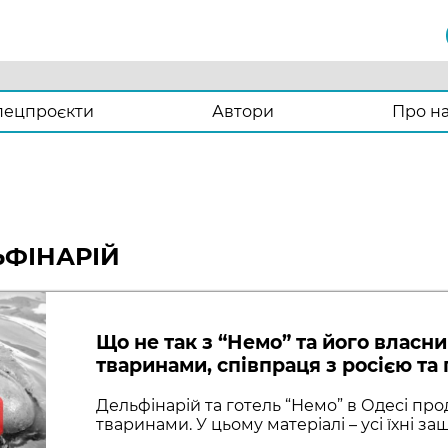
пецпроєкти
Автори
Про н
ЬФІНАРІЙ
Що не так з “Немо” та його власн
тваринами, співпраця з росією та
Дельфінарій та готель “Немо” в Одесі пр
тваринами. У цьому матеріалі – усі їхні за