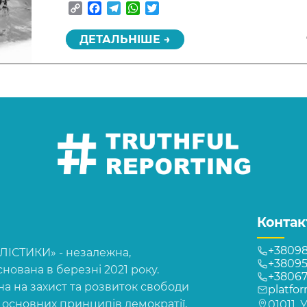
Copy
Facebook
Telegram
WhatsApp
Twitter
Link
ДЕТАЛЬНІШЕ →
Контак
+38098
СТИКИ» - незалежна,
+38095
нована в березні 2021 року.
+3806
на на захист та розвиток свободи
platfo
, основних принципів демократії,
01011, 