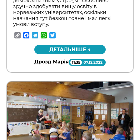
демократичним устроєм. Особливо
зручно здобувати вищу освіту в
норвезьких університетах, оскільки
навчання тут безкоштовне і має легкі
умови вступу.
Copy
Facebook
Telegram
WhatsApp
Twitter
Link
ДЕТАЛЬНІШЕ →
Дрозд Марія
11:35
07.12.2022