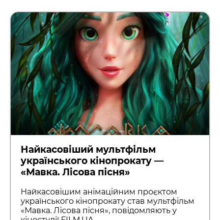
Найкасовіший мультфільм
українського кінопрокату —
«Мавка. Лісова пісня»
Найкасовішим анімаційним проєктом
українського кінопрокату став мультфільм
«Мавка. Лісова пісня», повідомляють у
кіностудії FILM.UA.