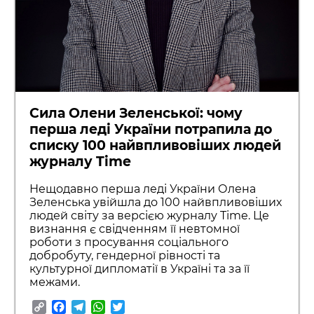
Сила Олени Зеленської: чому
перша леді України потрапила до
списку 100 найвпливовіших людей
журналу Time
Нещодавно перша леді України Олена
Зеленська увійшла до 100 найвпливовіших
людей світу за версією журналу Time. Це
визнання є свідченням її невтомної
роботи з просування соціального
добробуту, гендерної рівності та
культурної дипломатії в Україні та за її
межами.
Copy
Facebook
Telegram
WhatsApp
Twitter