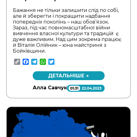
Бажання не тільки залишити слід по собі,
але й зберегти і покращити надбання
попередніх поколінь – наш обов’язок.
Зараз, під час повномасштабної війни
вивчення власної культури та традицій є
дуже важливим. Над цим зокрема працює
й Віталія Олійник – юна майстриня з
Бойківщини.
Copy
Facebook
Telegram
WhatsApp
Twitter
Link
ДЕТАЛЬНІШЕ →
Алла Савчук
01:31
22.04.2023