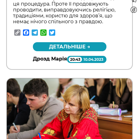
ця процедура. Проте її продовжують
проводити, виправдовуючись релігією,
традиціями, користю для здоров’я, що
немає нічого спільного з правдою.
Copy
Facebook
Telegram
WhatsApp
Twitter
Link
ДЕТАЛЬНІШЕ →
Дрозд Марія
20:43
10.04.2023