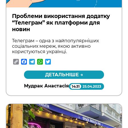
Проблеми використання додатку
“Телеграм” як платформи для
новин
Телеграм – одна з найпопулярніших
соціальних мереж, якою активно
користуються українці.
Copy
Facebook
Telegram
WhatsApp
Twitter
Link
ДЕТАЛЬНІШЕ →
Мудрак Анастасія
14:31
25.04.2023