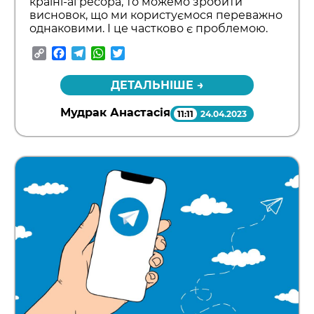
країні-агресора, то можемо зробити
висновок, що ми користуємося переважно
однаковими. І це частково є проблемою.
Copy
Facebook
Telegram
WhatsApp
Twitter
Link
ДЕТАЛЬНІШЕ →
Мудрак Анастасія
11:11
24.04.2023