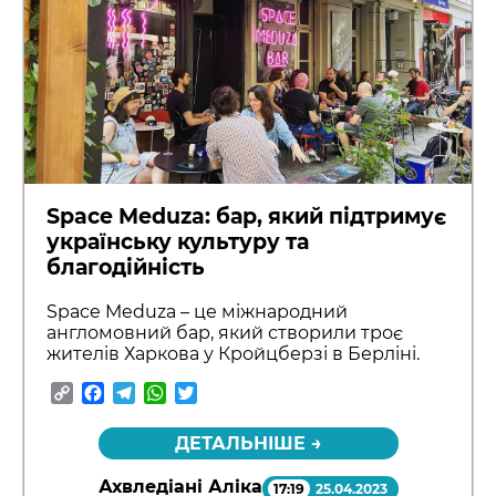
Space Meduza: бар, який підтримує
українську культуру та
благодійність
Space Meduza – це міжнародний
англомовний бар, який створили троє
жителів Харкова у Кройцберзі в Берліні.
Copy
Facebook
Telegram
WhatsApp
Twitter
Link
ДЕТАЛЬНІШЕ →
Ахвледіані Аліка
17:19
25.04.2023