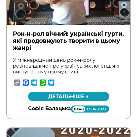
Рок-н-рол вічний: українські гурти,
які продовжують творити в цьому
жанрі
У міжнародний день рок-н-ролу
розповідаємо про українських легенд, які
виступають у цьому стилі.
Copy
Facebook
Telegram
WhatsApp
Twitter
Link
ДЕТАЛЬНІШЕ →
Софія Балацька
01:48
13.04.2023