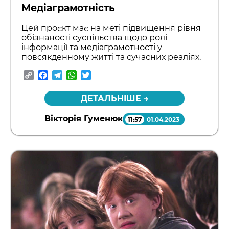
Медіаграмотність
Цей проєкт має на меті підвищення рівня
обізнаності суспільства щодо ролі
інформації та медіаграмотності у
повсякденному житті та сучасних реаліях.
Copy
Facebook
Telegram
WhatsApp
Twitter
Link
ДЕТАЛЬНІШЕ →
Вікторія Гуменюк
11:57
01.04.2023