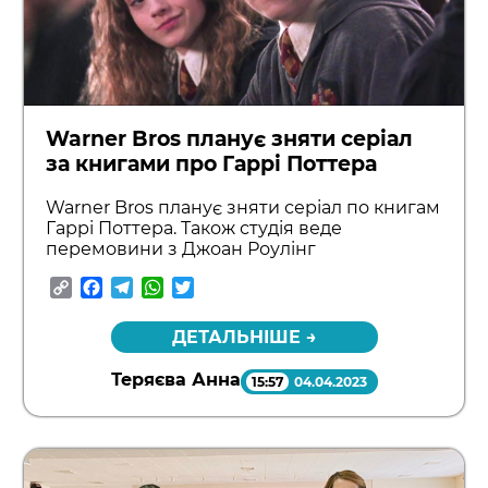
Warner Bros планує зняти серіал
за книгами про Гаррі Поттера
Warner Bros планує зняти серіал по книгам
Гаррі Поттера. Також студія веде
перемовини з Джоан Роулінг
Copy
Facebook
Telegram
WhatsApp
Twitter
Link
ДЕТАЛЬНІШЕ →
Теряєва Анна
15:57
04.04.2023