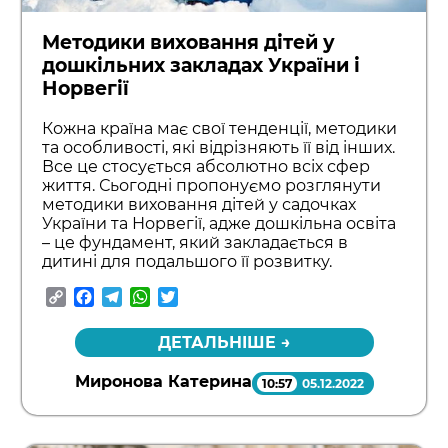
Методики виховання дітей у
дошкільних закладах України і
Норвегії
Кожна країна має свої тенденції, методики
та особливості, які відрізняють її від інших.
Все це стосується абсолютно всіх сфер
життя. Сьогодні пропонуємо розглянути
методики виховання дітей у садочках
України та Норвегії, адже дошкільна освіта
– це фундамент, який закладається в
дитині для подальшого її розвитку.
Copy
Facebook
Telegram
WhatsApp
Twitter
Link
ДЕТАЛЬНІШЕ →
Миронова Катерина
10:57
05.12.2022