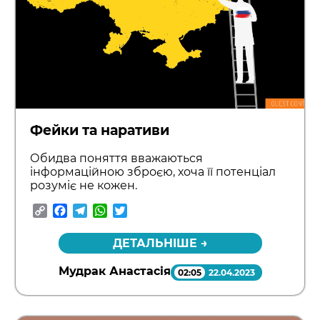
Фейки та наративи
Обидва поняття вважаються
інформаційною зброєю, хоча її потенціал
розуміє не кожен.
Copy
Facebook
Telegram
WhatsApp
Twitter
Link
ДЕТАЛЬНІШЕ →
Мудрак Анастасія
02:05
22.04.2023