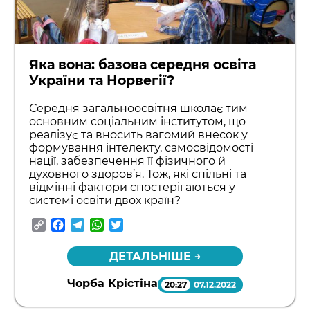
Яка вона: базова середня освіта
України та Норвегії?
Середня загальноосвітня школає тим
основним соціальним інститутом, що
реалізує та вносить вагомий внесок у
формування інтелекту, самосвідомості
нації, забезпечення її фізичного й
духовного здоров’я. Тож, які спільні та
відмінні фактори спостерігаються у
системі освіти двох країн?
Copy
Facebook
Telegram
WhatsApp
Twitter
Link
ДЕТАЛЬНІШЕ →
Чорба Крістіна
20:27
07.12.2022