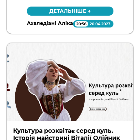
Link
ДЕТАЛЬНІШЕ →
Ахвледіані Аліка
20:56
20.04.2023
Культура розквітає серед куль.
Історія майстрині Віталії Олійник