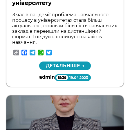
університету
З часів пандемії проблема навчального
процесу в університетах стала більш
актуальною, оскільки більшість навчальних
закладів перейшли на дистанційний
формат. І це дуже вплинуло на якість
навчання.
Copy
Facebook
Telegram
WhatsApp
Twitter
Link
ДЕТАЛЬНІШЕ →
admin
15:39
19.04.2023