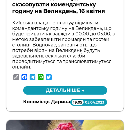
скасовувати комендантську
годину на Великдень, 16 квітня
Київська влада не планує відміняти
комендантську годину на Великдень, що
буде тривати як завжди з 00:00 до 05:00, з
метою забезпечити громадян та гостей
столиці. Водночас, запевняють, що
потреби вірян на Великдень будуть
задовільнені, оскільки служби
проводитимуться та транслюватимуться
онлайн.
Copy
Facebook
Telegram
WhatsApp
Twitter
Link
ДЕТАЛЬНІШЕ →
Коломієць Дарина
19:05
05.04.2023