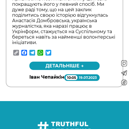
покращують його у певний спосіб. Ми
дуже раді тому, що на цей заклик
поділитись своєю історією відгукнулась
Анастасія Домбровська, українська
журналістка, яка наразі працює в
Укрінформ, стажується на Суспільному та
береться навіть за найменші волонтерські
ініціативи.
Copy
Facebook
Telegram
WhatsApp
Twitter
Link
ДЕТАЛЬНІШЕ →
Іван Чепайкін
10:05
19.07.2023