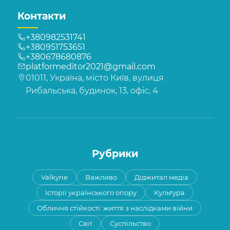
Контакти
+380982531741
+380951753651
+380678680876
platformeditor2021@gmail.com
01011, Україна, місто Київ, вулиця
Рибальська, будинок, 13, офіс, 4
Рубрики
Valkyrie
Важливо
Діджитал медіа
Історії українського опору
Культура
Обличчя стійкості: життя з наслідками війни
Світ
Суспільство