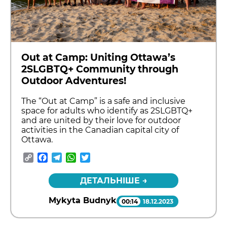
Out at Camp: Uniting Ottawa’s
2SLGBTQ+ Community through
Outdoor Adventures!
The “Out at Camp” is a safe and inclusive
space for adults who identify as 2SLGBTQ+
and are united by their love for outdoor
activities in the Canadian capital city of
Ottawa.
Copy
Facebook
Telegram
WhatsApp
Twitter
Link
ДЕТАЛЬНІШЕ →
Mykyta Budnyk
00:14
18.12.2023